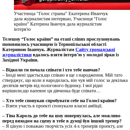
Участница "Голос страны" Екатерина Иванчук
дала журналистам интервью, Учасниця “Голос
країни” Катерина Іванчук дала журналістам
інтерв'ю
Телешоу
“Голос країни
” на етапі сліпих прослуховувань
поповнилось учасницею із Тернопільської області
Катериною Іванчук. Журналістам
Сайту громадської
журналістики
вдалось взяти інтерв’ю у молодої зірки із
Західної України.
– Відколи ти почала співати і хто тебе навчав?
– Іноді мені здається,що співаю я ще з народження. Мій тато
стверджує, що коли я народилась, він чув мій голос за декілька
десятків метрів від пологового будинку. І мої рідні
вирішили,що напевне ця дівчинка буде співати…
– Хто тебе спонукав спробувати себе на Голосі країни?
– Взяти участь в проекті спонукали власні амбіції.
– Тіна Кароль до тебе на шоу повернулась, але можливо
перед виходом на сцену в тебе в думці був інший тренер?
– Я ціную і поважаю творчість усіх 4-х тренерів проекту, але