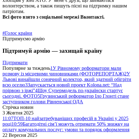
хлопцям у зоні АТО. У мене є друзі, що займаються
волонтерством, а також пишуть пісні на підтримку нашим
патріотам.
Всі фото взято з соціальної мережі Вконтакті.
#Голос країни
Підтримуємо армію
Підтримуй армію — захищай країну
Підтримати
Популярне за тиждень
1
У Рівномому реформатори мали
розмову із місцевими чиновниками (ФОТОРЕПОРТАЖ)
2
У
Львові винайшли сонячний колектор, який здатний обігріти
всю оселю
3
Запускається новий проект Kolona.net: “Над
прірвою з іржі”
4
Шоу Супермодель по-українски стартує
сьогодні. ФОТО
5
Грузинський реформатор Іло Глонті стане
заступником голови Рівненської ОДА
Стрічка новин
3 Жовтня 2025
11:07
ТОП-10 найзатребуваніших професій в Україні у 2025
році
10:59
Багатодітні сім’ї можуть отримати 50% знижку на
оплату комунальних послуг: умови та порядок оформлення
22 Вересня 2025