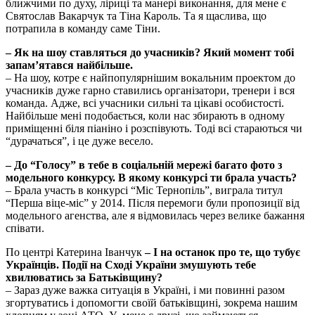
ближчими по духу, ліриці та манері виконання, для мене є
Святослав Вакарчук та Тіна Кароль. Та я щаслива, що
потрапила в команду саме Тіни.
– Як на шоу ставляться до учасників? Який момент тобі
запам’ятався найбільше.
– На шоу, котре є найпопулярнішим вокальним проектом до
учасників дуже гарно ставились організатори, тренери і вся
команда. Адже, всі учасники сильні та цікаві особистості.
Найбільше мені подобається, коли нас збирають в одному
приміщенні біля піаніно і розспівують. Тоді всі стараються чи
“дурачаться”, і це дуже весело.
– До
“Голосу
” в тебе в соціальній мережі багато фото з
модельного конкурсу. В якому конкурсі ти брала участь?
– Брала участь в конкурсі “Міс Тернопіль”, виграла титул
“Перша віце-міс” у 2014. Після перемоги були пропозиції від
модельного агенства, але я відмовилась через велике бажання
співати.
По центрі Катерина Іванчук
– І на останок про те, що тубує
Українців. Події на Сході України змушують тебе
хвилюватись за Батьківщину?
– Зараз дуже важка ситуація в Україні, і ми повинні разом
згортуватись і допомогти своїй батьківщині, зокрема нашим