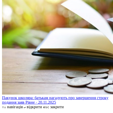
Пакунок школяра: батькам нагадують про завершення строку
подання заяв
Рівне · 20.11.2025
навігація
відкрити
закрити
↑↓
↵
esc