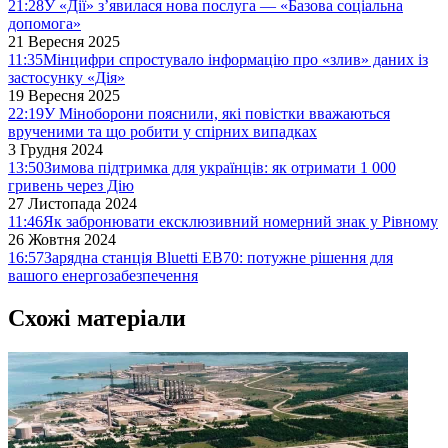
21:28
У «Дії» з’явилася нова послуга — «Базова соціальна
допомога»
21 Вересня 2025
11:35
Мінцифри спростувало інформацію про «злив» даних із
застосунку «Дія»
19 Вересня 2025
22:19
У Міноборони пояснили, які повістки вважаються
врученими та що робити у спірних випадках
3 Грудня 2024
13:50
Зимова підтримка для українців: як отримати 1 000
гривень через Дію
27 Листопада 2024
11:46
Як забронювати ексклюзивний номерний знак у Рівному
26 Жовтня 2024
16:57
Зарядна станція Bluetti EB70: потужне рішення для
вашого енергозабезпечення
Схожі матеріали