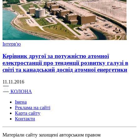
Інтерв'ю
Керівник другої за потужністю атомної
електростанції про тенденції розвитку галузі в
світі та канадський досвід атомної енергетики
11.11.2016
КОЛОНА
Імена
Реклама на сайті
Карта сайту
Контакти
Матеріали сайту захищені авторським правом