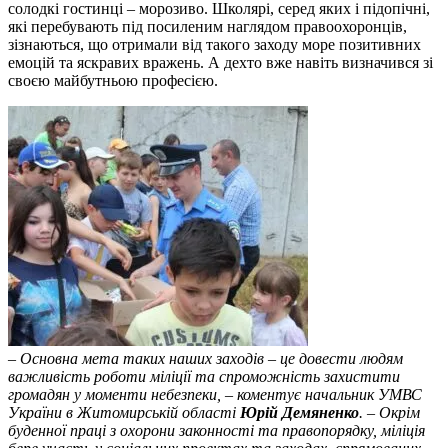
солодкі гостинці – морозиво. Школярі, серед яких і підопічні,
які перебувають під посиленим наглядом правоохоронців,
зізнаються, що отримали від такого заходу море позитивних
емоцій та яскравих вражень. А дехто вже навіть визначився зі
своєю майбутньою професією.
– Основна мета таких наших заходів – це довести людям
важливість роботи міліції та спроможність захистити
громадян у моменти небезпеки, – коментує начальник УМВС
України в Житомирській області
Юрій Демяненко
. – Окрім
буденної праці з охорони законності та правопорядку, міліція