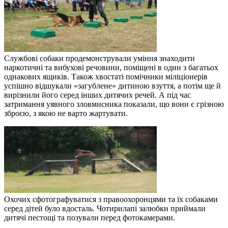
Службові собаки продемонстрували уміння знаходити
наркотичні та вибухові речовини, поміщені в один з багатьох
однакових ящиків. Також хвостаті помічники міліціонерів
успішно відшукали «загублене» дитиною взуття, а потім ще й
вирізнили його серед інших дитячих речей. А під час
затримання уявного зловмисника показали, що вони є грізною
зброєю, з якою не варто жартувати.
Охочих сфотографуватися з правоохоронцями та їх собаками
серед дітей було вдосталь. Чотирилапі залюбки приймали
дитячі пестощі та позували перед фотокамерами.