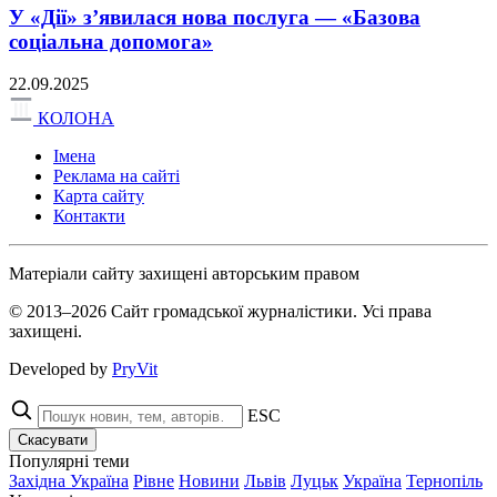
У «Дії» з’явилася нова послуга — «Базова
соціальна допомога»
22.09.2025
КОЛОНА
Імена
Реклама на сайті
Карта сайту
Контакти
Матеріали сайту захищені авторським правом
© 2013–2026 Сайт громадської журналістики. Усі права
захищені.
Developed by
PryVit
ESC
Скасувати
Популярні теми
Західна Україна
Рівне
Новини
Львів
Луцьк
Україна
Тернопіль