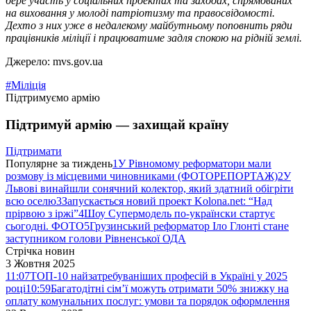
бере участь у соціальних проектах та заходах, спрямованих
на виховання у молоді патріотизму та правосвідомості.
Дехто з них уже в недалекому майбутньому поповнить ряди
працівників міліції і працюватиме задля спокою на рідній землі.
Джерело: mvs.gov.ua
#Міліція
Підтримуємо армію
Підтримуй армію — захищай країну
Підтримати
Популярне за тиждень
1
У Рівномому реформатори мали
розмову із місцевими чиновниками (ФОТОРЕПОРТАЖ)
2
У
Львові винайшли сонячний колектор, який здатний обігріти
всю оселю
3
Запускається новий проект Kolona.net: “Над
прірвою з іржі”
4
Шоу Супермодель по-українски стартує
сьогодні. ФОТО
5
Грузинський реформатор Іло Глонті стане
заступником голови Рівненської ОДА
Стрічка новин
3 Жовтня 2025
11:07
ТОП-10 найзатребуваніших професій в Україні у 2025
році
10:59
Багатодітні сім’ї можуть отримати 50% знижку на
оплату комунальних послуг: умови та порядок оформлення