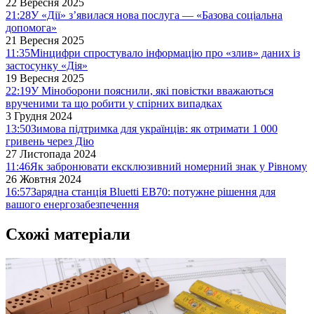
22 Вересня 2025
21:28
У «Дії» з’явилася нова послуга — «Базова соціальна
допомога»
21 Вересня 2025
11:35
Мінцифри спростувало інформацію про «злив» даних із
застосунку «Дія»
19 Вересня 2025
22:19
У Міноборони пояснили, які повістки вважаються
врученими та що робити у спірних випадках
3 Грудня 2024
13:50
Зимова підтримка для українців: як отримати 1 000
гривень через Дію
27 Листопада 2024
11:46
Як забронювати ексклюзивний номерний знак у Рівному
26 Жовтня 2024
16:57
Зарядна станція Bluetti EB70: потужне рішення для
вашого енергозабезпечення
Схожі матеріали