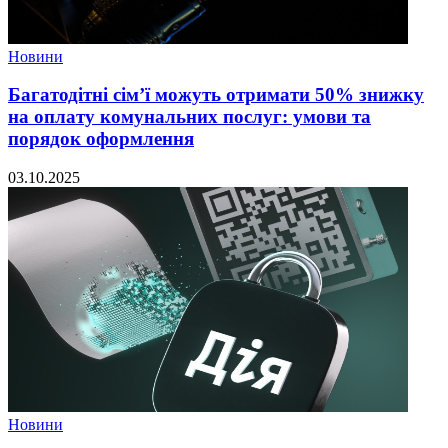
Новини
Багатодітні сім’ї можуть отримати 50% знижку
на оплату комунальних послуг: умови та
порядок оформлення
03.10.2025
Новини