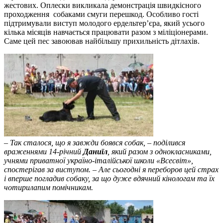
жестових. Оплески викликала демонстрація швидкісного
проходження собаками смуги перешкод. Особливо гості
підтримували виступ молодого ердельтер’єра, який усього
кілька місяців навчається працювати разом з міліціонерами.
Саме цей пес завоював найбільшу прихильність дітлахів.
–
Так сталося, що я завжди боявся собак, – поділився
враженнями 14-річний
Даниїл
, який разом з однокласниками,
учнями приватної україно-італійської школи «Всесвіт»,
спостерігав за виступом. – Але сьогодні я переборов цей страх
і вперше погладив собаку, за що дуже вдячний кінологам та їх
чотирилапим помічникам.