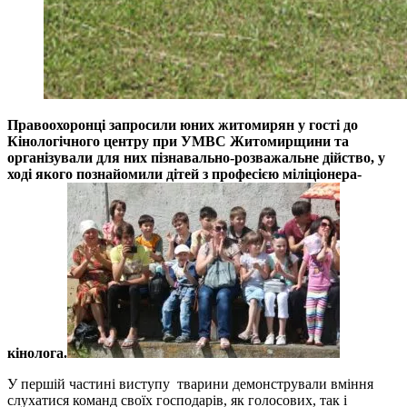
Правоохоронці запросили юних житомирян у гості до
Кінологічного центру при УМВС Житомирщини та
організували для них пізнавально-розважальне дійство, у
ході якого познайомили дітей з професією міліціонера-
кінолога.
У першій частині виступу тварини демонстрували вміння
слухатися команд своїх господарів, як голосових, так і