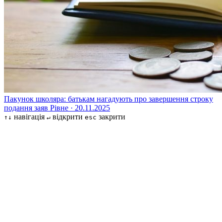
Пакунок школяра: батькам нагадують про завершення строку
подання заяв
Рівне · 20.11.2025
навігація
відкрити
закрити
↑↓
↵
esc