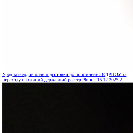
Уряд затвердив план підготовки до припинення ЄДРПОУ та
переходу на єдиний державний реєстр
Рівне · 15.12.2025
2