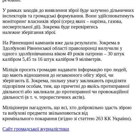
У рамках заходів до виявлення зброї буде залучено дільничних
інспекторів та громадські формування. Вони здійснюватимуть
моніторинг власників зброї (серед яких – нарізна, газова,
несмертельної дії). Зокрема буде перевірятись
належне зберігання зброї.
На Рівненщині кампанія вже дала результати. Зокрема в
Здолбунові Рівненської області правохоронці вилучили у
одного здолбунівчанина віком 49 років патрони – 30 штук
калібром 5,45 та 16 штук калібром 9 міліметрів.
Міліція просить громадян надавати інформацію про людей,
що мають відношення до незаконного обігу зброї, чи
зберігають її. Зокрема, пильну увагу закликають приділяти
підозрілим особам, тим, що причетні до якоїсь протиправної
діяльності або закликали до протиправної чи провокаційної
діяльності (в т. ч. терористичних актів).
Міліціонери нагадують, що всі, хто добровільно здасть зброю
та вибухові предмети звільненяються від
кримінального покарання (згідно зі статтею 263 КК України).
Сайт громадської журналістики