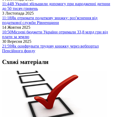
11:44
В Україні збільшили допомогу при народженні дитини
до 50 тисяч гривень
3 Листопада 2025
11:18
Як отримати податкову знижку: роз’яснення від
податкової служби Рівненщини
14 Жовтня 2025
10:50
Місцеві бюджети України отримали 33,8 млрд грн від
плати за землю
30 Вересня 2025
21:59
Як оцифрувати трудову книжку через вебпортал
Пенсійного фонду
Схожі матеріали