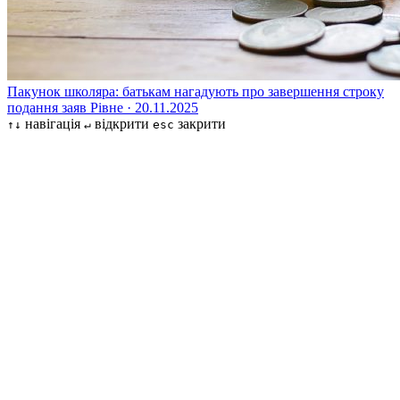
Пакунок школяра: батькам нагадують про завершення строку
подання заяв
Рівне · 20.11.2025
навігація
відкрити
закрити
↑↓
↵
esc