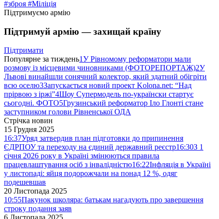
#зброя
#Міліція
Підтримуємо армію
Підтримуй армію — захищай країну
Підтримати
Популярне за тиждень
1
У Рівномому реформатори мали
розмову із місцевими чиновниками (ФОТОРЕПОРТАЖ)
2
У
Львові винайшли сонячний колектор, який здатний обігріти
всю оселю
3
Запускається новий проект Kolona.net: “Над
прірвою з іржі”
4
Шоу Супермодель по-українски стартує
сьогодні. ФОТО
5
Грузинський реформатор Іло Глонті стане
заступником голови Рівненської ОДА
Стрічка новин
15 Грудня 2025
16:37
Уряд затвердив план підготовки до припинення
ЄДРПОУ та переходу на єдиний державний реєстр
16:30
З 1
січня 2026 року в Україні змінюються правила
працевлаштування осіб з інвалідністю
16:22
Інфляція в Україні
у листопаді: яйця подорожчали на понад 12 %, одяг
подешевшав
20 Листопада 2025
10:55
Пакунок школяра: батькам нагадують про завершення
строку подання заяв
6 Листопада 2025