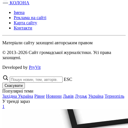
КОЛОНА
Імена
Реклама на сайті
Карта сайту
Контакти
Матеріали сайту захищені авторським правом
© 2013–2026 Сайт громадської журналістики. Усі права
захищені.
Developed by
PryVit
ESC
Скасувати
Популярні теми
Західна Україна
Рівне
Новини
Львів
Луцьк
Україна
Тернопіль
У тренді зараз
1