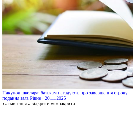
Пакунок школяра: батькам нагадують про завершення строку
подання заяв
Рівне · 20.11.2025
навігація
відкрити
закрити
↑↓
↵
esc