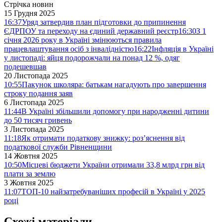
Стрічка новин
15 Грудня 2025
16:37
Уряд затвердив план підготовки до припинення
ЄДРПОУ та переходу на єдиний державний реєстр
16:30
З 1
січня 2026 року в Україні змінюються правила
працевлаштування осіб з інвалідністю
16:22
Інфляція в Україні
у листопаді: яйця подорожчали на понад 12 %, одяг
подешевшав
20 Листопада 2025
10:55
Пакунок школяра: батькам нагадують про завершення
строку подання заяв
6 Листопада 2025
11:44
В Україні збільшили допомогу при народженні дитини
до 50 тисяч гривень
3 Листопада 2025
11:18
Як отримати податкову знижку: роз’яснення від
податкової служби Рівненщини
14 Жовтня 2025
10:50
Місцеві бюджети України отримали 33,8 млрд грн від
плати за землю
3 Жовтня 2025
11:07
ТОП-10 найзатребуваніших професій в Україні у 2025
році
Схожі матеріали