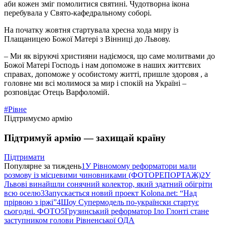
аби кожен зміг помолитися святині. Чудотворна ікона
перебувала у Свято-кафедральному соборі.
На початку жовтня стартувала хресна хода миру із
Плащаницею Божої Матері з Вінниці до Львову.
– Ми як віруючі християни надіємося, що саме молитвами до
Божої Матері Господь і нам допоможе в наших життєвих
справах, допоможе у особистому житті, пришле здоровя , а
головне ми всі молимося за мир і спокій на Україні –
розповідає Отець Варфоломій.
#Рівне
Підтримуємо армію
Підтримуй армію — захищай країну
Підтримати
Популярне за тиждень
1
У Рівномому реформатори мали
розмову із місцевими чиновниками (ФОТОРЕПОРТАЖ)
2
У
Львові винайшли сонячний колектор, який здатний обігріти
всю оселю
3
Запускається новий проект Kolona.net: “Над
прірвою з іржі”
4
Шоу Супермодель по-українски стартує
сьогодні. ФОТО
5
Грузинський реформатор Іло Глонті стане
заступником голови Рівненської ОДА