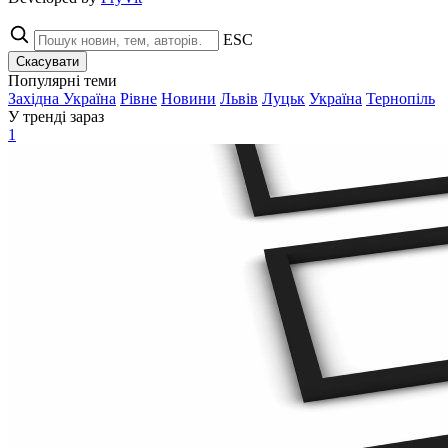
ESC
Скасувати
Популярні теми
Західна Україна
Рівне
Новини
Львів
Луцьк
Україна
Тернопіль
У тренді зараз
1