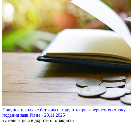
Пакунок школяра: батькам нагадують про завершення строку
подання заяв
Рівне · 20.11.2025
навігація
відкрити
закрити
↑↓
↵
esc