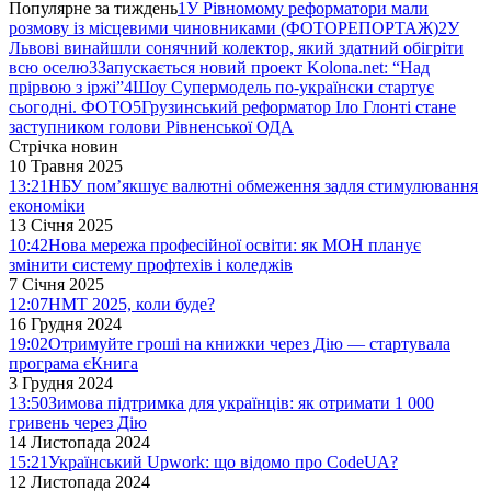
Популярне за тиждень
1
У Рівномому реформатори мали
розмову із місцевими чиновниками (ФОТОРЕПОРТАЖ)
2
У
Львові винайшли сонячний колектор, який здатний обігріти
всю оселю
3
Запускається новий проект Kolona.net: “Над
прірвою з іржі”
4
Шоу Супермодель по-українски стартує
сьогодні. ФОТО
5
Грузинський реформатор Іло Глонті стане
заступником голови Рівненської ОДА
Стрічка новин
10 Травня 2025
13:21
НБУ пом’якшує валютні обмеження задля стимулювання
економіки
13 Січня 2025
10:42
Нова мережа професійної освіти: як МОН планує
змінити систему профтехів і коледжів
7 Січня 2025
12:07
НМТ 2025, коли буде?
16 Грудня 2024
19:02
Отримуйте гроші на книжки через Дію — стартувала
програма єКнига
3 Грудня 2024
13:50
Зимова підтримка для українців: як отримати 1 000
гривень через Дію
14 Листопада 2024
15:21
Український Upwork: що відомо про CodeUA?
12 Листопада 2024