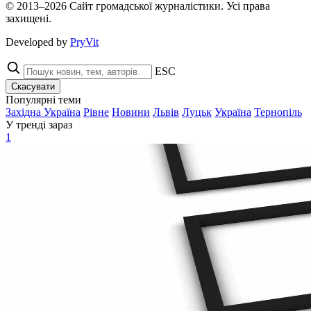
© 2013–2026 Сайт громадської журналістики. Усі права
захищені.
Developed by
PryVit
ESC
Скасувати
Популярні теми
Західна Україна
Рівне
Новини
Львів
Луцьк
Україна
Тернопіль
У тренді зараз
1