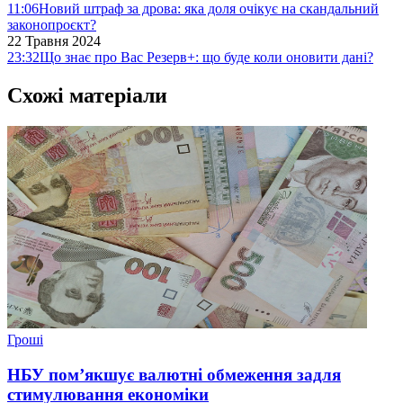
11:06
Новий штраф за дрова: яка доля очікує на скандальний
законопроєкт?
22 Травня 2024
23:32
Що знає про Вас Резерв+: що буде коли оновити дані?
Схожі матеріали
Гроші
НБУ пом’якшує валютні обмеження задля
стимулювання економіки