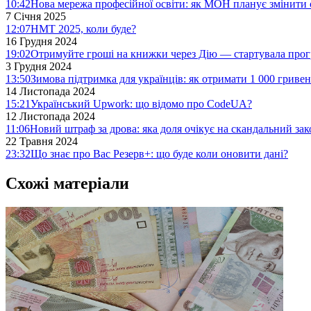
10:42
Нова мережа професійної освіти: як МОН планує змінити 
7 Січня 2025
12:07
НМТ 2025, коли буде?
16 Грудня 2024
19:02
Отримуйте гроші на книжки через Дію — стартувала про
3 Грудня 2024
13:50
Зимова підтримка для українців: як отримати 1 000 гривен
14 Листопада 2024
15:21
Український Upwork: що відомо про CodeUA?
12 Листопада 2024
11:06
Новий штраф за дрова: яка доля очікує на скандальний за
22 Травня 2024
23:32
Що знає про Вас Резерв+: що буде коли оновити дані?
Схожі матеріали