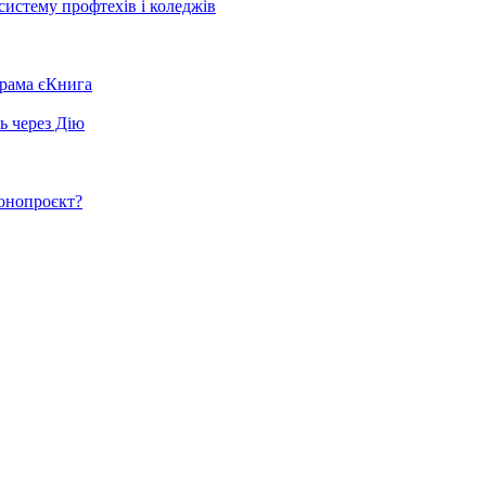
систему профтехів і коледжів
грама єКнига
ь через Дію
конопроєкт?