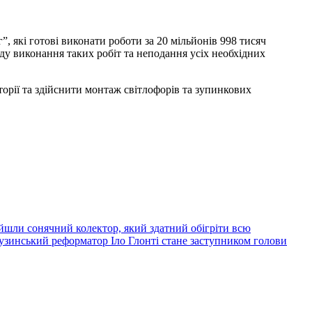
, які готові виконати роботи за 20 мільйонів 998 тисяч
іду виконання таких робіт та неподання усіх необхідних
орії та здійснити монтаж світлофорів та зупинкових
йшли сонячний колектор, який здатний обігріти всю
узинський реформатор Іло Глонті стане заступником голови