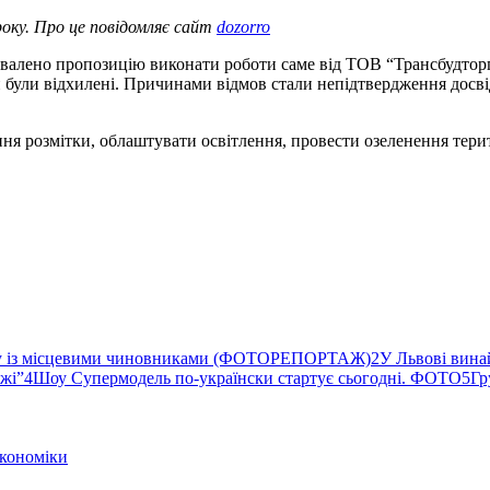
року. Про це повідомляє сайт
dozorro
схвалено пропозицію виконати роботи саме від ТОВ “Трансбудторг”
они були відхилені. Причинами відмов стали непідтвердження досв
я розмітки, облаштувати освітлення, провести озеленення терит
ву із місцевими чиновниками (ФОТОРЕПОРТАЖ)
2
У Львові вина
ржі”
4
Шоу Супермодель по-українски стартує сьогодні. ФОТО
5
Гр
кономіки