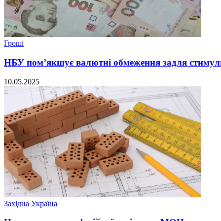
Гроші
НБУ пом’якшує валютні обмеження задля стимул
10.05.2025
Західна Україна