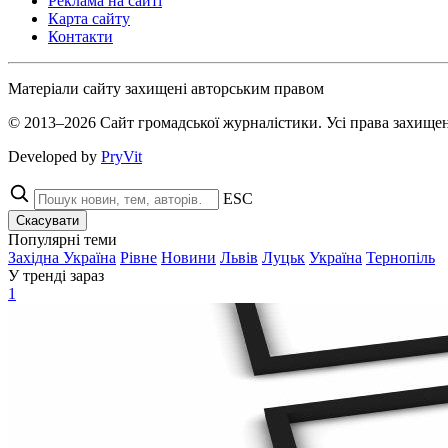
Реклама на сайті
Карта сайту
Контакти
Матеріали сайту захищені авторським правом
© 2013–2026 Сайт громадської журналістики. Усі права захищен
Developed by
PryVit
ESC
Скасувати
Популярні теми
Західна Україна
Рівне
Новини
Львів
Луцьк
Україна
Тернопіль
У тренді зараз
1