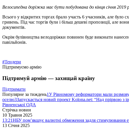
Велосипедна доріжка має бути побудована до кінця січня 2019 
Всього у відкритих торгах брало участь 6 учасників, але було 
гривень. Під час торгів були і більш дешеві пропозиції, але в
документів.
Окрім булівництва велодоріжки повинен буде виконати нанесенн
павільйонів.
#Тендери
Підтримуємо армію
Підтримуй армію — захищай країну
Підтримати
Популярне за тиждень
1
У Рівномому реформатори мали розмо
оселю
3
Запускається новий проект Kolona.net: “Над прірвою з і
Рівненської ОДА
Стрічка новин
10 Травня 2025
13:21
НБУ пом’якшує валютні обмеження задля стимулювання е
13 Січня 2025