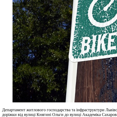
Департамент житлового господарства та інфраструктури Львівсь
доріжки від вулиці Княгині Ольги до вулиці Академіка Сахаров