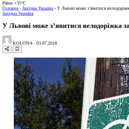
Рівне +35°C
Головна
›
Західна Україна
›
У Львові може з’явитися велодоріжк
Західна Україна
У Львові може з’явитися велодоріжка з
KOLONA
·
03.07.2018