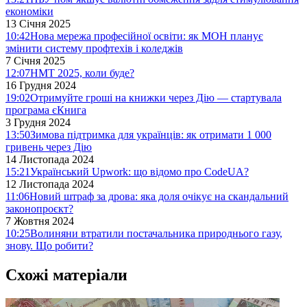
економіки
13 Січня 2025
10:42
Нова мережа професійної освіти: як МОН планує
змінити систему профтехів і коледжів
7 Січня 2025
12:07
НМТ 2025, коли буде?
16 Грудня 2024
19:02
Отримуйте гроші на книжки через Дію — стартувала
програма єКнига
3 Грудня 2024
13:50
Зимова підтримка для українців: як отримати 1 000
гривень через Дію
14 Листопада 2024
15:21
Український Upwork: що відомо про CodeUA?
12 Листопада 2024
11:06
Новий штраф за дрова: яка доля очікує на скандальний
законопроєкт?
7 Жовтня 2024
10:25
Волиняни втратили постачальника природнього газу,
знову. Що робити?
Схожі матеріали