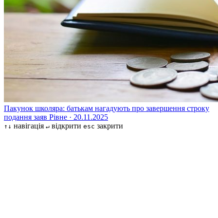
Пакунок школяра: батькам нагадують про завершення строку
подання заяв
Рівне · 20.11.2025
навігація
відкрити
закрити
↑↓
↵
esc