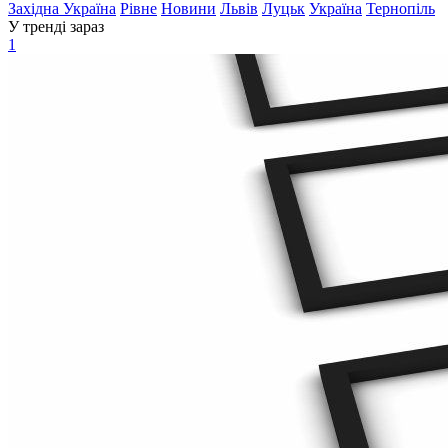
Західна Україна
Рівне
Новини
Львів
Луцьк
Україна
Тернопіль
У тренді зараз
1