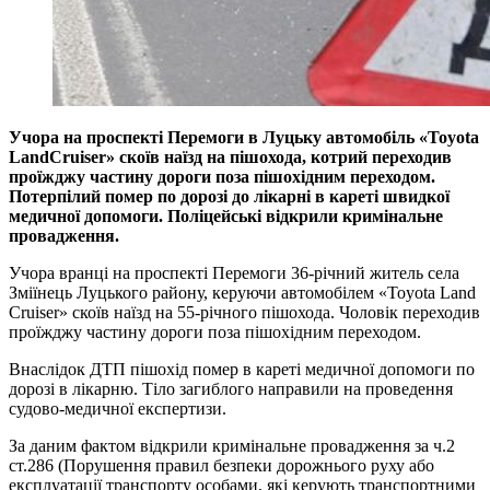
Учора на проспекті Перемоги в Луцьку автомобіль «Toyota
LandCruiser» скоїв наїзд на пішохода, котрий переходив
проїжджу частину дороги поза пішохідним переходом.
Потерпілий помер по дорозі до лікарні в кареті швидкої
медичної допомоги. Поліцейські відкрили кримінальне
провадження.
Учора вранці на проспекті Перемоги 36-річний житель села
Зміїнець Луцького району, керуючи автомобілем «Toyota Land
Cruiser» скоїв наїзд на 55-річного пішохода. Чоловік переходив
проїжджу частину дороги поза пішохідним переходом.
Внаслідок ДТП пішохід помер в кареті медичної допомоги по
дорозі в лікарню. Тіло загиблого направили на проведення
судово-медичної експертизи.
За даним фактом відкрили кримінальне провадження за ч.2
ст.286 (Порушення правил безпеки дорожнього руху або
експлуатації транспорту особами, які керують транспортними