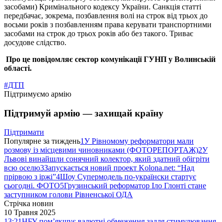
засобами) Кримінального кодексу України. Санкція статті
передбачає, зокрема, позбавлення волі на строк від трьох до
восьми років з позбавленням права керувати транспортними
засобами на строк до трьох років або без такого. Триває
досудове слідство.
Про це повідомляє с
ектор комунікації ГУНП у
Волинській
області.
#ДТП
Підтримуємо армію
Підтримуй армію — захищай країну
Підтримати
Популярне за тиждень
1
У Рівномому реформатори мали
розмову із місцевими чиновниками (ФОТОРЕПОРТАЖ)
2
У
Львові винайшли сонячний колектор, який здатний обігріти
всю оселю
3
Запускається новий проект Kolona.net: “Над
прірвою з іржі”
4
Шоу Супермодель по-українски стартує
сьогодні. ФОТО
5
Грузинський реформатор Іло Глонті стане
заступником голови Рівненської ОДА
Стрічка новин
10 Травня 2025
13:21
НБУ пом’якшує валютні обмеження задля стимулювання