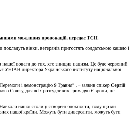
оюваннями можливих провокацій, передає ТСН.
ли покладуть вінки, ветеранів пригостять солдатською кашею і
в нашої поваги до тих, хто знищив нацизм. Це буде червоний
итує УНІАН директора Українського інституту національної
еремоги і демонстрацію 9 Травня” , – заявив спікер
Сергій
ського Союзу, для всіх розсудливих громадян Європи, це
 ” Навколо нашої столиці створені блокпости, тому що ми
гіонах нашої країни. Можуть бути диверсанти, можуть бути