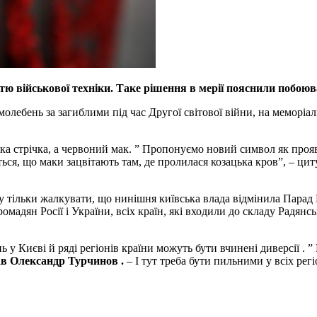
частю військової техніки. Таке рішення в мерії пояснили поб
олебень за загиблими під час Другої світової війни, на меморіа
ька стрічка, а червоний мак. ” Пропонуємо новий символ як проя
ться, що маки зацвітають там, де пролилася козацька кров”, – ц
тільки жалкувати, що нинішня київська влада відмінила Парад П
ромадян Росії і України, всіх країн, які входили до складу Радян
ь у Києві й ряді регіонів країни можуть бути вчинені диверсії .
ав Олександр Турчинов .
– І тут треба бути пильними у всіх ре