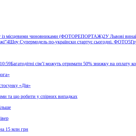
ву із місцевими чиновниками (ФОТОРЕПОРТАЖ)
2
У Львові вина
ржі”
4
Шоу Супермодель по-українски стартує сьогодні. ФОТО
5
Гр
10:59
Багатодітні сім’ї можуть отримати 50% знижку на оплату 
мога»
стосунку «Дія»
ими та що робити у спірних випадках
ільше
івер
на 15 млн грн