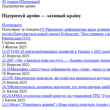
#9 травня
#Провокації
Підтримуємо армію
Підтримуй армію — захищай країну
Підтримати
Популярне за тиждень
1
У Рівномому реформатори мали розмо
оселю
3
Запускається новий проект Kolona.net: “Над прірвою з і
Рівненської ОДА
Стрічка новин
3 Жовтня 2025
11:07
ТОП-10 найзатребуваніших професій в Україні у 2025 році
22 Вересня 2025
21:28
У «Дії» з’явилася нова послуга — «Базова соціальна допо
21 Вересня 2025
11:35
Мінцифри спростувало інформацію про «злив» даних із за
19 Вересня 2025
22:19
У Міноборони пояснили, які повістки вважаються вручен
25 Квітня 2025
16:59
Криптовалюта захищена мандатом: хто задекларував найб
21 Квітня 2025
20:25
АРМА оголосила новий конкурс на управління ТРЦ “Гулл
2 Квітня 2025
12:13
Фонд “Повернись живим” і Нова пошта передали техніку 