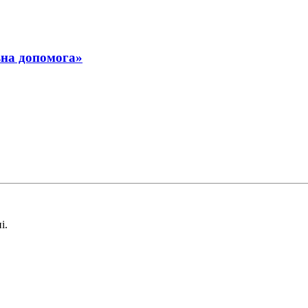
ьна допомога»
і.