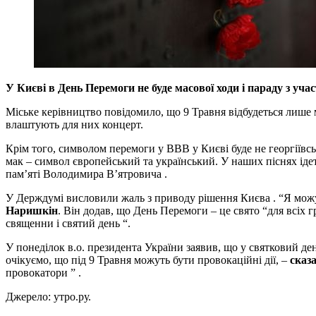
У Києві в День Перемоги не буде масової ходи і параду з у
Міське керівництво повідомило, що 9 Травня відбудеться лише м
влаштують для них концерт.
Крім того, символом перемоги у ВВВ у Києві буде не георгіївс
мак – символ європейський та український. У наших піснях іде
пам’яті Володимира В’ятровича .
У Держдумі висловили жаль з приводу рішення Києва . “Я можу 
Наришкін
. Він додав, що День Перемоги – це свято “для всіх г
священни і святий день “.
У понеділок в.о. президента України заявив, що у святковий ден
очікуємо, що під 9 Травня можуть бути провокаційні дії, –
сказ
провокатори ” .
Джерело: утро.ру.