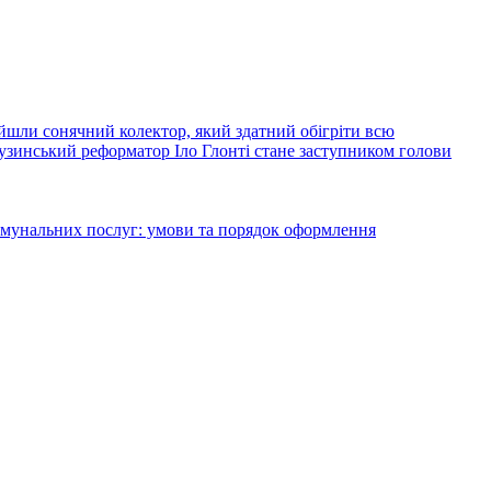
йшли сонячний колектор, який здатний обігріти всю
узинський реформатор Іло Глонті стане заступником голови
комунальних послуг: умови та порядок оформлення