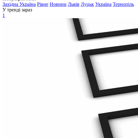
Західна Україна
Рівне
Новини
Львів
Луцьк
Україна
Тернопіль
У тренді зараз
1