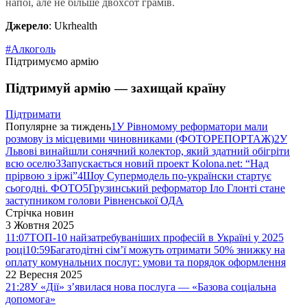
напої, але не більше двохсот грамів.
Джерело
: Ukrhealth
#Алкоголь
Підтримуємо армію
Підтримуй армію — захищай країну
Підтримати
Популярне за тиждень
1
У Рівномому реформатори мали
розмову із місцевими чиновниками (ФОТОРЕПОРТАЖ)
2
У
Львові винайшли сонячний колектор, який здатний обігріти
всю оселю
3
Запускається новий проект Kolona.net: “Над
прірвою з іржі”
4
Шоу Супермодель по-українски стартує
сьогодні. ФОТО
5
Грузинський реформатор Іло Глонті стане
заступником голови Рівненської ОДА
Стрічка новин
3 Жовтня 2025
11:07
ТОП-10 найзатребуваніших професій в Україні у 2025
році
10:59
Багатодітні сім’ї можуть отримати 50% знижку на
оплату комунальних послуг: умови та порядок оформлення
22 Вересня 2025
21:28
У «Дії» з’явилася нова послуга — «Базова соціальна
допомога»