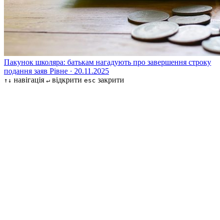
Пакунок школяра: батькам нагадують про завершення строку
подання заяв
Рівне · 20.11.2025
навігація
відкрити
закрити
↑↓
↵
esc