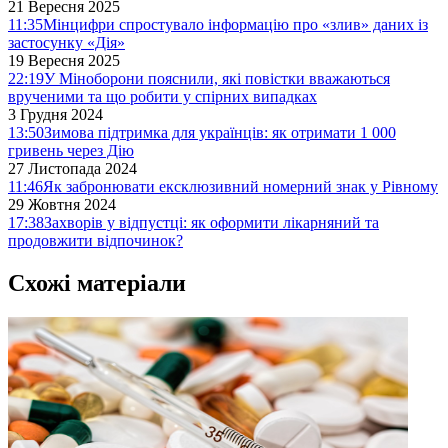
21 Вересня 2025
11:35
Мінцифри спростувало інформацію про «злив» даних із
застосунку «Дія»
19 Вересня 2025
22:19
У Міноборони пояснили, які повістки вважаються
врученими та що робити у спірних випадках
3 Грудня 2024
13:50
Зимова підтримка для українців: як отримати 1 000
гривень через Дію
27 Листопада 2024
11:46
Як забронювати ексклюзивний номерний знак у Рівному
29 Жовтня 2024
17:38
Захворів у відпустці: як оформити лікарняний та
продовжити відпочинок?
Схожі матеріали