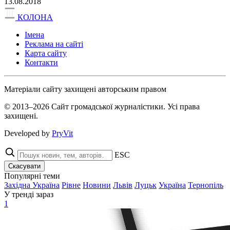
13.08.2018
КОЛОНА
Імена
Реклама на сайті
Карта сайту
Контакти
Матеріали сайту захищені авторським правом
© 2013–2026 Сайт громадської журналістики. Усі права
захищені.
Developed by
PryVit
ESC
Скасувати
Популярні теми
Західна Україна
Рівне
Новини
Львів
Луцьк
Україна
Тернопіль
У тренді зараз
1