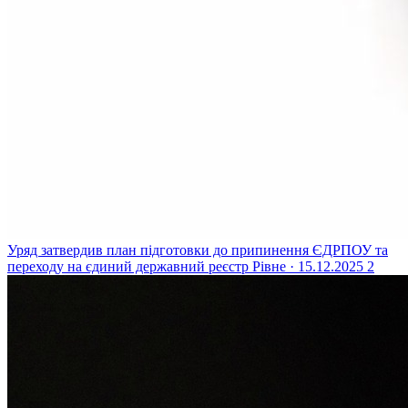
Уряд затвердив план підготовки до припинення ЄДРПОУ та
переходу на єдиний державний реєстр
Рівне · 15.12.2025
2