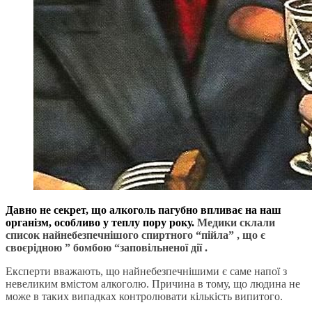
Давно не секрет, що алкоголь пагубно впливає на наш
організм, особливо у теплу пору року.
Медики склали
список найнебезпечнішого спиртного “пійла” , що є
своєрідною ” бомбою “заповільненої дії .
Експерти вважають, що найнебезпечнішими є саме напої з
невеликим вмістом алкоголю. Причина в тому, що людина не
може в таких випадках контролювати кількість випитого.