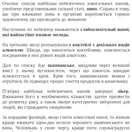
Очолює список найбільш небезпечних алкогольних напоїв,
улюблене представниками сильної статі,
пиво
. Справа в тому,
що при вживанні пива в організмі виробляється гормон
задоволення, що призводить до звикання.
Наступним по небезпеці вважаються
слабоалкогольні напої,
які найчастіше вживає молодь.
На третьому місці розташувалися
коктейлі з декількох видів
алкоголю
. Шкода, що наноситься коктейлями, пояснюється
поєднанням в них різних видів алкоголю.
Далі по списку йде
шампанське
, шкідливе через великий
вміст у ньому вуглекислоти, через що алкоголь швидше
всмоктується в кров. Крім того, шампанським можна і
отруїтися, бо підвищує процес гниття продуктів в кишечнику.
П’ятірку найбільш небезпечних напоїв завершує
лікер
.
Вживання його в необмежених кількостях здатне призвести
до розвитку раку, а також лікери категорично заборонені для
людей, які страждають ожирінням.
За порадами фахівців, якщо і пити алкогольні напої, то жінкам
краще вживати один-два келихи хорошого шампанського чи
вина. Чоловікам, у свою чергу, краще пити сорокаградусні