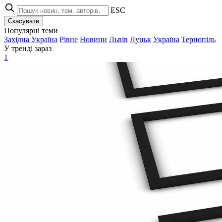
ESC
Скасувати
Популярні теми
Західна Україна
Рівне
Новини
Львів
Луцьк
Україна
Тернопіль
У тренді зараз
1