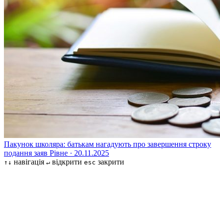
Пакунок школяра: батькам нагадують про завершення строку
подання заяв
Рівне · 20.11.2025
навігація
відкрити
закрити
↑↓
↵
esc