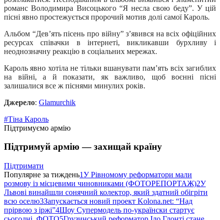
романс Володимира Висоцького “Я несла свою беду”. У цій
пісні явно простежується пророчий мотив долі самої Кароль.
Альбом “Дев’ять пісень про війну” з’явився на всіх офіційних
ресурсах співачки в інтернеті, викликавши бурхливу і
неоднозначну реакцію в соціальних мережах.
Кароль явно хотіла не тільки вшанувати пам’ять всіх загиблих
на війні, а й показати, як важливо, щоб воєнні пісні
залишалися все ж піснями минулих років.
Джерело
:
Glamurchik
#Тіна Кароль
Підтримуємо армію
Підтримуй армію — захищай країну
Підтримати
Популярне за тиждень
1
У Рівномому реформатори мали
розмову із місцевими чиновниками (ФОТОРЕПОРТАЖ)
2
У
Львові винайшли сонячний колектор, який здатний обігріти
всю оселю
3
Запускається новий проект Kolona.net: “Над
прірвою з іржі”
4
Шоу Супермодель по-українски стартує
сьогодні. ФОТО
5
Грузинський реформатор Іло Глонті стане