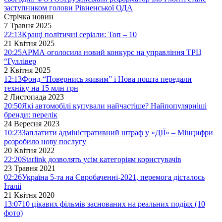
заступником голови Рівненської ОДА
Стрічка новин
7 Травня 2025
22:13
Кращі політичні серіали: Топ – 10
21 Квітня 2025
20:25
АРМА оголосила новий конкурс на управління ТРЦ
“Гуллівер
2 Квітня 2025
12:13
Фонд “Повернись живим” і Нова пошта передали
техніку на 15 млн грн
2 Листопада 2023
20:50
Які автомобілі купували найчастіше? Найпопулярніші
бренди: перелік
24 Вересня 2023
10:23
Заплатити адміністративний штраф у «ДІЇ» – Мінцифри
розробило нову послугу
20 Квітня 2022
22:20
Starlink дозволять усім категоріям користувачів
23 Травня 2021
02:26
Україна 5-та на Євробаченні-2021, перемога дісталось
Італіі
21 Квітня 2020
13:07
10 цікавих фільмів заснованих на реальних подіях (10
фото)