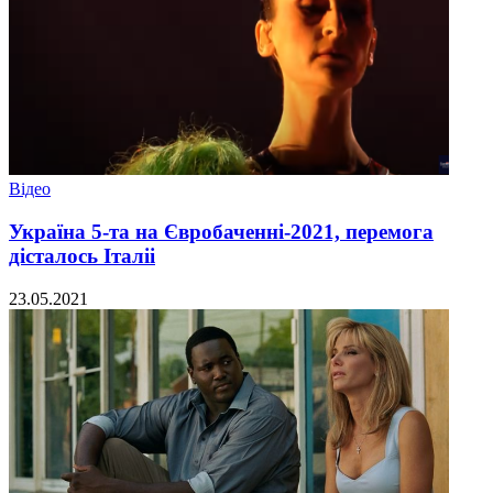
Відео
Україна 5-та на Євробаченні-2021, перемога
дісталось Італіі
23.05.2021