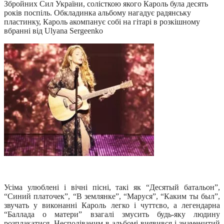
Збройних Сил України, солісткою якого Кароль була десять
років поспіль. Обкладинка альбому нагадує радянську
пластинку, Кароль акомпанує собі на гітарі в розкішному
вбранні від Ulyana Sergeenko
Усіма улюблені і вічні пісні, такі як “Десятый батальон”,
“Синий платочек”, “В землянке”, “Маруся”, “Каким ты был”,
звучать у виконанні Кароль легко і чуттєво, а легендарна
“Баллада о матери” взагалі змусить будь-яку людину
розплакатися. Несподіваним в альбомі виявився і знаменитий