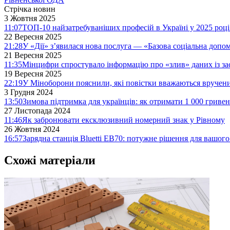
Стрічка новин
3 Жовтня 2025
11:07
ТОП-10 найзатребуваніших професій в Україні у 2025 році
22 Вересня 2025
21:28
У «Дії» з’явилася нова послуга — «Базова соціальна допо
21 Вересня 2025
11:35
Мінцифри спростувало інформацію про «злив» даних із за
19 Вересня 2025
22:19
У Міноборони пояснили, які повістки вважаються вручен
3 Грудня 2024
13:50
Зимова підтримка для українців: як отримати 1 000 гривен
27 Листопада 2024
11:46
Як забронювати ексклюзивний номерний знак у Рівному
26 Жовтня 2024
16:57
Зарядна станція Bluetti EB70: потужне рішення для вашог
Схожі матеріали