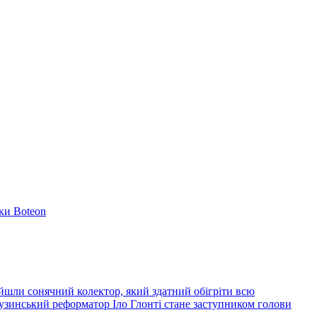
ки Boteon
йшли сонячний колектор, який здатний обігріти всю
узинський реформатор Іло Глонті стане заступником голови