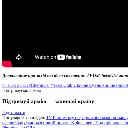
Детальніше про захід та ідею створення TEDxChernivtsi читайт
#TEDx
#TEDxChernivtsi
#Tesla Club Ukraine
#День вишиванки
Підтримуємо армію
Підтримуй армію — захищай країну
Підтримати
Популярне за тиждень
1
У Рівномому реформатори мали розмо
оселю
3
Запускається новий проект Kolona.net: “Над прірвою з і
Рівненської ОДА