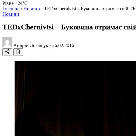
Рівне +24°C
Головна
›
Новини
›
TEDxChernivtsi – Буковина отримає свій T
Новини
TEDxChernivtsi – Буковина отримає сві
Андрій Логащук
·
26.02.2016