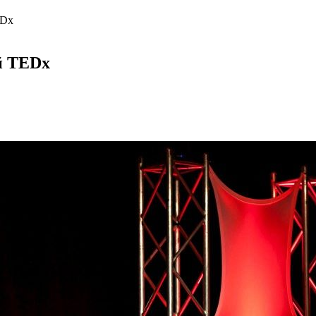
EDx
й TEDx