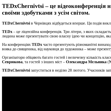
TEDxChernivtsi – це відеоконференція 
своїми здобутками з усім світом.
TEDxChernivtsi
в Чернівцях відбудеться вперше. Ця подія вик
TEDx
– це ліцензійна конференція. Три літери, з яких складаєт
людина може презентувати свою власну ідею чи концепцію, яка, 
На конференціях
TEDx
часто презентують різноманітні винаходи
вояка до священика, від науковця до художника – може презенту
Організатори обіцяють багато гостей і величезну кількість кла
Севрюкова
, та гостей з інших міст –
Олександра Мельника
(
У
TEDxChernivtsi
запуститься в неділю 28 лютого. Учасників за