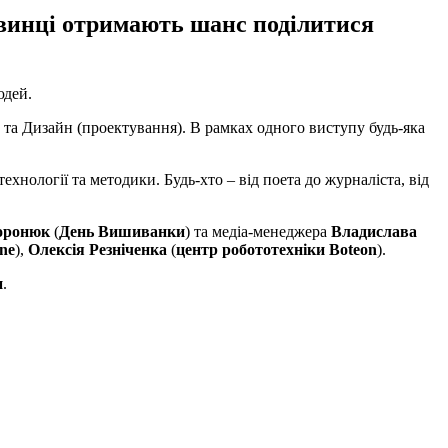
ковинці отримають шанс поділитися
юдей.
и) та Дизайн (проектування). В рамках одного виступу будь-яка
ехнології та методики. Будь-хто – від поета до журналіста, від
оронюк
(
День Вишиванки
) та медіа-менеджера
Владислава
ine
),
Олексія Резніченка
(
центр робототехніки Boteon
).
и
.