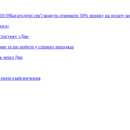
10:59
Багатодітні сім’ї можуть отримати 50% знижку на оплату 
мога»
стосунку «Дія»
ими та що робити у спірних випадках
ь через Дію
о енергозабезпечення