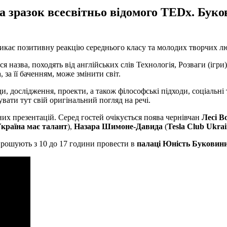
на зразок всесвітньо відомого TEDx. Бу
ликає позитивну реакцію середнього класу та молодих творчих л
ься назва, походять від англійських слів Технологія, Розваги (ігр
за її баченням, може змінити світ.
, дослідження, проекти, а також філософські підходи, соціальні т
вати тут свій оригінальний погляд на речі.
сних презентацій. Серед гостей очікується поява чернівчан
Лесі В
країна має талант
),
Назара Шимоне-Давида
(
Tesla Club Ukra
прошують з 10 до 17 години провести в
палаці Юність Буковин