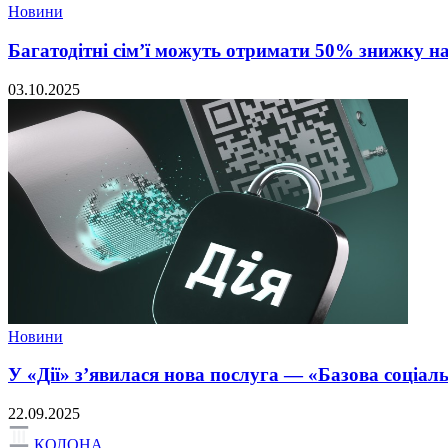
Новини
Багатодітні сім’ї можуть отримати 50% знижку н
03.10.2025
Новини
У «Дії» з’явилася нова послуга — «Базова соціал
22.09.2025
КОЛОНА