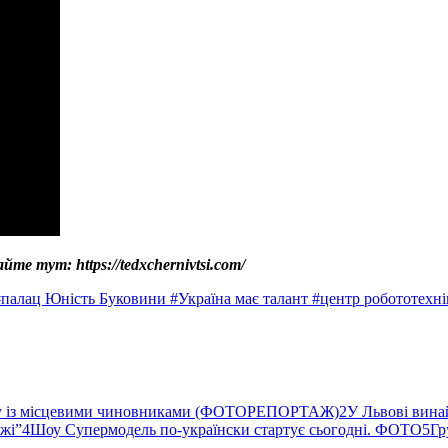
е тут: https://tedxchernivtsi.com/
#палац Юність Буковини
#Україна має талант
#центр робототехні
ву із місцевими чиновниками (ФОТОРЕПОРТАЖ)
2
У Львові вина
ржі”
4
Шоу Супермодель по-українски стартує сьогодні. ФОТО
5
Гр