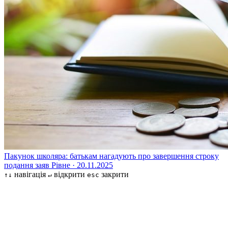
Пакунок школяра: батькам нагадують про завершення строку
подання заяв
Рівне · 20.11.2025
навігація
відкрити
закрити
↑↓
↵
esc