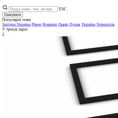
ESC
Скасувати
Популярні теми
Західна Україна
Рівне
Новини
Львів
Луцьк
Україна
Тернопіль
У тренді зараз
1