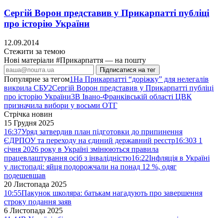
Сергій Ворон представив у Прикарпатті публіці
про історію України
12.09.2014
Стежити за темою
Нові матеріали #Прикарпаття — на пошту
Підписатися на тег
Популярне за тегом
1
На Прикарпатті “доріжку” для нелегалів
викрила СБУ
2
Сергій Ворон представив у Прикарпатті публіці
про історію України
3
В Івано-Франківській області ЦВК
призначила вибори у восьми ОТГ
Стрічка новин
15 Грудня 2025
16:37
Уряд затвердив план підготовки до припинення
ЄДРПОУ та переходу на єдиний державний реєстр
16:30
З 1
січня 2026 року в Україні змінюються правила
працевлаштування осіб з інвалідністю
16:22
Інфляція в Україні
у листопаді: яйця подорожчали на понад 12 %, одяг
подешевшав
20 Листопада 2025
10:55
Пакунок школяра: батькам нагадують про завершення
строку подання заяв
6 Листопада 2025