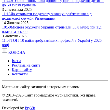
11:44
В Україні збільшили допомогу при народженні дитини
до 50 тисяч гривень
3 Листопада 2025
11:18
Як отримати податкову знижку: роз’яснення від
податкової служби Рівненщини
14 Жовтня 2025
10:50
Місцеві бюджети України отримали 33,8 млрд грн від
плати за землю
3 Жовтня 2025
11:07
ТОП-10 найзатребуваніших професій в Україні у 2025
році
КОЛОНА
Імена
Реклама на сайті
Карта сайту
Контакти
Матеріали сайту захищені авторським правом
© 2013–2026 Сайт громадської журналістики. Усі права
захищені.
Developed by
PryVit