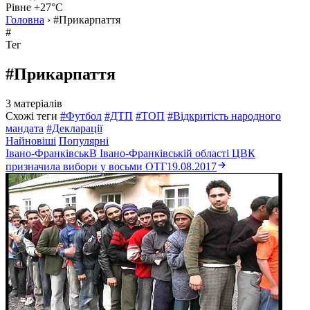
Рівне +27°C
Головна
›
#Прикарпаття
#
Тег
#Прикарпаття
3 матеріалів
Схожі теги
#Футбол
#ДТП
#ТОП
#Відкритість народного
мандата
#Декларації
Найновіші
Популярні
Івано-Франківськ
В Івано-Франківській області ЦВК
призначила вибори у восьми ОТГ
19.08.2017