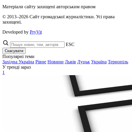
Матеріали сайту захищені авторським правом
© 2013–2026 Сайт громадської журналістики. Усі права
захищені.
Developed by
PryVit
ESC
Скасувати
Популярні теми
Західна Україна
Рівне
Новини
Львів
Луцьк
Україна
Тернопіль
У тренді зараз
1