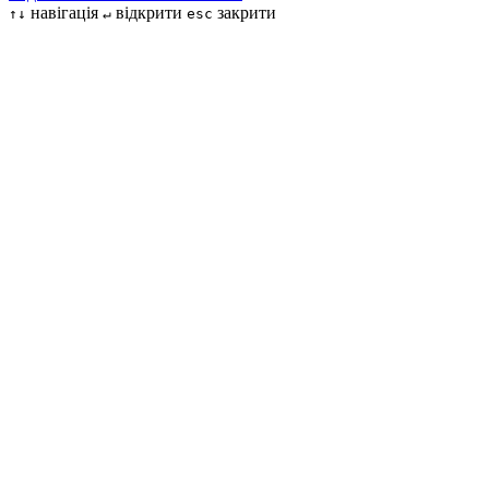
навігація
відкрити
закрити
↑↓
↵
esc