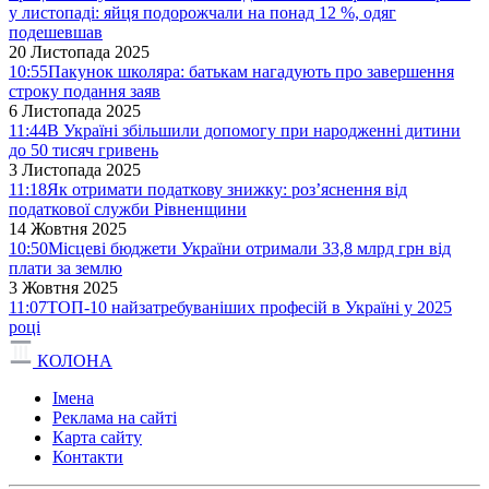
у листопаді: яйця подорожчали на понад 12 %, одяг
подешевшав
20 Листопада 2025
10:55
Пакунок школяра: батькам нагадують про завершення
строку подання заяв
6 Листопада 2025
11:44
В Україні збільшили допомогу при народженні дитини
до 50 тисяч гривень
3 Листопада 2025
11:18
Як отримати податкову знижку: роз’яснення від
податкової служби Рівненщини
14 Жовтня 2025
10:50
Місцеві бюджети України отримали 33,8 млрд грн від
плати за землю
3 Жовтня 2025
11:07
ТОП-10 найзатребуваніших професій в Україні у 2025
році
КОЛОНА
Імена
Реклама на сайті
Карта сайту
Контакти