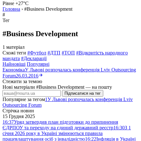
Рівне +27°C
Головна
›
#Business Development
#
Тег
#Business Development
1 матеріал
Схожі теги
#Футбол
#ДТП
#ТОП
#Відкритість народного
мандата
#Декларації
Найновіші
Популярні
Економіка
У Львові розпочалась конференція Lviv Outsourcing
Forum
26.03.2016
Стежити за темою
Нові матеріали #Business Development — на пошту
Підписатися на тег
Популярне за тегом
1
У Львові розпочалась конференція Lviv
Outsourcing Forum
Стрічка новин
15 Грудня 2025
16:37
Уряд затвердив план підготовки до припинення
ЄДРПОУ та переходу на єдиний державний реєстр
16:30
З 1
січня 2026 року в Україні змінюються правила
працевлаштування осіб з інвалідністю
16:22
Інфляція в Україні