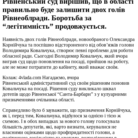
Рівненський суд вирішив, що в області
правильно буде залишити двох голів
Рівнеоблради. Боротьба за
“легітимність” продовжується.
Наявність двох голів Рівнеоблради, новообраного Олександра
Корнійчука та поспішно відстороненого від обов’язків голови
Володимира Ковальчука, створює певні проблеми для роботи
обласної ради. Сьогодні Володимир Ковальчук, який вчора
виграв суд щодо поновлення на посаді, прийшов на роботу,
але не може потрапити до кабінету, який вважає своїм.
Колаж: 4vlada.com Нагадаємо, вчора
Рівненський адміністративний суд своїм рішенням поновив
Ковальчука на посаді. Рішення суду викликало шквал
дотепів щодо Рівненської “Санта-Барбари” з у кулуарними
призначеннями очільника області.
Справедливо було б зауважити, що призначення Корнійчука,
як і, перед тим, Ковальчука, відбулося за однією і тією ж
схемою. І в обох випадках за нового голову голосувала
більшість депутатів, які, варто визнати, керувалися не
власними оцінками щодо профпридатності голови, а
політичною доцільністю та квотами, розподіленими в