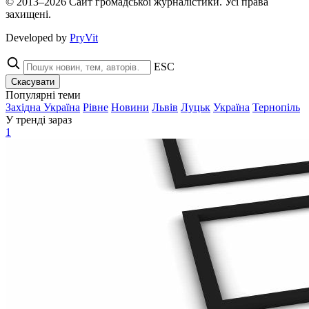
© 2013–2026 Сайт громадської журналістики. Усі права
захищені.
Developed by
PryVit
ESC
Скасувати
Популярні теми
Західна Україна
Рівне
Новини
Львів
Луцьк
Україна
Тернопіль
У тренді зараз
1