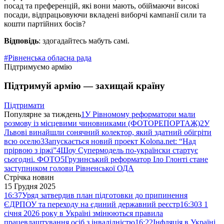
посад та преференцій, які вони мають, обіймаючи високі
посади, відпрацьовуючи вкладені виборчі кампанії сили та
кошти партійних босів?
Відповідь
: здогадайтесь мабуть самі.
#Рівненська обласна рада
Підтримуємо армію
Підтримуй армію — захищай країну
Підтримати
Популярне за тиждень
1
У Рівномому реформатори мали
розмову із місцевими чиновниками (ФОТОРЕПОРТАЖ)
2
У
Львові винайшли сонячний колектор, який здатний обігріти
всю оселю
3
Запускається новий проект Kolona.net: “Над
прірвою з іржі”
4
Шоу Супермодель по-українски стартує
сьогодні. ФОТО
5
Грузинський реформатор Іло Глонті стане
заступником голови Рівненської ОДА
Стрічка новин
15 Грудня 2025
16:37
Уряд затвердив план підготовки до припинення
ЄДРПОУ та переходу на єдиний державний реєстр
16:30
З 1
січня 2026 року в Україні змінюються правила
працевлаштування осіб з інвалідністю
16:22
Інфляція в Україні