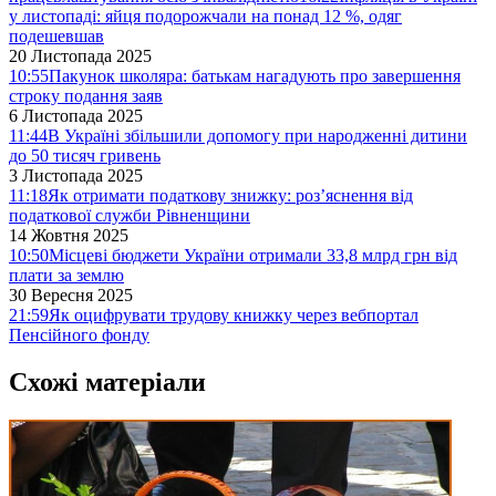
у листопаді: яйця подорожчали на понад 12 %, одяг
подешевшав
20 Листопада 2025
10:55
Пакунок школяра: батькам нагадують про завершення
строку подання заяв
6 Листопада 2025
11:44
В Україні збільшили допомогу при народженні дитини
до 50 тисяч гривень
3 Листопада 2025
11:18
Як отримати податкову знижку: роз’яснення від
податкової служби Рівненщини
14 Жовтня 2025
10:50
Місцеві бюджети України отримали 33,8 млрд грн від
плати за землю
30 Вересня 2025
21:59
Як оцифрувати трудову книжку через вебпортал
Пенсійного фонду
Схожі матеріали