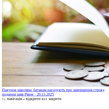
Пакунок школяра: батькам нагадують про завершення строку
подання заяв
Рівне · 20.11.2025
навігація
відкрити
закрити
↑↓
↵
esc