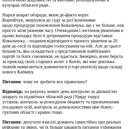
кулуарах обласної ради.
Наразі апарат облради, яким де-факто керує
Корнійчук, звернувся до суду за роз’ясненнями
щодо процедури поновлення Ковальчука, що є не більше, ніж
просто затягуванням часу. Очевидним і логічним рішенням в
цьому випадку було б дотримання процедури відставки
Ковальчука – подання відповідного проекту рішення за 20
днів до сесії та відповідне голосування на ній. Але до цього
більшість, яка складається з представників найбільших
партій та їхніх союзників, не вдається. Імовірно, вони беруть
за приклад своїх старших колег у Києві, які вже декілька
тижнів намагаються домовитися (сторгуватися) щодо складу
нового Кабміну.
Питання
: чому не зробити все правильно?
Відповідь
: на рахунку кожен день контролю за діяльністю
апарату та підзвітних обласній раді (Уряду тощо)
установ, контроль за розподілом бюджету та призначенням
посадових осіб, контроль за домовленостями між бізнес-
групами області і країни тощо.
Питання
: депутати взагалі думають самостійно про реальні
реформи та зміни, чи їх більше цікавить питання утримання