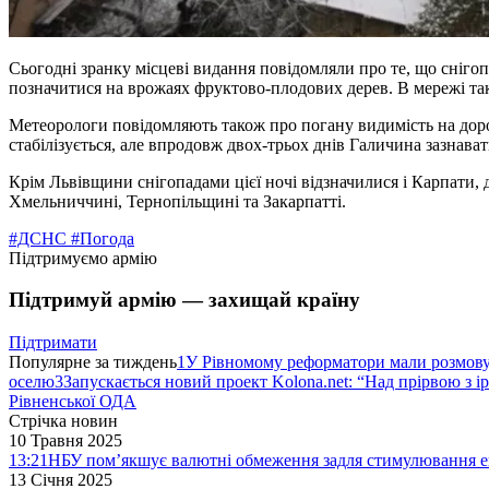
Сьогодні зранку місцеві видання повідомляли про те, що снігоп
позначитися на врожаях фруктово-плодових дерев. В мережі так
Метеорологи повідомляють також про погану видимість на доро
стабілізується, але впродовж двох-трьох днів Галичина зазнава
Крім Львівщини снігопадами цієї ночі відзначилися і Карпати,
Хмельниччині, Тернопільщині та Закарпатті.
#ДСНС
#Погода
Підтримуємо армію
Підтримуй армію — захищай країну
Підтримати
Популярне за тиждень
1
У Рівномому реформатори мали розмо
оселю
3
Запускається новий проект Kolona.net: “Над прірвою з і
Рівненської ОДА
Стрічка новин
10 Травня 2025
13:21
НБУ пом’якшує валютні обмеження задля стимулювання е
13 Січня 2025