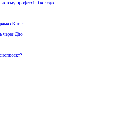
систему профтехів і коледжів
грама єКнига
ь через Дію
конопроєкт?