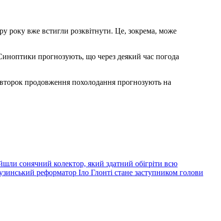
ру року вже встигли розквітнути. Це, зокрема, може
Синоптики прогнозують, що через деякий час погода
 вівторок продовження похолодання прогнозують на
йшли сонячний колектор, який здатний обігріти всю
узинський реформатор Іло Глонті стане заступником голови