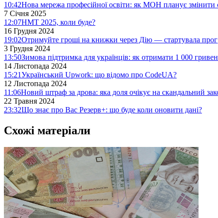
10:42
Нова мережа професійної освіти: як МОН планує змінити 
7 Січня 2025
12:07
НМТ 2025, коли буде?
16 Грудня 2024
19:02
Отримуйте гроші на книжки через Дію — стартувала про
3 Грудня 2024
13:50
Зимова підтримка для українців: як отримати 1 000 гривен
14 Листопада 2024
15:21
Український Upwork: що відомо про CodeUA?
12 Листопада 2024
11:06
Новий штраф за дрова: яка доля очікує на скандальний за
22 Травня 2024
23:32
Що знає про Вас Резерв+: що буде коли оновити дані?
Схожі матеріали