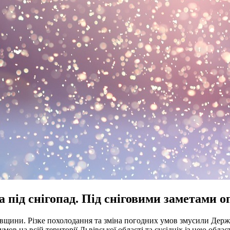
 під снігопад. Під сніговими заметами о
вівщини. Різке похолодання та зміна погодних умов змусили Дер
мов на всій території Львівської області та сусідніх із нею облас