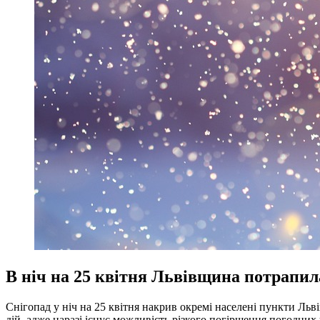
В ніч на 25 квітня Львівщина потрапила
Снігопад у ніч на 25 квітня накрив окремі населені пункти Ль
дій, адже наразі існує можливість різкого погіршення погодних у