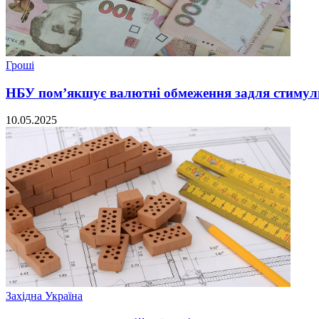
Гроші
НБУ пом’якшує валютні обмеження задля стимул
10.05.2025
Західна Україна