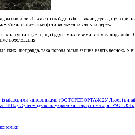
адом накрило кілька сотень будинків, а також дерева, що в цю по
ож з’явилися десятки фото засніжених садів та дерев.
гах та густий туман, що будуть можливими в темну пору доби. 
тиме похолодання.
 для яких, щоправда, така погода більш звична навіть весною. У
ву із місцевими чиновниками (ФОТОРЕПОРТАЖ)
2
У Львові вина
ржі”
4
Шоу Супермодель по-українски стартує сьогодні. ФОТО
5
Гр
кономіки