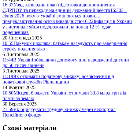
16:37
Уряд затвердив план підготовки до припинення
ЄДРПОУ та переходу на єдиний державний реєстр
16:30
З 1
січня 2026 року в Україні змінюються правила
працевлаштування осіб з інвалідністю
16:22
Інфляція в Україні
у листопаді: яйця подорожчали на понад 12 %, одяг
подешевшав
20 Листопада 2025
10:55
Пакунок школяра: батькам нагадують про завершення
строку подання заяв
6 Листопада 2025
11:44
В Україні збільшили допомогу при народженні дитини
до 50 тисяч гривень
3 Листопада 2025
11:18
Як отримати податкову знижку: роз’яснення від
податкової служби Рівненщини
14 Жовтня 2025
10:50
Місцеві бюджети України отримали 33,8 млрд грн від
плати за землю
30 Вересня 2025
21:59
Як оцифрувати трудову книжку через вебпортал
Пенсійного фонду
Схожі матеріали