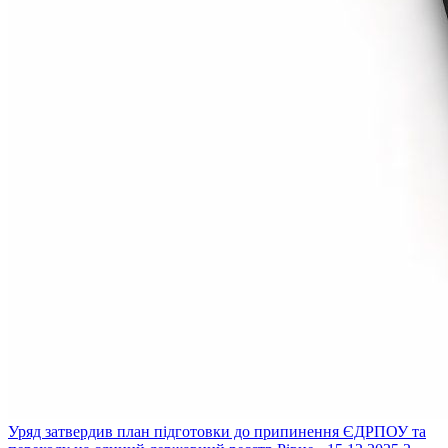
Уряд затвердив план підготовки до припинення ЄДРПОУ та