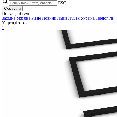
ESC
Скасувати
Популярні теми
Західна Україна
Рівне
Новини
Львів
Луцьк
Україна
Тернопіль
У тренді зараз
1