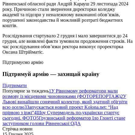
Рівненської обласної ради Андрій Карауш 29 листопада 2024
року. Причиною стали звернення директорки коледжу
академії та підозри у неналежному виконанні обов’язків,
порушенні законодавства й можливій розтраті бюджетних
коштів.
Розслідування стартувало 2 грудня і мало завершитися до 24
грудня, але виявлені факти зумовили продовження строків. На
час розслідування обов’язки ректора виконує проректорка
Оксана Штрійматіс.
Підтримуємо армію
Підтримуй армію — захищай країну
Підтримати
Популярне за тиждень
1
У Рівномому реформатори мали
розмову із місцевими чиновниками (ФОТОРЕПОРТАЖ)
2
У
Львові винайшли сонячний колектор, який здатний обігріти
всю оселю
3
Запускається новий проект Kolona.net: “Над
прірвою з іржі”
4
Шоу Супермодель по-українски стартує
сьогодні. ФОТО
5
Грузинський реформатор Іло Глонті стане
заступником голови Рівненської ОДА
Стрічка новин
15 Грудня 2025