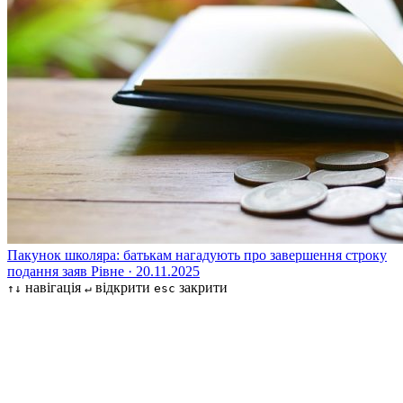
Пакунок школяра: батькам нагадують про завершення строку
подання заяв
Рівне · 20.11.2025
навігація
відкрити
закрити
↑↓
↵
esc