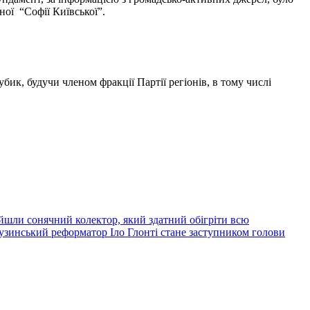
дної “Софії Київської”.
бик, будучи членом фракції Партії регіонів, в тому числі
йшли сонячний колектор, який здатний обігріти всю
узинський реформатор Іло Глонті стане заступником голови