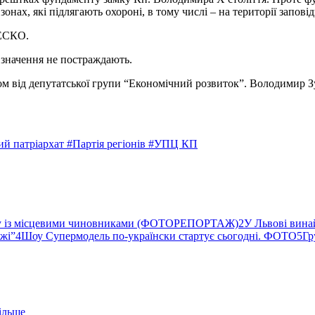
зонах, які підлягають охороні, в тому числі – на території запові
НЕСКО.
о значення не постраждають.
пом від депутатської групи “Економічний розвиток”. Володимир Зу
ий патріархат
#Партія регіонів
#УПЦ КП
ву із місцевими чиновниками (ФОТОРЕПОРТАЖ)
2
У Львові вина
ржі”
4
Шоу Супермодель по-українски стартує сьогодні. ФОТО
5
Гр
ільше