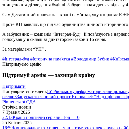
знищено в ході зведення будівлі. Забудова знаходиться відразу 4 
Сам Десятинний провулок – в зоні пам’ятки, яку охороняє Ю
Проте КП заявляє, що під час будівництва цінності історичног
А забудовник – компанія “Інтеграл-Буд”. Її пов’язують з нарде
голосував у її складі за диктаторські закони 16 січня.
За матеріалами “УП” .
#Інтеграл-буд
#Історична пам'ятка
#Володимир Зубик
#Київськ
Підтримуємо армію
Підтримуй армію — захищай країну
Підтримати
Популярне за тиждень
1
У Рівномому реформатори мали розмо
оселю
3
Запускається новий проект Kolona.net: “Над прірвою з і
Рівненської ОДА
Стрічка новин
7 Травня 2025
22:13
Кращі політичні серіали: Топ – 10
25 Квітня 2025
16:59
Криптовалюта захищена мандатом: хто задекларував найб