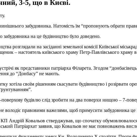
ний, 3-5, що в Києві.
ту.
инішнього забудовника. Натомість їм “пропонують обрати прави
о забудовника на це будівництво було доведено.
цтва розглядали на засіданні земельної комісії Київської міськра
еник – настоятель київського храму Петр-Павлівського храму в
зустрічі як представники патріарха Філарета. Згодом “донбасіве
шення до “Донбасу” не мають.
атку хотіла своїм рішенням скасувати будівництво і розірвати о
бґрунтуванням”.
9-поверхову будівлю слід зробити на два поверхи нищою – 7-пов
 не володіє правовими важелями, щоб примусити забудовника це 
 КП Андрій Ковальов стверджував, що спочатку обумовлювалося 
вський Патріархат заявив, що Ковальов не має повноважень вис
 рештках фундаменту замку Кн. Володимира X століття. Проте фу