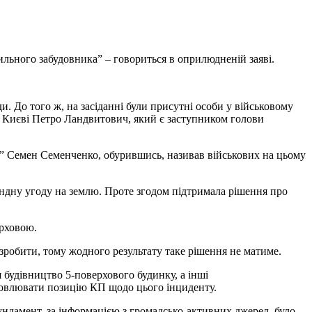
льного забудовника” – говориться в оприлюдненій заяві.
ди. До того ж, на засіданні були присутні особи у військовому
 Києві Петро Ландвитович, який є заступником голови
ць” Семен Семенченко, обурившись, називав військових на цьому
рендну угоду на землю. Проте згодом підтримала рішення про
ерховою.
зробити, тому жодного результату таке рішення не матиме.
будівництво 5-поверхового будинку, а інші
ловлювати позицію КП щодо цього інциденту.
ндамент, за інформацією з громадсько-активних джерел, було