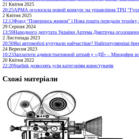
21 Квітня 2025
20:25
АРМА оголосила новий конкурс на управління ТРЦ “Гулл
2 Квітня 2025
12:13
Фонд “Повернись живим” і Нова пошта передали техніку 
29 Серпня 2024
13:59
Народного депутата України Артема Дмитрука оголошено 
2 Листопада 2023
20:50
Які автомобілі купували найчастіше? Найпопулярніші бре
24 Вересня 2023
10:23
Заплатити адміністративний штраф у «ДІЇ» – Мінцифри р
20 Квітня 2022
22:20
Starlink дозволять усім категоріям користувачів
Схожі матеріали