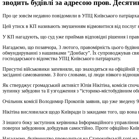
зводить будівлі за адресою пров. Десятин
Про це зовсім недавно повідомили в УПЦ Київського патріарха
Цей утиск в КП називають змушенням відмовитися від послуг н
У КП нагадують, що суд уже приймав відповідні рішення і прав
Нагадаємо, що позавчора, 3 лютого, правомірність цього будівни
обмундируванні з нашивками “Донбасу”. Їх супроводжував свящ
господарського відомства УПЦ Київського патріархату.
Присутні військовики запевняли, що знаходяться на офіційній 
засіданні самозваними. З його словами, ці люди ніякого відно
Як стверджує громадський активіст Юлія Нікітіна, комісія споч
зупинку забудови та її узгодження з “історико-містобудівним о
Очільник комісії Володимир Прокопів заявив, що уже зведену 
Нікітіна висловилася щодо Київради із закидами того, що вона
З іншого боку заступник керівника Інформаційного управління
поверхи забудовник добудував самостійно. Проте офіційно Киї
Нагадаємо, будівництво проводиться на Старокиївській горі на