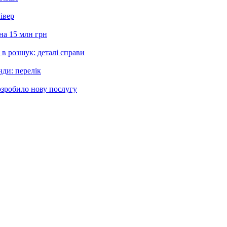
івер
на 15 млн грн
в розшук: деталі справи
нди: перелік
озробило нову послугу