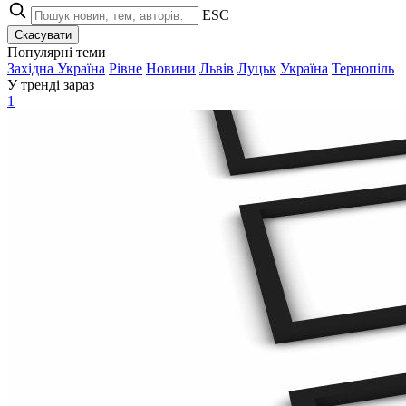
ESC
Скасувати
Популярні теми
Західна Україна
Рівне
Новини
Львів
Луцьк
Україна
Тернопіль
У тренді зараз
1