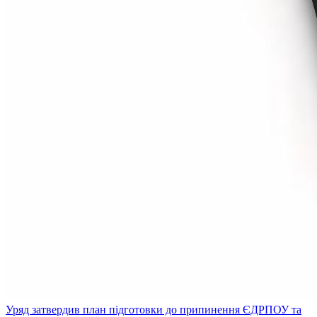
Уряд затвердив план підготовки до припинення ЄДРПОУ та