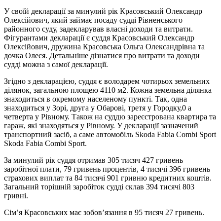
У своїй декларації за минулий рік Красовський Олександр
Олексійович, який займає посаду судді Рівненського
районного суду, задекларував власні доходи та витрати.
Фігурантами декларації є суддя Красовський Олександр
Олексійович, дружина Красовська Ольга Олександрівна та
дочка Олеся. Детальніше дізнатися про витрати та доходи
судді можна з самої декларації.
Згідно з декларацією, суддя є володарем чотирьох земельних
ділянок, загальною площею 4110 м2. Кожна земельна ділянка
знаходиться в окремому населеному пункті. Так, одна
знаходиться у Зорі, друга у Обарові, третя у Городку,0 а
четверта у Рівному. Також на суддю зареєстрована квартира та
гараж, які знаходяться у Рівному. У декларації зазначений
транспортний засіб, а саме автомобіль Skoda Fabia Combi Sport
Skoda Fabia Combi Sport.
За минулий рік суддя отримав 305 тисяч 427 гривень
заробітної плати, 79 гривень процентів, 4 тисячі 396 гривень
страхових виплат та 84 тисячі 901 гривню кредитних коштів.
Загальний торішній заробіток судді склав 394 тисячі 803
гривні.
Сім’я Красовських має зобов’язання в 95 тисяч 27 гривень.