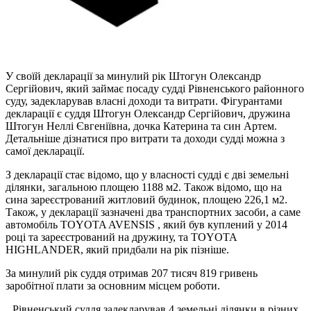
У своїй декларації за минулий рік Штогун Олександр
Сергійович, який займає посаду судді Рівненського районного
суду, задекларував власні доходи та витрати. Фігурантами
декларації є суддя Штогун Олександр Сергійович, дружина
Штогун Неллі Євгеніївна, дочка Катерина та син Артем.
Детальніше дізнатися про витрати та доходи судді можна з
самої декларації.
З декларації стає відомо, що у власності судді є дві земельні
ділянки, загальною площею 1188 м2. Також відомо, що на
сина зареєстрований житловий будинок, площею 226,1 м2.
Також, у декларації зазначені два транспортних засоби, а саме
автомобіль TOYOTA AVENSIS , який був куплений у 2014
році та зареєстрований на дружину, та TOYOTA
HIGHLANDER, який придбали на рік пізніше.
За минулий рік суддя отримав 207 тисяч 819 гривень
заробітної плати за основним місцем роботи.
Рівненський суддя задекларував 4 земельні ділянки в різних