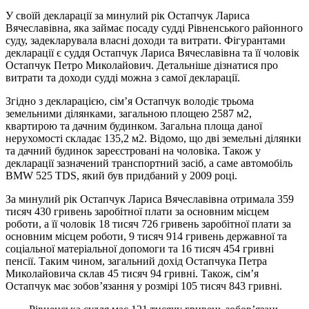
У своїй декларації за минулий рік Остапчук Лариса
Вячеславівна, яка займає посаду судді Рівненського районного
суду, задекларувала власні доходи та витрати. Фігурантами
декларації є суддя Остапчук Лариса Вячеславівна та її чоловік
Остапчук Петро Миколайович. Детальніше дізнатися про
витрати та доходи судді можна з самої декларації.
Згідно з декларацією, сім’я Остапчук володіє трьома
земельними ділянками, загальною площею 2587 м2,
квартирою та дачним будинком. Загальна площа даної
нерухомості складає 135,2 м2. Відомо, що дві земельні ділянки
та дачний будинок зареєстровані на чоловіка. Також у
декларації зазначений транспортний засіб, а саме автомобіль
BMW 525 TDS, який був придбаний у 2009 році.
За минулий рік Остапчук Лариса Вячеславівна отримала 359
тисяч 430 гривень заробітної плати за основним місцем
роботи, а її чоловік 18 тисяч 726 гривень заробітної плати за
основним місцем роботи, 9 тисяч 914 гривень державної та
соціальної матеріальної допомоги та 16 тисяч 454 гривні
пенсії. Таким чином, загальний дохід Остапчука Петра
Миколайовича склав 45 тисяч 94 гривні. Також, сім’я
Остапчук має зобов’язання у розмірі 105 тисяч 843 гривні.