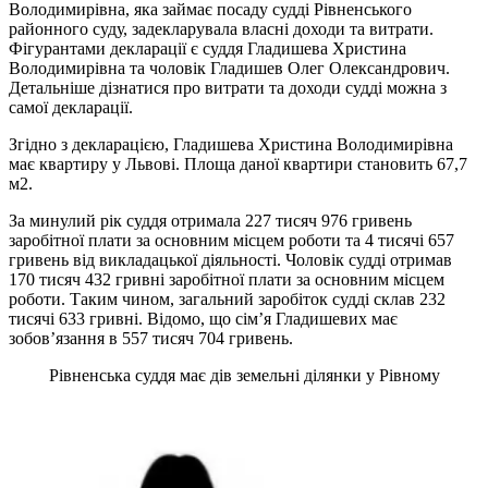
Володимирівна, яка займає посаду судді Рівненського
районного суду, задекларувала власні доходи та витрати.
Фігурантами декларації є суддя Гладишева Христина
Володимирівна та чоловік Гладишев Олег Олександрович.
Детальніше дізнатися про витрати та доходи судді можна з
самої декларації.
Згідно з декларацією, Гладишева Христина Володимирівна
має квартиру у Львові. Площа даної квартири становить 67,7
м2.
За минулий рік суддя отримала 227 тисяч 976 гривень
заробітної плати за основним місцем роботи та 4 тисячі 657
гривень від викладацької діяльності. Чоловік судді отримав
170 тисяч 432 гривні заробітної плати за основним місцем
роботи. Таким чином, загальний заробіток судді склав 232
тисячі 633 гривні. Відомо, що сім’я Гладишевих має
зобов’язання в 557 тисяч 704 гривень.
Рівненська суддя має дів земельні ділянки у Рівному