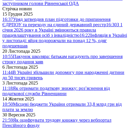
заступником голови Рівненської ОДА
Стрічка новин
15 Грудня 2025
16:37
Уряд затвердив план підготовки до припинення
ЄДРПОУ та переходу на єдиний державний реєстр
16:30
З 1
січня 2026 року в Україні змінюються правила
працевлаштування осіб з інвалідністю
16:22
Інфляція в Україні
у листопаді: яйця подорожчали на понад 12 %, одяг
подешевшав
20 Листопада 2025
10:55
Пакунок школяра: батькам нагадують про завершення
строку подання заяв
6 Листопада 2025
11:44
В Україні збільшили допомогу при народженні дитини
до 50 тисяч гривень
3 Листопада 2025
11:18
Як отримати податкову знижку: роз’яснення від
податкової служби Рівненщини
14 Жовтня 2025
10:50
Місцеві бюджети України отримали 33,8 млрд грн від
плати за землю
30 Вересня 2025
21:59
Як оцифрувати трудову книжку через вебпортал
Пенсійного фонду