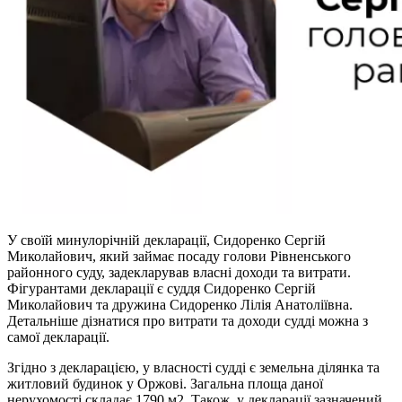
У своїй минулорічній декларації, Сидоренко Сергій
Миколайович, який займає посаду голови Рівненського
районного суду, задекларував власні доходи та витрати.
Фігурантами декларації є суддя Сидоренко Сергій
Миколайович та дружина Сидоренко Лілія Анатоліївна.
Детальніше дізнатися про витрати та доходи судді можна з
самої декларації.
Згідно з декларацією, у власності судді є земельна ділянка та
житловий будинок у Оржові. Загальна площа даної
нерухомості складає 1790 м2. Також, у декларації зазначений