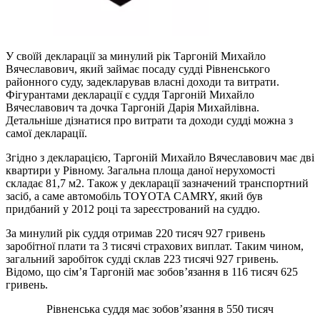
У своїй декларації за минулий рік Таргоній Михайло
Вячеславович, який займає посаду судді Рівненського
районного суду, задекларував власні доходи та витрати.
Фігурантами декларації є суддя Таргоній Михайло
Вячеславович та дочка Таргоній Дарія Михайлівна.
Детальніше дізнатися про витрати та доходи судді можна з
самої декларації.
Згідно з декларацією, Таргоній Михайло Вячеславович має дві
квартири у Рівному. Загальна площа даної нерухомості
складає 81,7 м2. Також у декларації зазначений транспортний
засіб, а саме автомобіль ТOYOTA CAMRY, який був
придбаний у 2012 році та зареєстрований на суддю.
За минулий рік суддя отримав 220 тисяч 927 гривень
заробітної плати та 3 тисячі страхових виплат. Таким чином,
загальний заробіток судді склав 223 тисячі 927 гривень.
Відомо, що сім’я Таргоній має зобов’язання в 116 тисяч 625
гривень.
Рівненська суддя має зобов’язання в 550 тисяч