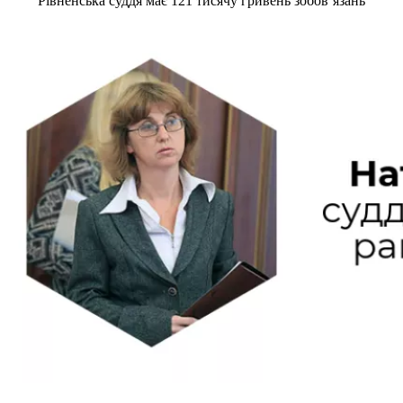
Рівненська суддя має 121 тисячу гривень зобов’язань