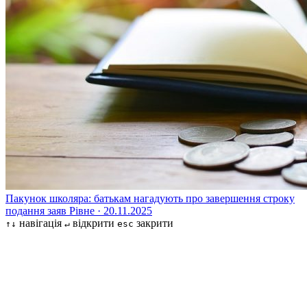
Пакунок школяра: батькам нагадують про завершення строку
подання заяв
Рівне · 20.11.2025
навігація
відкрити
закрити
↑↓
↵
esc