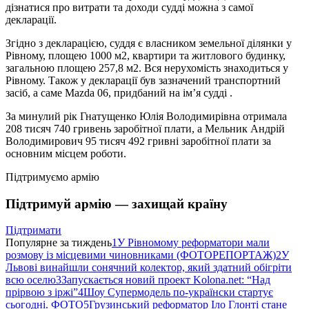
дізнатися про витрати та доходи судді можна з самої
декларації.
Згідно з декларацією, суддя є власником земельної ділянки у
Рівному, площею 1000 м2, квартири та житлового будинку,
загальною площею 257,8 м2. Вся нерухомість знаходиться у
Рівному. Також у декларації був зазначений транспортний
засіб, а саме Mazda 06, придбаний на ім’я судді .
За минулий рік Гнатущенко Юлія Володимирівна отримала
208 тисяч 740 гривень заробітної плати, а Мельник Андрій
Володимирович 95 тисяч 492 гривні заробітної плати за
основним місцем роботи.
Підтримуємо армію
Підтримуй армію — захищай країну
Підтримати
Популярне за тиждень
1
У Рівномому реформатори мали
розмову із місцевими чиновниками (ФОТОРЕПОРТАЖ)
2
У
Львові винайшли сонячний колектор, який здатний обігріти
всю оселю
3
Запускається новий проект Kolona.net: “Над
прірвою з іржі”
4
Шоу Супермодель по-українски стартує
сьогодні. ФОТО
5
Грузинський реформатор Іло Глонті стане