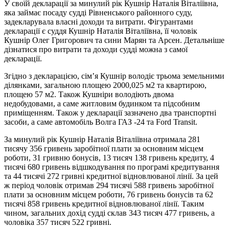
У своїй декларації за минулий рік Кушнір Наталія Віталіївна,
яка займає посаду судді Рівненського районного суду,
задекларувала власні доходи та витрати. Фігурантами
декларації є суддя Кушнір Наталія Віталіївна, її чоловік
Кушнір Олег Григорович та сини Марян та Арсен. Детальніше
дізнатися про витрати та доходи судді можна з самої
декларації.
Згідно з декларацією, сім’я Кушнір володіє трьома земельними
ділянками, загальною площею 2000,025 м2 та квартирою,
площею 57 м2. Також Кушніри володіють двома
недобудовами, а саме житловим будинком та підсобним
приміщенням. Також у декларації зазначено два транспортні
засоби, а саме автомобіль Волга ГАЗ -24 та Ford Transit.
За минулий рік Кушнір Наталія Віталіївна отримала 281
тисячу 356 гривень заробітної плати за основним місцем
роботи, 31 гривню бонусів, 13 тисяч 138 гривень кредиту, 4
тисячі 680 гривень відшкодування по програмі кредитування
та 44 тисячі 272 гривні кредитної відновлюваної лінії. За цей
ж період чоловік отримав 294 тисячі 588 гривень заробітної
плати за основним місцем роботи, 76 гривень бонусів та 62
тисячі 858 гривень кредитної відновлюваної лінії. Таким
чином, загальних дохід судді склав 343 тисяч 477 гривень, а
чоловіка 357 тисяч 522 гривні.