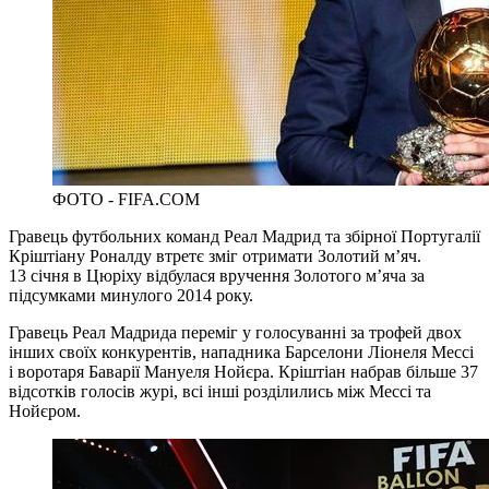
ФОТО - FIFA.COM
Гравець футбольних команд Реал Мадрид та збірної Португалії
Кріштіану Роналду втретє зміг отримати Золотий м’яч.
13 січня в Цюріху відбулася вручення Золотого м’яча за
підсумками минулого 2014 року.
Гравець Реал Мадрида переміг у голосуванні за трофей двох
інших своїх конкурентів, нападника Барселони Ліонеля Мессі
і воротаря Баварії Мануеля Нойєра. Кріштіан набрав більше 37
відсотків голосів журі, всі інші розділились між Мессі та
Нойєром.