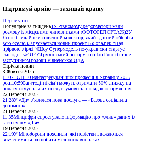
Підтримуй армію — захищай країну
Підтримати
Популярне за тиждень
1
У Рівномому реформатори мали
розмову із місцевими чиновниками (ФОТОРЕПОРТАЖ)
2
У
Львові винайшли сонячний колектор, який здатний обігріти
всю оселю
3
Запускається новий проект Kolona.net: “Над
прірвою з іржі”
4
Шоу Супермодель по-українски стартує
сьогодні. ФОТО
5
Грузинський реформатор Іло Глонті стане
заступником голови Рівненської ОДА
Стрічка новин
3 Жовтня 2025
11:07
ТОП-10 найзатребуваніших професій в Україні у 2025
році
10:59
Багатодітні сім’ї можуть отримати 50% знижку на
оплату комунальних послуг: умови та порядок оформлення
22 Вересня 2025
21:28
У «Дії» з’явилася нова послуга — «Базова соціальна
допомога»
21 Вересня 2025
11:35
Мінцифри спростувало інформацію про «злив» даних із
застосунку «Дія»
19 Вересня 2025
22:19
У Міноборони пояснили, які повістки вважаються
врученими та що робити у спірних випадках