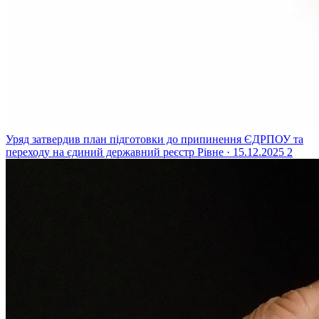
Уряд затвердив план підготовки до припинення ЄДРПОУ та
переходу на єдиний державний реєстр
Рівне · 15.12.2025
2