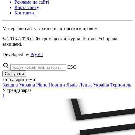
Реклама на сайті
Карта сайту
Контакти
Матеріали сайту захищені авторським правом
© 2013–2026 Сайт громадської журналістики. Усі права
захищені.
Developed by
PryVit
ESC
Скасувати
Популярні теми
Західна Україна
Рівне
Новини
Львів
Луцьк
Україна
Тернопіль
У тренді зараз
1