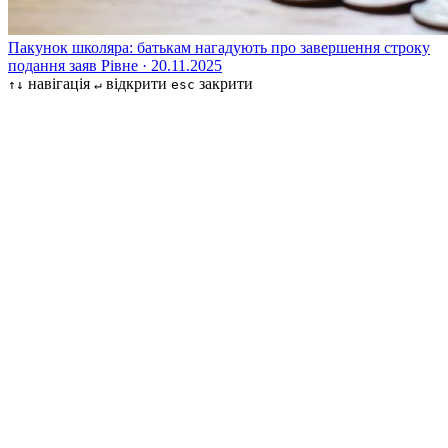
Пакунок школяра: батькам нагадують про завершення строку
подання заяв
Рівне · 20.11.2025
навігація
відкрити
закрити
↑↓
↵
esc