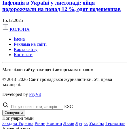
Інфляція в Україні у листопаді: яйця
подорожчали на понад 12 %, одяг подешевшав
15.12.2025
КОЛОНА
Імена
Реклама на сайті
Карта сайту
Контакти
Матеріали сайту захищені авторським правом
© 2013–2026 Сайт громадської журналістики. Усі права
захищені.
Developed by
PryVit
ESC
Скасувати
Популярні теми
Західна Україна
Рівне
Новини
Львів
Луцьк
Україна
Тернопіль
У тренді зараз