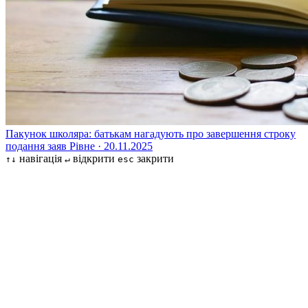
Пакунок школяра: батькам нагадують про завершення строку
подання заяв
Рівне · 20.11.2025
навігація
відкрити
закрити
↑↓
↵
esc