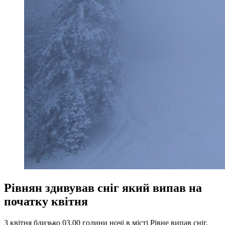
Рівнян здивував сніг який випав на
початку квітня
3 квітня близько 03.00 години ночі в місті Рівне випав сніг.