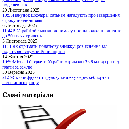
подешевшав
20 Листопада 2025
10:55
Пакунок школяра: батькам нагадують про завершення
строку подання заяв
6 Листопада 2025
11:44
В Україні збільшили допомогу при народженні дитини
до 50 тисяч гривень
3 Листопада 2025
11:18
Як отримати податкову знижку: роз’яснення від
податкової служби Рівненщини
14 Жовтня 2025
10:50
Місцеві бюджети України отримали 33,8 млрд грн від
плати за землю
30 Вересня 2025
21:59
Як оцифрувати трудову книжку через вебпортал
Пенсійного фонду
Схожі матеріали