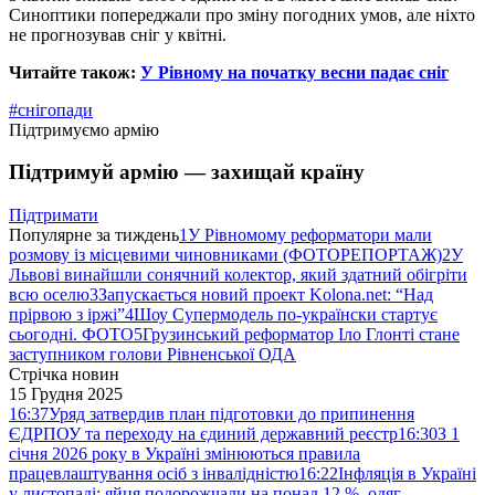
Синоптики попереджали про зміну погодних умов, але ніхто
не прогнозував сніг у квітні.
Читайте також:
У Рівному на початку весни падає сніг
#снігопади
Підтримуємо армію
Підтримуй армію — захищай країну
Підтримати
Популярне за тиждень
1
У Рівномому реформатори мали
розмову із місцевими чиновниками (ФОТОРЕПОРТАЖ)
2
У
Львові винайшли сонячний колектор, який здатний обігріти
всю оселю
3
Запускається новий проект Kolona.net: “Над
прірвою з іржі”
4
Шоу Супермодель по-українски стартує
сьогодні. ФОТО
5
Грузинський реформатор Іло Глонті стане
заступником голови Рівненської ОДА
Стрічка новин
15 Грудня 2025
16:37
Уряд затвердив план підготовки до припинення
ЄДРПОУ та переходу на єдиний державний реєстр
16:30
З 1
січня 2026 року в Україні змінюються правила
працевлаштування осіб з інвалідністю
16:22
Інфляція в Україні
у листопаді: яйця подорожчали на понад 12 %, одяг