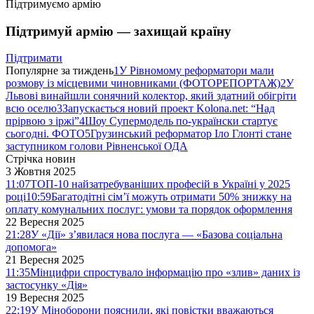
Підтримуємо армію
Підтримуй армію — захищай країну
Підтримати
Популярне за тиждень
1
У Рівномому реформатори мали
розмову із місцевими чиновниками (ФОТОРЕПОРТАЖ)
2
У
Львові винайшли сонячний колектор, який здатний обігріти
всю оселю
3
Запускається новий проект Kolona.net: “Над
прірвою з іржі”
4
Шоу Супермодель по-українски стартує
сьогодні. ФОТО
5
Грузинський реформатор Іло Глонті стане
заступником голови Рівненської ОДА
Стрічка новин
3 Жовтня 2025
11:07
ТОП-10 найзатребуваніших професій в Україні у 2025
році
10:59
Багатодітні сім’ї можуть отримати 50% знижку на
оплату комунальних послуг: умови та порядок оформлення
22 Вересня 2025
21:28
У «Дії» з’явилася нова послуга — «Базова соціальна
допомога»
21 Вересня 2025
11:35
Мінцифри спростувало інформацію про «злив» даних із
застосунку «Дія»
19 Вересня 2025
22:19
У Міноборони пояснили, які повістки вважаються