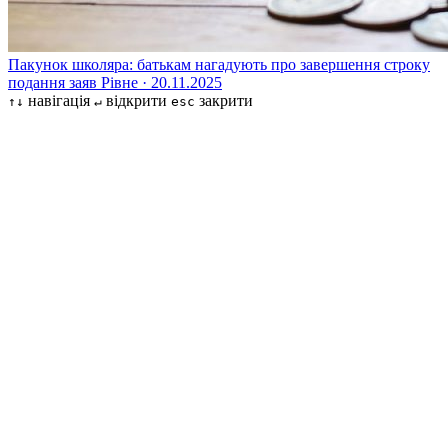
Пакунок школяра: батькам нагадують про завершення строку
подання заяв
Рівне · 20.11.2025
навігація
відкрити
закрити
↑↓
↵
esc