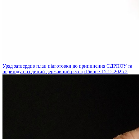
Уряд затвердив план підготовки до припинення ЄДРПОУ та
переходу на єдиний державний реєстр
Рівне · 15.12.2025
2