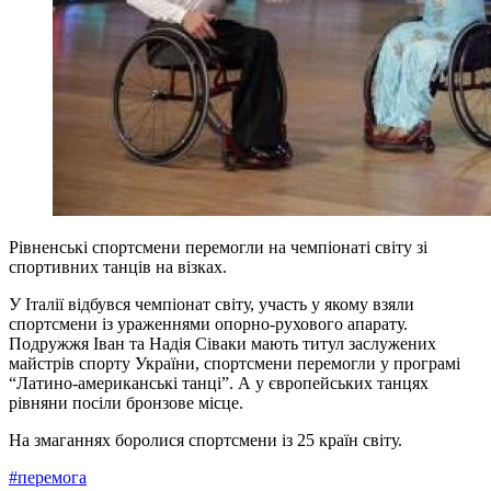
Рівненські спортсмени перемогли на чемпіонаті світу зі
спортивних танців на візках.
У Італії відбувся чемпіонат світу, участь у якому взяли
спортсмени із ураженнями опорно-рухового апарату.
Подружжя Іван та Надія Сіваки мають титул заслужених
майстрів спорту України, спортсмени перемогли у програмі
“Латино-американські танці”. А у європейських танцях
рівняни посіли бронзове місце.
На змаганнях боролися спортсмени із 25 країн світу.
#перемога