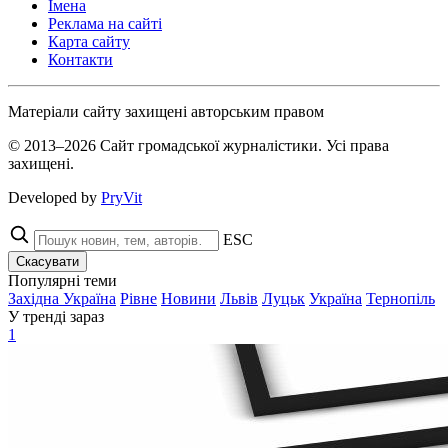
Імена
Реклама на сайті
Карта сайту
Контакти
Матеріали сайту захищені авторським правом
© 2013–2026 Сайт громадської журналістики. Усі права
захищені.
Developed by
PryVit
ESC
Скасувати
Популярні теми
Західна Україна
Рівне
Новини
Львів
Луцьк
Україна
Тернопіль
У тренді зараз
1