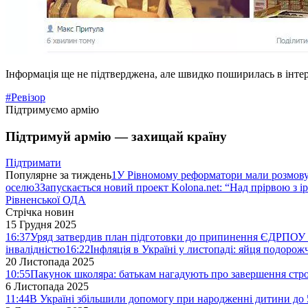
Інформація ще не підтверджена, але швидко поширилась в інтерн
#Ревізор
Підтримуємо армію
Підтримуй армію — захищай країну
Підтримати
Популярне за тиждень
1
У Рівномому реформатори мали розмо
оселю
3
Запускається новий проект Kolona.net: “Над прірвою з і
Рівненської ОДА
Стрічка новин
15 Грудня 2025
16:37
Уряд затвердив план підготовки до припинення ЄДРПОУ 
інвалідністю
16:22
Інфляція в Україні у листопаді: яйця подоро
20 Листопада 2025
10:55
Пакунок школяра: батькам нагадують про завершення стро
6 Листопада 2025
11:44
В Україні збільшили допомогу при народженні дитини до 