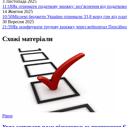
3 Листопада 2025
11:18
Як отримати податкову знижку: роз’яснення від податков
14 Жовтня 2025
10:50
Місцеві бюджети України отримали 33,8 млрд грн від плат
30 Вересня 2025
21:59
Як оцифрувати трудову книжку через вебпортал Пенсійн
Схожі матеріали
Рівне
Уряд затвердив план підготовки до припинення 