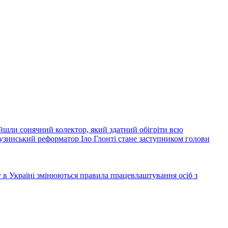
йшли сонячний колектор, який здатний обігріти всю
узинський реформатор Іло Глонті стане заступником голови
ку в Україні змінюються правила працевлаштування осіб з