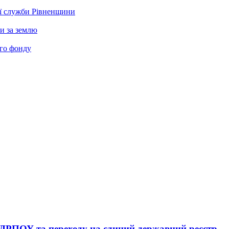
ої служби Рівненщини
и за землю
ого фонду
ЄДРПОУ та переходу на єдиний державний реєстр