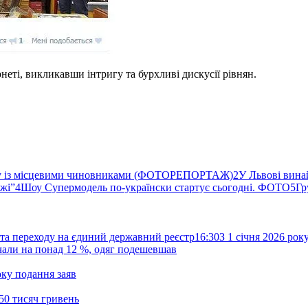
еті, викликавши інтригу та бурхливі дискусії рівнян.
ву із місцевими чиновниками (ФОТОРЕПОРТАЖ)
2
У Львові вина
ржі”
4
Шоу Супермодель по-українски стартує сьогодні. ФОТО
5
Гр
та переходу на єдиний державний реєстр
16:30
З 1 січня 2026 ро
жчали на понад 12 %, одяг подешевшав
ку подання заяв
50 тисяч гривень