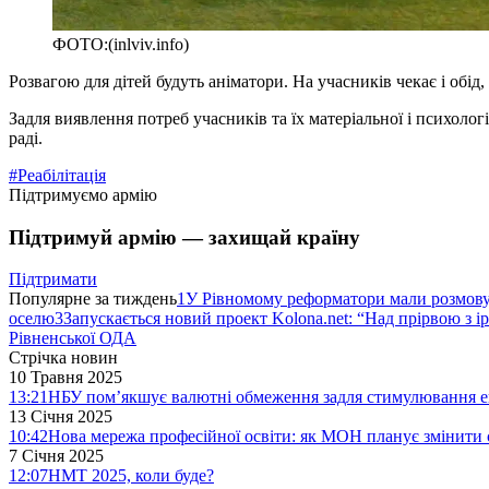
ФОТО:(inlviv.info)
Розвагою для дітей будуть аніматори. На учасників чекає і обі
Задля виявлення потреб учасників та їх матеріальної і психолог
раді.
#Реабілітація
Підтримуємо армію
Підтримуй армію — захищай країну
Підтримати
Популярне за тиждень
1
У Рівномому реформатори мали розмо
оселю
3
Запускається новий проект Kolona.net: “Над прірвою з і
Рівненської ОДА
Стрічка новин
10 Травня 2025
13:21
НБУ пом’якшує валютні обмеження задля стимулювання е
13 Січня 2025
10:42
Нова мережа професійної освіти: як МОН планує змінити 
7 Січня 2025
12:07
НМТ 2025, коли буде?