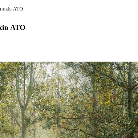
асників АТО
иків АТО