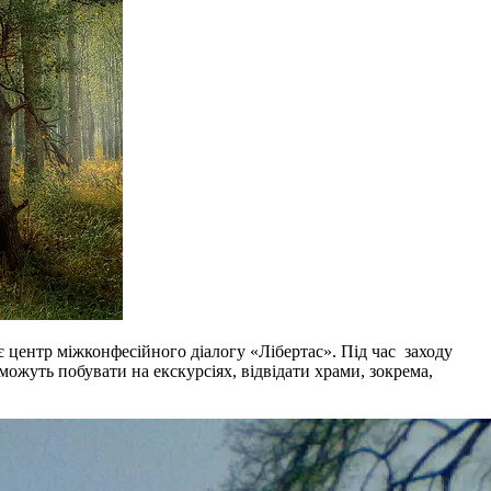
 є центр міжконфесійного діалогу «Лібертас». Під час заходу
зможуть побувати на екскурсіях, відвідати храми, зокрема,