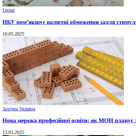
Гроші
НБУ пом’якшує валютні обмеження задля стимул
10.05.2025
Західна Україна
Нова мережа професійної освіти: як МОН планує з
13.01.2025