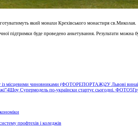
д, готуватимуть який монахи Крехівського монастиря св.Миколая.
ічної підтримки буде проведено анкетування. Результати можна буд
ву із місцевими чиновниками (ФОТОРЕПОРТАЖ)
2
У Львові вина
ржі”
4
Шоу Супермодель по-українски стартує сьогодні. ФОТО
5
Гр
кономіки
систему профтехів і коледжів