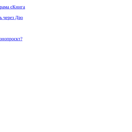
грама єКнига
ь через Дію
конопроєкт?