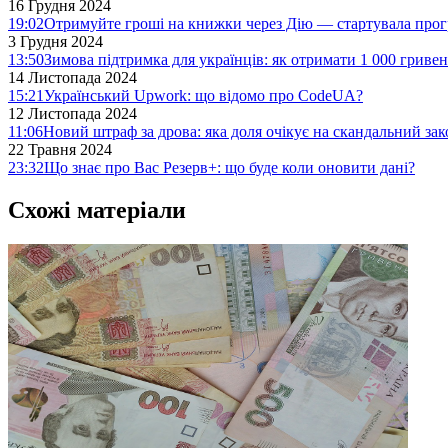
16 Грудня 2024
19:02
Отримуйте гроші на книжки через Дію — стартувала про
3 Грудня 2024
13:50
Зимова підтримка для українців: як отримати 1 000 гривен
14 Листопада 2024
15:21
Український Upwork: що відомо про CodeUA?
12 Листопада 2024
11:06
Новий штраф за дрова: яка доля очікує на скандальний за
22 Травня 2024
23:32
Що знає про Вас Резерв+: що буде коли оновити дані?
Схожі матеріали