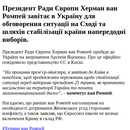
Президент Ради Європи Херман ван
Ромпей завітає в Україну для
обговорення ситуації на Сході та
шляхів стабілізації країни напередодні
виборів.
Президент Ради Європи Херман ван Ромпей прибуде до
України на запрошення Арсенія Яценюка. Про це офіційно
повідомило представництво ЄС в Києві.
“На прохання прем’єр-міністра, я завітаю до Київа в
понеділок, щоб продовжити перемовини щодо стабілізації
ситуації перед виборами президент 25 травня, як припинити
насильство на території України та почати
загальнонаціональний діалог”
, –
коментує ван Ромпей
.
Нагадаємо, що раніше ван Ромпей наголошував на
необхідності дотримання Женевських угод сторонами
конфлікту, а також заявляв, що Євросоюз ніколи не визнає
включення Криму в склад РФ.
#Херман ван Ромпей