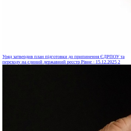
Уряд затвердив план підготовки до припинення ЄДРПОУ та
переходу на єдиний державний реєстр
Рівне · 15.12.2025
2