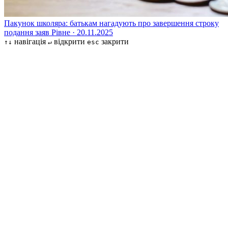
Пакунок школяра: батькам нагадують про завершення строку
подання заяв
Рівне · 20.11.2025
навігація
відкрити
закрити
↑↓
↵
esc