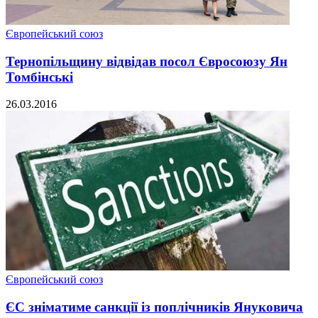
Європейський союз
Тернопільщину відвідав посол Євросоюзу Ян
Томбінські
26.03.2016
Європейський союз
ЄС зніматиме санкції із поплічників Януковича