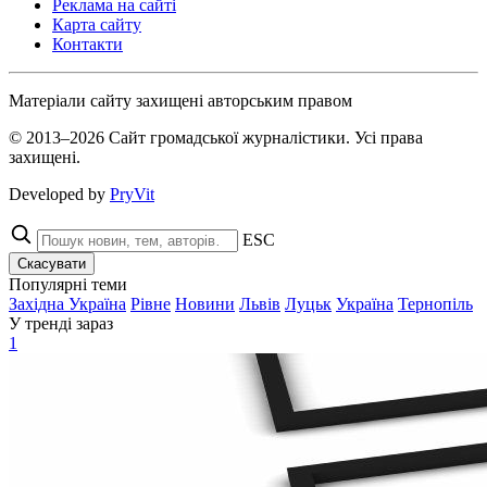
Реклама на сайті
Карта сайту
Контакти
Матеріали сайту захищені авторським правом
© 2013–2026 Сайт громадської журналістики. Усі права
захищені.
Developed by
PryVit
ESC
Скасувати
Популярні теми
Західна Україна
Рівне
Новини
Львів
Луцьк
Україна
Тернопіль
У тренді зараз
1