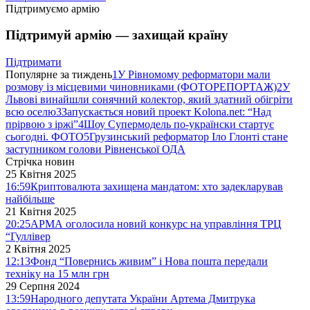
Підтримуємо армію
Підтримуй армію — захищай країну
Підтримати
Популярне за тиждень
1
У Рівномому реформатори мали
розмову із місцевими чиновниками (ФОТОРЕПОРТАЖ)
2
У
Львові винайшли сонячний колектор, який здатний обігріти
всю оселю
3
Запускається новий проект Kolona.net: “Над
прірвою з іржі”
4
Шоу Супермодель по-українски стартує
сьогодні. ФОТО
5
Грузинський реформатор Іло Глонті стане
заступником голови Рівненської ОДА
Стрічка новин
25 Квітня 2025
16:59
Криптовалюта захищена мандатом: хто задекларував
найбільше
21 Квітня 2025
20:25
АРМА оголосила новий конкурс на управління ТРЦ
“Гуллівер
2 Квітня 2025
12:13
Фонд “Повернись живим” і Нова пошта передали
техніку на 15 млн грн
29 Серпня 2024
13:59
Народного депутата України Артема Дмитрука