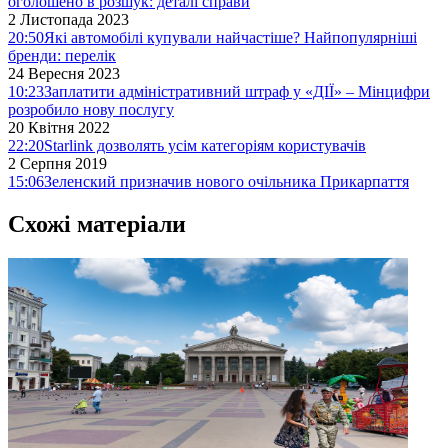
оголошено в розшук: деталі справи
2 Листопада 2023
20:50
Які автомобілі купували найчастіше? Найпопулярніші
бренди: перелік
24 Вересня 2023
10:23
Заплатити адміністративний штраф у «ДІЇ» – Мінцифри
розробило нову послугу
20 Квітня 2022
22:20
Starlink дозволять усім категоріям користувачів
2 Серпня 2019
15:06
Зеленский призначив нового очільника Прикарпаття
Схожі матеріали