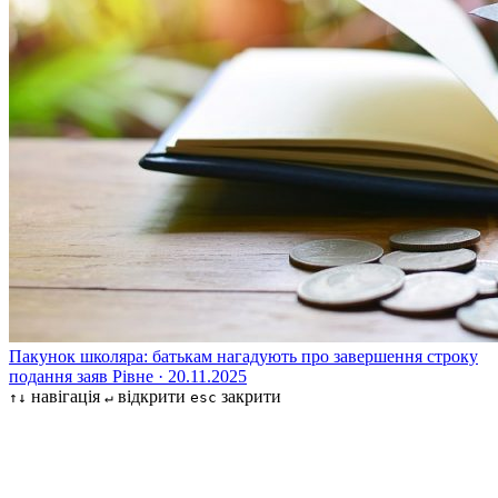
Пакунок школяра: батькам нагадують про завершення строку
подання заяв
Рівне · 20.11.2025
навігація
відкрити
закрити
↑↓
↵
esc