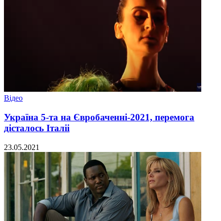
Відео
Україна 5-та на Євробаченні-2021, перемога
дісталось Італіі
23.05.2021