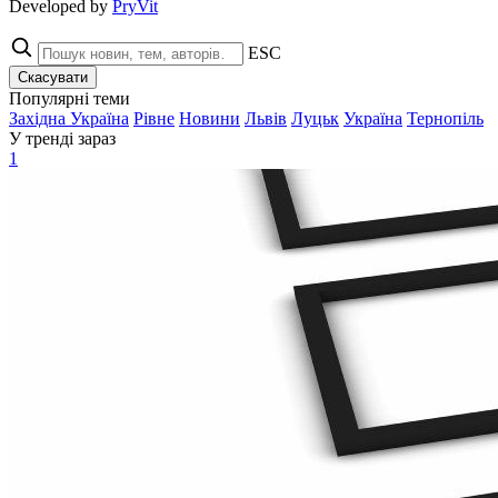
Developed by
PryVit
ESC
Скасувати
Популярні теми
Західна Україна
Рівне
Новини
Львів
Луцьк
Україна
Тернопіль
У тренді зараз
1