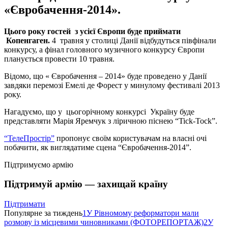
«Євробачення-2014».
Цього року гостей з усієї Європи буде приймати
Копенгаген.
4 травня у столиці Данії відбудуться півфінали
конкурсу, а фінал головного музичного конкурсу Європи
планується провести 10 травня.
Відомо, що « Євробачення – 2014» буде проведено у Данії
завдяки перемозі Емелі де Форест у минулому фестивалі 2013
року.
Нагадуємо, що у цьогорічному конкурсі Україну буде
представляти Марія Яремчук з ліричною піснею “Tick-Tock”.
“ТелеПростір”
пропонує своїм користувачам на власні очі
побачити, як виглядатиме сцена “Євробачення-2014”.
Підтримуємо армію
Підтримуй армію — захищай країну
Підтримати
Популярне за тиждень
1
У Рівномому реформатори мали
розмову із місцевими чиновниками (ФОТОРЕПОРТАЖ)
2
У