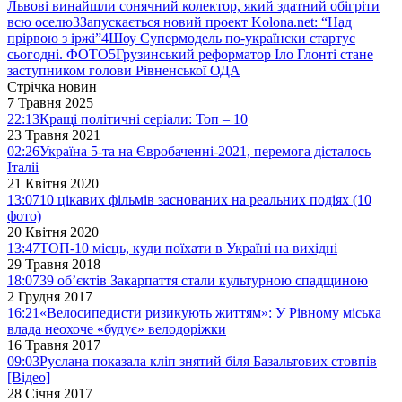
Львові винайшли сонячний колектор, який здатний обігріти
всю оселю
3
Запускається новий проект Kolona.net: “Над
прірвою з іржі”
4
Шоу Супермодель по-українски стартує
сьогодні. ФОТО
5
Грузинський реформатор Іло Глонті стане
заступником голови Рівненської ОДА
Стрічка новин
7 Травня 2025
22:13
Кращі політичні серіали: Топ – 10
23 Травня 2021
02:26
Україна 5-та на Євробаченні-2021, перемога дісталось
Італіі
21 Квітня 2020
13:07
10 цікавих фільмів заснованих на реальних подіях (10
фото)
20 Квітня 2020
13:47
ТОП-10 місць, куди поїхати в Україні на вихідні
29 Травня 2018
18:07
39 об’єктів Закарпаття стали культурною спадщиною
2 Грудня 2017
16:21
«Велосипедисти ризикують життям»: У Рівному міська
влада неохоче «будує» велодоріжки
16 Травня 2017
09:03
Руслана показала кліп знятий біля Базальтових стовпів
[Відео]
28 Січня 2017