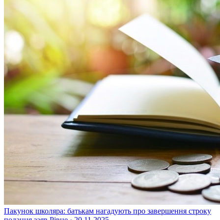
Пакунок школяра: батькам нагадують про завершення строку
подання заяв
Рівне · 20.11.2025