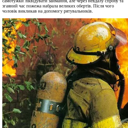
самотужки ліквідувати займання, але через невдалу спробу та
згаяний час пожежа набрала великих обертів. Після чого
чоловік викликав на допомогу рятувальників.