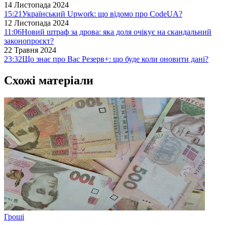
14 Листопада 2024
15:21
Український Upwork: що відомо про CodeUA?
12 Листопада 2024
11:06
Новий штраф за дрова: яка доля очікує на скандальний
законопроєкт?
22 Травня 2024
23:32
Що знає про Вас Резерв+: що буде коли оновити дані?
Схожі матеріали
Гроші