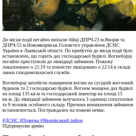
До місця події негайно виїхали бійці ДПРЧ-23 м.Яворів та
ДПРЧ-53 м.Новояворівськ Головгого управління ДСНС
України в Львівській області. По прибуттю до місця події було
встановлено, що горить дах господарської будівлі. Вогнеборці
негайно приступили до ліквідації займання. Пожежу
локалізовано о 21:19 та повністю ліквідовано о 22:14 в складі
ланки газодимозахисної служби.
Вогнеборці запобігли поширення вогню на сусідній житловий
будинок та 2 господарські будівлі. Вогнем знищено дах будівлі
на площі 135 кв.м та господарський інвентар на площі 15
кв.м. До ліквідації займання залучалось 3 одиниці спецтехніки
та 9 чоловік особового складу. Причина виникнення займання
встановлюється. Постраждалих на пожежі немає.
#ДСНС
#Пожежа
#Яворівський район
Підтримуємо армію