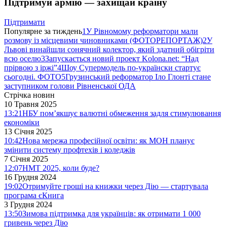
Підтримуй армію — захищай країну
Підтримати
Популярне за тиждень
1
У Рівномому реформатори мали
розмову із місцевими чиновниками (ФОТОРЕПОРТАЖ)
2
У
Львові винайшли сонячний колектор, який здатний обігріти
всю оселю
3
Запускається новий проект Kolona.net: “Над
прірвою з іржі”
4
Шоу Супермодель по-українски стартує
сьогодні. ФОТО
5
Грузинський реформатор Іло Глонті стане
заступником голови Рівненської ОДА
Стрічка новин
10 Травня 2025
13:21
НБУ пом’якшує валютні обмеження задля стимулювання
економіки
13 Січня 2025
10:42
Нова мережа професійної освіти: як МОН планує
змінити систему профтехів і коледжів
7 Січня 2025
12:07
НМТ 2025, коли буде?
16 Грудня 2024
19:02
Отримуйте гроші на книжки через Дію — стартувала
програма єКнига
3 Грудня 2024
13:50
Зимова підтримка для українців: як отримати 1 000
гривень через Дію