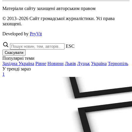
Матеріали сайту захищені авторським правом
© 2013–2026 Сайт громадської журналістики. Усі права
захищені.
Developed by
PryVit
ESC
Скасувати
Популярні теми
Західна Україна
Рівне
Новини
Львів
Луцьк
Україна
Тернопіль
У тренді зараз
1