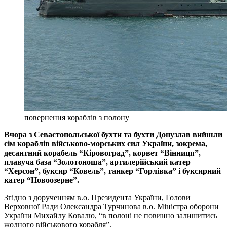
повернення кораблів з полону
Вчора з Севастопольської бухти та бухти Донузлав вийшли
сім кораблів військово-морських сил України, зокрема,
десантний корабель “Кіровоград”, корвет “Вінниця”,
плавуча база “Золотоноша”, артилерійський катер
“Херсон”, буксир “Ковель”, танкер “Горлівка” і буксирний
катер “Новоозерне”.
Згідно з дорученням в.о. Президента України, Голови
Верховної Ради Олександра Турчинова в.о. Міністра оборони
України Михайлу Ковалю, “в полоні не повинно залишитись
жодного військового корабля”.