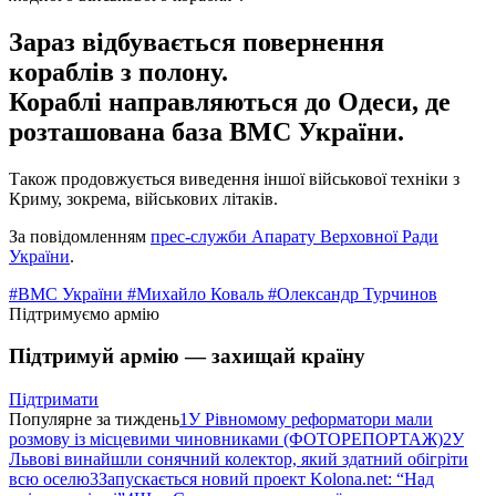
Зараз відбувається повернення
кораблів з полону.
Кораблі направляються до Одеси, де
розташована база ВМС України.
Також продовжується виведення іншої військової техніки з
Криму, зокрема, військових літаків.
За повідомленням
прес-служби Апарату Верховної Ради
України
.
#ВМС України
#Михайло Коваль
#Олександр Турчинов
Підтримуємо армію
Підтримуй армію — захищай країну
Підтримати
Популярне за тиждень
1
У Рівномому реформатори мали
розмову із місцевими чиновниками (ФОТОРЕПОРТАЖ)
2
У
Львові винайшли сонячний колектор, який здатний обігріти
всю оселю
3
Запускається новий проект Kolona.net: “Над