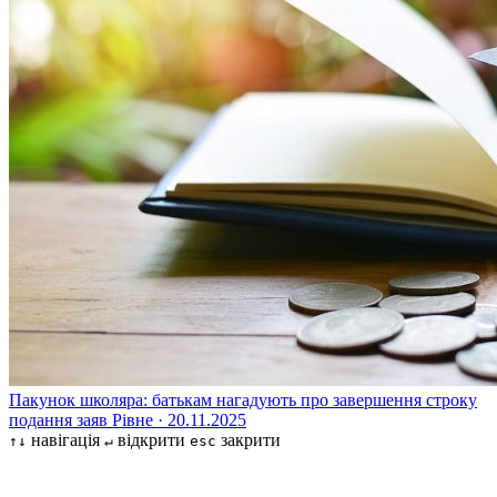
Пакунок школяра: батькам нагадують про завершення строку
подання заяв
Рівне · 20.11.2025
навігація
відкрити
закрити
↑↓
↵
esc