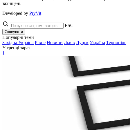
захищені.
Developed by
PryVit
ESC
Скасувати
Популярні теми
Західна Україна
Рівне
Новини
Львів
Луцьк
Україна
Тернопіль
У тренді зараз
1