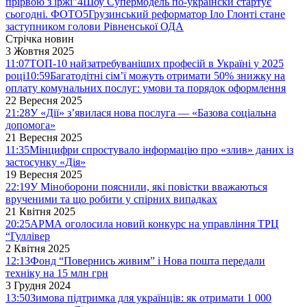
прірвою з іржі”
4
Шоу Супермодель по-українски стартує
сьогодні. ФОТО
5
Грузинський реформатор Іло Глонті стане
заступником голови Рівненської ОДА
Стрічка новин
3 Жовтня 2025
11:07
ТОП-10 найзатребуваніших професій в Україні у 2025
році
10:59
Багатодітні сім’ї можуть отримати 50% знижку на
оплату комунальних послуг: умови та порядок оформлення
22 Вересня 2025
21:28
У «Дії» з’явилася нова послуга — «Базова соціальна
допомога»
21 Вересня 2025
11:35
Мінцифри спростувало інформацію про «злив» даних із
застосунку «Дія»
19 Вересня 2025
22:19
У Міноборони пояснили, які повістки вважаються
врученими та що робити у спірних випадках
21 Квітня 2025
20:25
АРМА оголосила новий конкурс на управління ТРЦ
“Гуллівер
2 Квітня 2025
12:13
Фонд “Повернись живим” і Нова пошта передали
техніку на 15 млн грн
3 Грудня 2024
13:50
Зимова підтримка для українців: як отримати 1 000