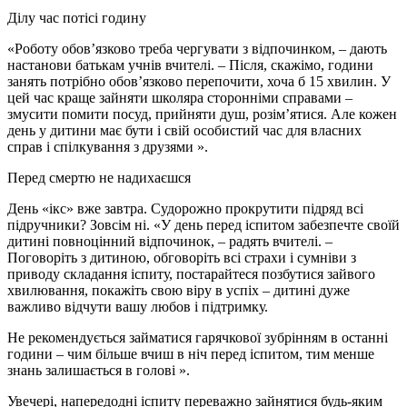
Ділу час потісі годину
«Роботу обов’язково треба чергувати з відпочинком, – дають
настанови батькам учнів вчителі. – Після, скажімо, години
занять потрібно обов’язково перепочити, хоча б 15 хвилин. У
цей час краще зайняти школяра сторонніми справами –
змусити помити посуд, прийняти душ, розім’ятися. Але кожен
день у дитини має бути і свій особистий час для власних
справ і спілкування з друзями ».
Перед смертю не надихаєшся
День «ікс» вже завтра. Судорожно прокрутити підряд всі
підручники? Зовсім ні. «У день перед іспитом забезпечте своїй
дитині повноцінний відпочинок, – радять вчителі. –
Поговоріть з дитиною, обговоріть всі страхи і сумніви з
приводу складання іспиту, постарайтеся позбутися зайвого
хвилювання, покажіть свою віру в успіх – дитині дуже
важливо відчути вашу любов і підтримку.
Не рекомендується займатися гарячкової зубрінням в останні
години – чим більше вчиш в ніч перед іспитом, тим менше
знань залишається в голові ».
Увечері, напередодні іспиту переважно зайнятися будь-яким