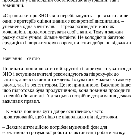
зовнішній.
«Страшилки про ЗНО явно перебільшують – це всього лише
один з критеріїв оцінки знання з конкретної дисципліни, –
упевнена одна з вчителів. – І треба розглядати його як
можливість продемонструвати свої знання. Тому я завжди
раджу своїм учням: більше читайте! Не володіючи багатою
ерудицією і широким кругозором, ви іспит добре не відважите
».
Навчання – світло
Починати розширювати свій кругозір і впритул готуватися до
ЗНО і вступним вчителі рекомендують за півроку-рік до
іспитів, а не в останній тиждень. Готуватися можна як самому
вдома, так і з репетитором. Це не принципово. Важливо інше:
щоб підготовка була продуктивною, вона повинна проходити
в певній обстановці. А для цього потрібне дотримання деяких
важливих правил.
– Кімната повинна бути добре освітленою, часто
провітрюваній, щоб ніщо не відволікало від підготовки.
– Деяким дітям дійсно потрібен музичний фон для
ефективності розумової роботи та активізації роботи мозку.