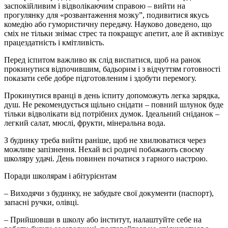
заспокійливим і відволікаючим справою – вийти на
прогулянку для «розвантаження мозку”, подивитися якусь
комедію або гумористичну передачу. Науково доведено, що
сміх не тільки знімає стрес та покращує апетит, але й активізує
працездатність і кмітливість.
Перед іспитом важливо як слід виспатися, щоб на ранок
прокинутися відпочившим, бадьорим і з відчуттям готовності
показати себе добре підготовленим і здобути перемогу.
Прокинутися вранці в день іспиту допоможуть легка зарядка,
душ. Не рекомендується щільно снідати – повний шлунок буде
тільки відволікати від потрібних думок. Ідеальний сніданок –
легкий салат, мюслі, фрукти, мінеральна вода.
З будинку треба вийти раніше, щоб не хвилюватися через
можливе запізнення. Нехай всі родичі побажають своєму
школяру удачі. День повинен початися з гарного настрою.
Поради школярам і абітурієнтам
– Виходячи з будинку, не забудьте свої документи (паспорт),
запасні ручки, олівці.
– Прийшовши в школу або інститут, налаштуйте себе на