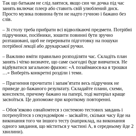
Так що батькам не слід лаятися, якщо син чи дочка під час
занять включає плеєр або ставить свій улюблений диск.
Просто музика повинна бути не надто гучною і бажано без
слів.
– Зі столу треба прибрати всі відволікаючі предмети. Потрібні
підручники, посібники, зошити повинні бути зручно
розташовані, щоб не переривати підготовку на пошуки
потрібної лекції або друкарської ручки.
– Важливо вміти правильно розподіляти час. Складіть план
занять і чітко визначте, що саме сьогодні буде вивчатися. Не
відбуватися загальною фразою: «А позаймаюся-ка я трошки
…» Виберіть конкретні розділи і теми.
– Прагнення прочитати і запам’ятати весь підручник не
приведе до бажаного результату. Складайте плани, схеми,
конспекти, причому бажано на папері, тоді матеріал краще
засвоїться. Це допоможе при короткому повторенні.
– Обов’язково ознайомтеся з системою тестових завдань і
потренуйтеся з секундоміром – засікайте, скільки часу йде на
виконання того чи іншого тесту (наприклад, на виконання
одного завдання, що міститься у частині А, в середньому йде 2
хвилини).