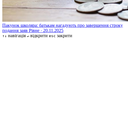
Пакунок школяра: батькам нагадують про завершення строку
подання заяв
Рівне · 20.11.2025
навігація
відкрити
закрити
↑↓
↵
esc