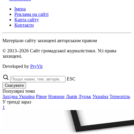
Імена
Реклама на сайті
Карта сайту
Контакти
Матеріали сайту захищені авторським правом
© 2013–2026 Сайт громадської журналістики. Усі права
захищені.
Developed by
PryVit
ESC
Скасувати
Популярні теми
Західна Україна
Рівне
Новини
Львів
Луцьк
Україна
Тернопіль
У тренді зараз
1