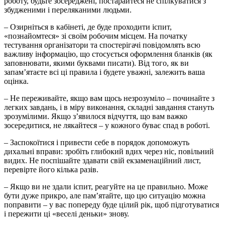
роботу, будьте зосереджені, постарайтеся не спілкуватися з
збудженими і переляканими людьми.
– Озирніться в кабінеті, де буде проходити іспит,
«познайомтеся» зі своїм робочим місцем. На початку
тестування організатори та спостерігачі повідомлять всю
важливу інформацію, що стосується оформлення бланків (як
заповнювати, якими буквами писати). Від того, як ви
запам’ятаєте всі ці правила і будете уважні, залежить ваша
оцінка.
– Не переживайте, якщо вам щось незрозуміло – починайте з
легких завдань, і в міру виконання, складні завдання стануть
зрозумілими. Якщо з’явилося відчуття, що вам важко
зосередитися, не лякайтеся – у кожного буває спад в роботі.
– Заспокоїтися і привести себе в порядок допоможуть
дихальні вправи: зробіть глибокий вдих через ніс, повільний
видих. Не поспішайте здавати свій екзаменаційний лист,
перевірте його кілька разів.
– Якщо ви не здали іспит, реагуйте на це правильно. Може
бути дуже прикро, але пам’ятайте, що цю ситуацію можна
поправити – у вас попереду буде цілий рік, щоб підготуватися
і пережити ці «веселі деньки» знову.