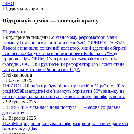
#ЗНО
Підтримуємо армію
Підтримуй армію — захищай країну
Підтримати
Популярне за тиждень
1
У Рівномому реформатори мали
розмову із місцевими чиновниками (ФОТОРЕПОРТАЖ)
2
У
Львові винайшли сонячний колектор, який здатний обігріти
всю оселю
3
Запускається новий проект Kolona.net: “Над
прірвою з іржі”
4
Шоу Супермодель по-українски стартує
сьогодні. ФОТО
5
Грузинський реформатор Іло Глонті стане
заступником голови Рівненської ОДА
Стрічка новин
3 Жовтня 2025
11:07
ТОП-10 найзатребуваніших професій в Україні у 2025
році
10:59
Багатодітні сім’ї можуть отримати 50% знижку на
оплату комунальних послуг: умови та порядок оформлення
22 Вересня 2025
21:28
У «Дії» з’явилася нова послуга — «Базова соціальна
допомога»
21 Вересня 2025
11:35
Мінцифри спростувало інформацію про «злив» даних із
застосунку «Дія»