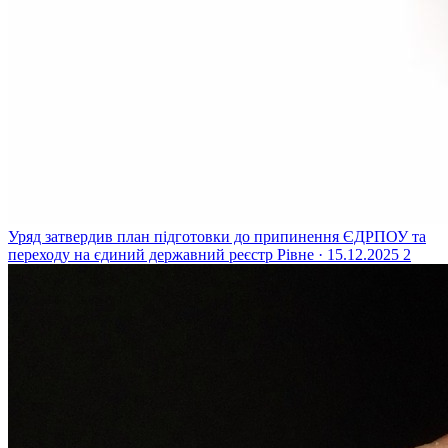
Уряд затвердив план підготовки до припинення ЄДРПОУ та
переходу на єдиний державний реєстр
Рівне · 15.12.2025
2