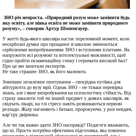
ЗНО річ непроста. «Природний розум може замінити будь
яку освіту, але ніяка освіта не може замінити природного
розуму», – говорив Артур Шопенгауер.
У житті будь-якого школяра настає переломний момент, коли
несерйозні думки про прощанні зі школою змінюються
серйозними випробуваннями ЗНО і вступними іспитами. Як
напружити всі розумові та інтелектуальні можливості, щоб
гідно пройти екзаменаційну гонку і отримати високий бал?
Про це ми запитали експертів.
Не таке страшне ЗНО, як його малюють
Зовнішнє незалежне опитування – своєрідна путівка для
абітурієнта до вузу мрії. Однак ЗНО – не тільки перевірка
знань, але і явне випробування на психологічну стійкість. Від
страху завалити той чи інший предмет у деяких школярів, як
свідчать лікарі, на тлі стресу навіть розвиваються нервові
розлади. Жаху наганяють і батьки, пророкуючи, у разі невдачі,
кар’єру двірника.
Але чи так важко здати ЗНО насправді? Педагоги вважають,
що ні. Просто потрібна ефективна підготовка, яка повинна
проходити у відповідній обстановці як внутрішній, так і