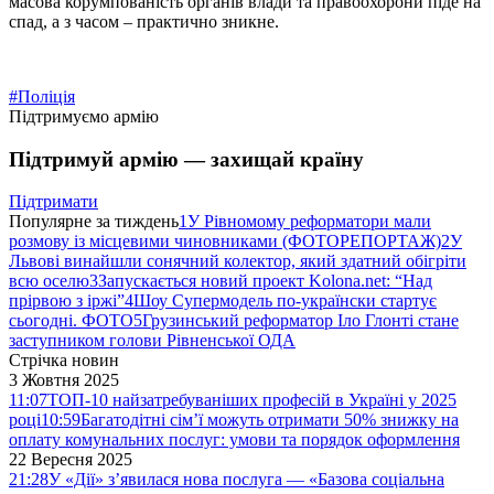
масова корумпованість органів влади та правоохорони піде на
спад, а з часом – практично зникне.
#Поліція
Підтримуємо армію
Підтримуй армію — захищай країну
Підтримати
Популярне за тиждень
1
У Рівномому реформатори мали
розмову із місцевими чиновниками (ФОТОРЕПОРТАЖ)
2
У
Львові винайшли сонячний колектор, який здатний обігріти
всю оселю
3
Запускається новий проект Kolona.net: “Над
прірвою з іржі”
4
Шоу Супермодель по-українски стартує
сьогодні. ФОТО
5
Грузинський реформатор Іло Глонті стане
заступником голови Рівненської ОДА
Стрічка новин
3 Жовтня 2025
11:07
ТОП-10 найзатребуваніших професій в Україні у 2025
році
10:59
Багатодітні сім’ї можуть отримати 50% знижку на
оплату комунальних послуг: умови та порядок оформлення
22 Вересня 2025
21:28
У «Дії» з’явилася нова послуга — «Базова соціальна