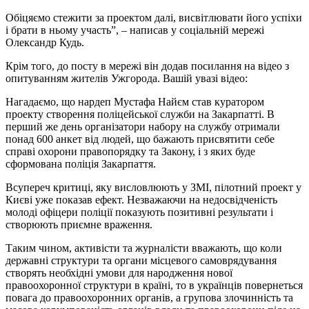
Обіцяємо стежити за проектом далі, висвітлювати його успіхи
і брати в ньому участь”, – написав у соціальній мережі
Олександр Кудь.
Крім того, до посту в мережі він додав посилання на відео з
опитуванням жителів Ужгорода. Вашій увазі відео:
Нагадаємо, що нардеп Мустафа Найєм став куратором
проекту створення поліцейської служби на Закарпатті. В
перший же день організатори набору на службу отримали
понад 600 анкет від людей, що бажають присвятити себе
справі охорони правопорядку та Закону, і з яких буде
сформована поліція Закарпаття.
Всупереч критиці, яку висловлюють у ЗМІ, пілотний проект у
Києві уже показав ефект. Незважаючи на недосвідченість
молоді офіцери поліції показують позитивні результати і
створюють приємне враження.
Таким чином, активісти та журналісти вважають, що коли
державні структури та органи місцевого самоврядування
створять необхідні умови для народження нової
правоохоронної структури в країні, то в українців повернеться
повага до правоохоронних органів, а групова злочинність та