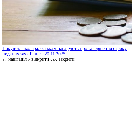
Пакунок школяра: батькам нагадують про завершення строку
подання заяв
Рівне · 20.11.2025
навігація
відкрити
закрити
↑↓
↵
esc