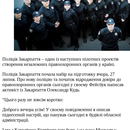
Поліція Закарпаття – один із наступних пілотних проектів
створення незалежних правоохоронних органів у країні.
Поліція Закарпаття почала набір на підготовку вчора, 27
липня. Про нову поліцію та початок відродження довіри до
правоохоронних органів сьогодні у своєму Фейсбук написав
активіст із Закарпаття Олександр Кудь.
“Цього разу не зовсім коротко:
Доброго вечора усім! У своєму повідомленні я описав
піднесений настрій, що панував сьогодні в будівлі обласної
адміністрації.
І ми з Кароліною Кудріною там були, і на пана Москаля у