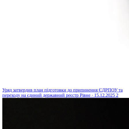
Уряд затвердив план підготовки до припинення ЄДРПОУ та
переходу на єдиний державний реєстр
Рівне · 15.12.2025
2