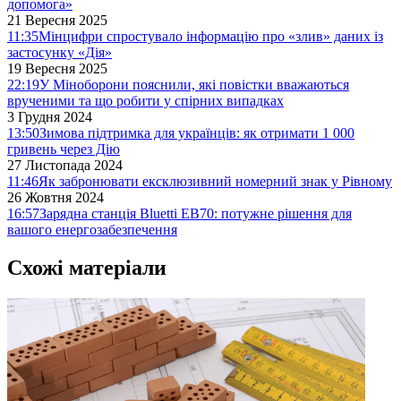
допомога»
21 Вересня 2025
11:35
Мінцифри спростувало інформацію про «злив» даних із
застосунку «Дія»
19 Вересня 2025
22:19
У Міноборони пояснили, які повістки вважаються
врученими та що робити у спірних випадках
3 Грудня 2024
13:50
Зимова підтримка для українців: як отримати 1 000
гривень через Дію
27 Листопада 2024
11:46
Як забронювати ексклюзивний номерний знак у Рівному
26 Жовтня 2024
16:57
Зарядна станція Bluetti EB70: потужне рішення для
вашого енергозабезпечення
Схожі матеріали