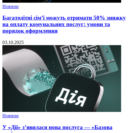
Новини
Багатодітні сім’ї можуть отримати 50% знижку
на оплату комунальних послуг: умови та
порядок оформлення
03.10.2025
Новини
У «Дії» з’явилася нова послуга — «Базова