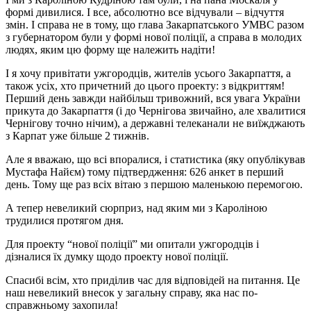
формі дивилися. І все, абсолютно все відчували – відчуття
змін. І справа не в тому, що глава Закарпатського УМВС разом
з губернатором були у формі нової поліції, а справа в молодих
людях, яким цю форму ще належить надіти!
І я хочу привітати ужгородців, жителів усього Закарпаття, а
також усіх, хто причетний до цього проекту: з відкриттям!
Перший день завжди найбільш тривожний, вся увага України
прикута до Закарпаття (і до Чернігова звичайно, але хвалитися
Чернігову точно нічим), а державні телеканали не виїжджають
з Карпат уже більше 2 тижнів.
Але я вважаю, що всі впоралися, і статистика (яку опублікував
Мустафа Найєм) тому підтвердження: 626 анкет в перший
день. Тому ще раз всіх вітаю з першою маленькою перемогою.
А тепер невеликий сюрприз, над яким ми з Кароліною
трудилися протягом дня.
Для проекту “нової поліції” ми опитали ужгородців і
дізналися їх думку щодо проекту нової поліції.
Спасибі всім, хто приділив час для відповідей на питання. Це
наш невеликий внесок у загальну справу, яка нас по-
справжньому захопила!