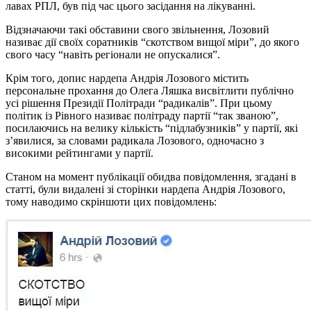
лавах РПЛ, був під час цього засідання на лікуванні.
Відзначаючи такі обставини свого звільнення, Лозовий
називає дії своїх соратників “скотством вищої міри”, до якого
свого часу “навіть регіонали не опускалися”.
Крім того, допис нардепа Андрія Лозового містить
персональне прохання до Олега Ляшка висвітлити публічно
усі рішення Президії Політради “радикалів”. При цьому
політик із Рівного називає політраду партії “так званою”,
посилаючись на велику кількість “підлабузників” у партії, які
з’явилися, за словами радикала Лозового, одночасно з
високими рейтингами у партії.
Станом на момент публікації обидва повідомлення, згадані в
статті, були видалені зі сторінки нардепа Андрія Лозового,
тому наводимо скріншоти цих повідомлень: