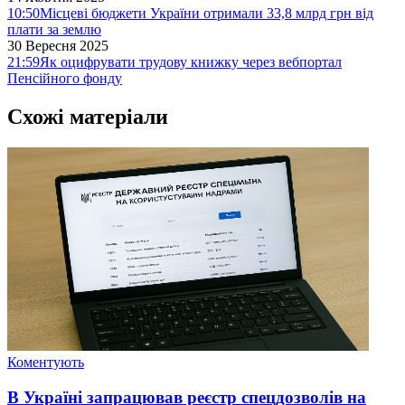
10:50
Місцеві бюджети України отримали 33,8 млрд грн від
плати за землю
30 Вересня 2025
21:59
Як оцифрувати трудову книжку через вебпортал
Пенсійного фонду
Схожі матеріали
Коментують
В Україні запрацював реєстр спецдозволів на