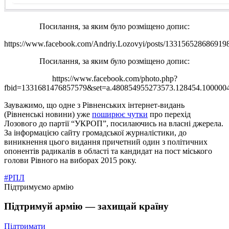
Посилання, за яким було розміщено допис:
https://www.facebook.com/Andriy.Lozovyi/posts/133156528686919
Посилання, за яким було розміщено допис:
https://www.facebook.com/photo.php?
fbid=1331681476857579&set=a.480854955273573.128454.100000
Зауважимо, що одне з Рівненських інтернет-видань
(Рівненські новини) уже
поширює чутки
про перехід
Лозового до партії “УКРОП”, посилаючись на власні джерела.
За інформацією сайту громадської журналістики, до
виникнення цього видання причетний один з політичних
опонентів радикалів в області та кандидат на пост міського
голови Рівного на виборах 2015 року.
#РПЛ
Підтримуємо армію
Підтримуй армію — захищай країну
Підтримати