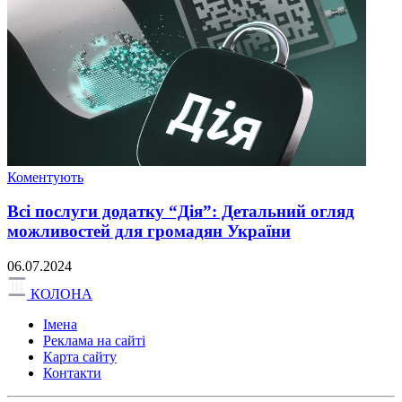
Коментують
Всі послуги додатку “Дія”: Детальний огляд
можливостей для громадян України
06.07.2024
КОЛОНА
Імена
Реклама на сайті
Карта сайту
Контакти