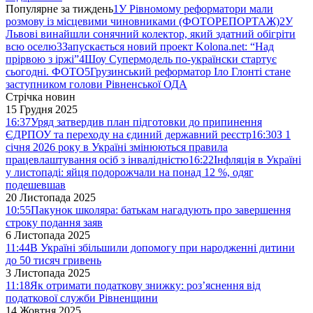
Популярне за тиждень
1
У Рівномому реформатори мали
розмову із місцевими чиновниками (ФОТОРЕПОРТАЖ)
2
У
Львові винайшли сонячний колектор, який здатний обігріти
всю оселю
3
Запускається новий проект Kolona.net: “Над
прірвою з іржі”
4
Шоу Супермодель по-українски стартує
сьогодні. ФОТО
5
Грузинський реформатор Іло Глонті стане
заступником голови Рівненської ОДА
Стрічка новин
15 Грудня 2025
16:37
Уряд затвердив план підготовки до припинення
ЄДРПОУ та переходу на єдиний державний реєстр
16:30
З 1
січня 2026 року в Україні змінюються правила
працевлаштування осіб з інвалідністю
16:22
Інфляція в Україні
у листопаді: яйця подорожчали на понад 12 %, одяг
подешевшав
20 Листопада 2025
10:55
Пакунок школяра: батькам нагадують про завершення
строку подання заяв
6 Листопада 2025
11:44
В Україні збільшили допомогу при народженні дитини
до 50 тисяч гривень
3 Листопада 2025
11:18
Як отримати податкову знижку: роз’яснення від
податкової служби Рівненщини
14 Жовтня 2025