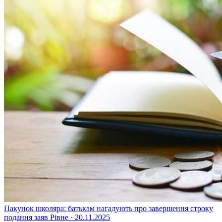
Пакунок школяра: батькам нагадують про завершення строку
подання заяв
Рівне · 20.11.2025