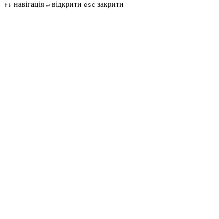
навігація
відкрити
закрити
↑↓
↵
esc