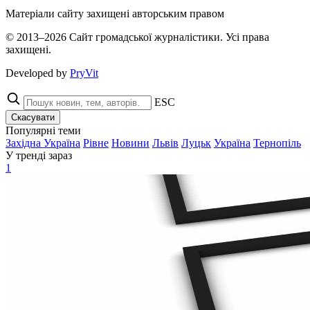
Матеріали сайту захищені авторським правом
© 2013–2026 Сайт громадської журналістики. Усі права
захищені.
Developed by
PryVit
ESC
Скасувати
Популярні теми
Західна Україна
Рівне
Новини
Львів
Луцьк
Україна
Тернопіль
У тренді зараз
1