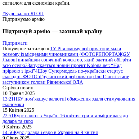
сигналом для економіки країни.
#Курс валют
#ТОП
Підтримуємо армію
Підтримуй армію — захищай країну
Підтримати
Популярне за тиждень
1
У Рівномому реформатори мали
розмову із місцевими чиновниками (ФОТОРЕПОРТАЖ)
2
У
Львові винайшли сонячний колектор, який здатний обігріти
всю оселю
3
Запускається новий проект Kolona.net: “Над
прірвою з іржі”
4
Шоу Супермодель по-українски стартує
сьогодні. ФОТО
5
Грузинський реформатор Іло Глонті стане
заступником голови Рівненської ОДА
Стрічка новин
10 Травня 2025
13:21
НБУ пом’якшує валютні обмеження задля стимулювання
економіки
15 Квітня 2025
22:51
Курс валют в Україні 16 квітня: гривня зміцнилася до
долара та євро
9 Квітня 2025
14:56
Курс долара і євро в Україні на 9 квітня
9 Січня 2025