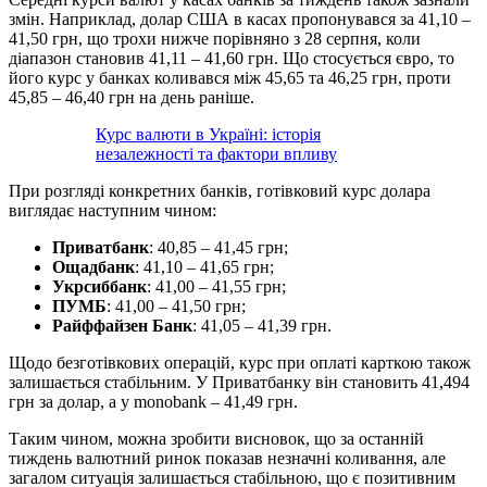
змін. Наприклад, долар США в касах пропонувався за 41,10 –
41,50 грн, що трохи нижче порівняно з 28 серпня, коли
діапазон становив 41,11 – 41,60 грн. Що стосується євро, то
його курс у банках коливався між 45,65 та 46,25 грн, проти
45,85 – 46,40 грн на день раніше.
Курс валюти в Україні: історія
незалежності та фактори впливу
При розгляді конкретних банків, готівковий курс долара
виглядає наступним чином:
Приватбанк
: 40,85 – 41,45 грн;
Ощадбанк
: 41,10 – 41,65 грн;
Укрсиббанк
: 41,00 – 41,55 грн;
ПУМБ
: 41,00 – 41,50 грн;
Райффайзен Банк
: 41,05 – 41,39 грн.
Щодо безготівкових операцій, курс при оплаті карткою також
залишається стабільним. У Приватбанку він становить 41,494
грн за долар, а у monobank – 41,49 грн.
Таким чином, можна зробити висновок, що за останній
тиждень валютний ринок показав незначні коливання, але
загалом ситуація залишається стабільною, що є позитивним