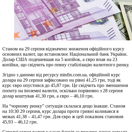
Станом на 29 серпня відзначено зниження офіційного курсу
основних валют, що встановлює Національний банк України.
Долар США подешевшав на 5 копійок, а євро впав на 23
копійки, що свідчить про певну стабілізацію валютного ринку.
Згідно з даними від ресурсу minfin.com.ua, офіційний курс
долара на 29 серпня зафіксовано на рівні 41,25 грн, тоді як
курс євро опустився до 45,87 грн. Це свідчить про зменшення
попиту на іноземні валюти, оскільки порівняно з 28 серпня
долар коштував 41,30 грн, а євро – 46,10 грн.
На “чорному ринку” ситуація склалася дещо інакше. Станом
на 10:30 29 серпня, курс долара проти гривні коливався в
межах 41,38 – 41,47 грн. Для євро ж цей показник становив
45,93 – 46,12 грн.
Середні курси валют у касах банків за тиждень також зазнали