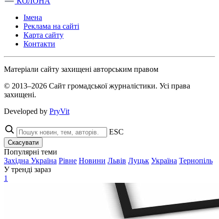
КОЛОНА
Імена
Реклама на сайті
Карта сайту
Контакти
Матеріали сайту захищені авторським правом
© 2013–2026 Сайт громадської журналістики. Усі права
захищені.
Developed by
PryVit
ESC
Скасувати
Популярні теми
Західна Україна
Рівне
Новини
Львів
Луцьк
Україна
Тернопіль
У тренді зараз
1