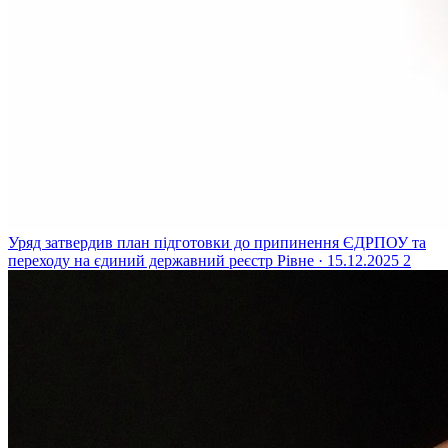
Уряд затвердив план підготовки до припинення ЄДРПОУ та
переходу на єдиний державний реєстр
Рівне · 15.12.2025
2