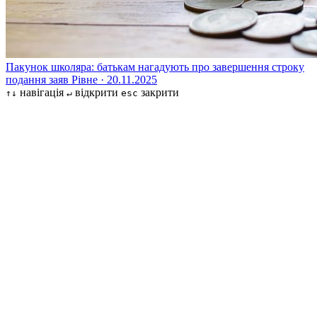
Пакунок школяра: батькам нагадують про завершення строку
подання заяв
Рівне · 20.11.2025
навігація
відкрити
закрити
↑↓
↵
esc