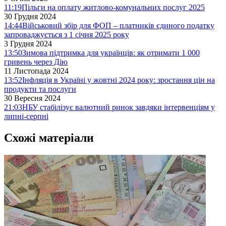
11:19
Пільги на оплату житлово-комунальних послуг 2025
30 Грудня 2024
14:44
Військовий збір для ФОП – платників єдиного податку
запроваджується з 1 січня 2025 року
3 Грудня 2024
13:50
Зимова підтримка для українців: як отримати 1 000
гривень через Дію
11 Листопада 2024
13:52
Інфляція в Україні у жовтні 2024 року: зростання цін на
продукти та послуги
30 Вересня 2024
21:03
НБУ стабілізує валютний ринок завдяки інтервенціям у
липні-серпні
Схожі матеріали