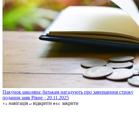
Пакунок школяра: батькам нагадують про завершення строку
подання заяв
Рівне · 20.11.2025
навігація
відкрити
закрити
↑↓
↵
esc