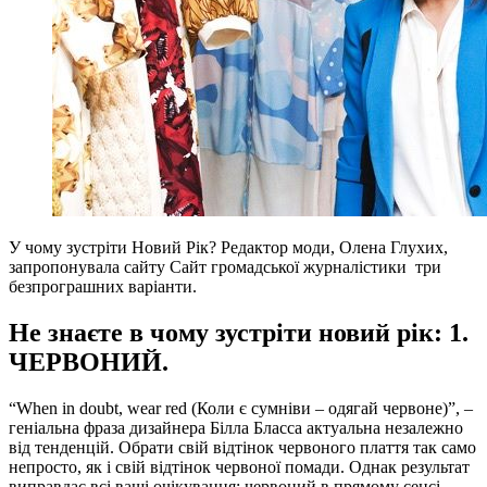
У чому зустріти Новий Рік? Редактор моди, Олена Глухих,
запропонувала сайту Сайт громадської журналістики три
безпрограшних варіанти.
Не знаєте в чому зустріти новий рік: 1.
ЧЕРВОНИЙ.
“When in doubt, wear red (Коли є сумніви – одягай червоне)”, –
геніальна фраза дизайнера Білла Бласса актуальна незалежно
від тенденцій. Обрати свій відтінок червоного плаття так само
непросто, як і свій відтінок червоної помади. Однак результат
виправдає всі ваші очікування: червоний в прямому сенсі