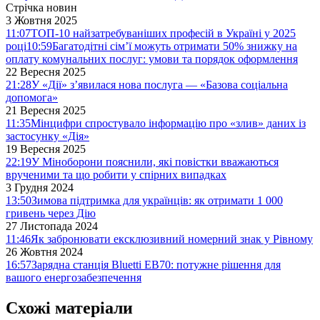
Стрічка новин
3 Жовтня 2025
11:07
ТОП-10 найзатребуваніших професій в Україні у 2025
році
10:59
Багатодітні сім’ї можуть отримати 50% знижку на
оплату комунальних послуг: умови та порядок оформлення
22 Вересня 2025
21:28
У «Дії» з’явилася нова послуга — «Базова соціальна
допомога»
21 Вересня 2025
11:35
Мінцифри спростувало інформацію про «злив» даних із
застосунку «Дія»
19 Вересня 2025
22:19
У Міноборони пояснили, які повістки вважаються
врученими та що робити у спірних випадках
3 Грудня 2024
13:50
Зимова підтримка для українців: як отримати 1 000
гривень через Дію
27 Листопада 2024
11:46
Як забронювати ексклюзивний номерний знак у Рівному
26 Жовтня 2024
16:57
Зарядна станція Bluetti EB70: потужне рішення для
вашого енергозабезпечення
Схожі матеріали