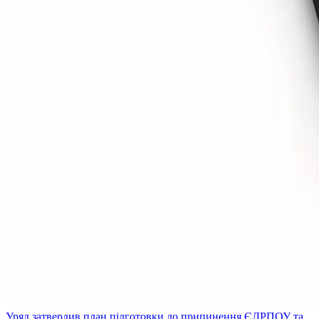
Уряд затвердив план підготовки до припинення ЄДРПОУ та