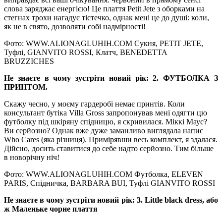
слова заряджає енергією! Це плаття Petit Jete з оборками на
стегнах трохи нагадує тістечко, однак мені це до душі: коли,
як не в свято, дозволяти собі надмірності!
Фото: WWW.ALIONAGLUHIH.COM Сукня, PETIT JETE,
Туфлі, GIANVITO ROSSI, Клатч, BENEDETTA
BRUZZICHES
Не знаєте в чому зустріти новий рік:
2. ФУТБОЛКА З
ПРИНТОМ.
Скажу чесно, у моєму гардеробі немає принтів. Коли
консультант бутіка Villa Gross запропонував мені одягти цю
футболку під шкіряну спідницю, я скривилася. Міккі Маус?
Ви серйозно? Однак вже дуже заманливо виглядала напис
Who Cares (яка різниця). Примірявши весь комплект, я здалася.
Дійсно, досить ставитися до себе надто серйозно. Тим більше
в новорічну ніч!
Фото: WWW.ALIONAGLUHIH.COM Футболка, ELEVEN
PARIS, Спідничка, BARBARA BUI, Туфлі GIANVITO ROSSI
Не знаєте в чому зустріти новий рік: 3. Little black dress, або
ж Маленьке чорне плаття