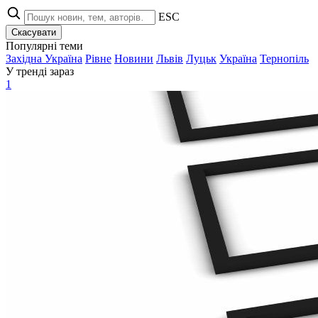
ESC
Скасувати
Популярні теми
Західна Україна
Рівне
Новини
Львів
Луцьк
Україна
Тернопіль
У тренді зараз
1