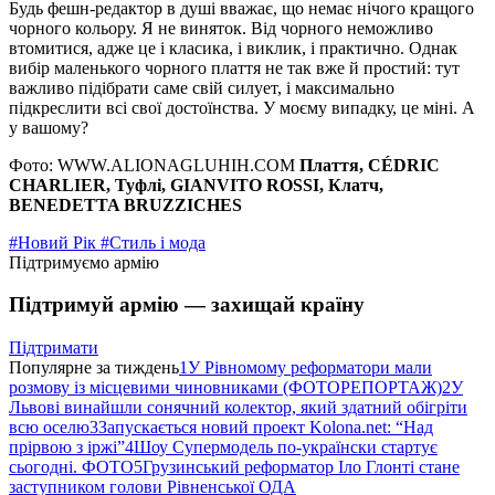
Будь фешн-редактор в душі вважає, що немає нічого кращого
чорного кольору. Я не виняток. Від чорного неможливо
втомитися, адже це і класика, і виклик, і практично. Однак
вибір маленького чорного плаття не так вже й простий: тут
важливо підібрати саме свій силует, і максимально
підкреслити всі свої достоїнства. У моєму випадку, це міні. А
у вашому?
Фото: WWW.ALIONAGLUHIH.COM
Плаття, CÉDRIC
CHARLIER, Туфлі, GIANVITO ROSSI, Клатч,
BENEDETTA BRUZZICHES
#Новий Рік
#Стиль і мода
Підтримуємо армію
Підтримуй армію — захищай країну
Підтримати
Популярне за тиждень
1
У Рівномому реформатори мали
розмову із місцевими чиновниками (ФОТОРЕПОРТАЖ)
2
У
Львові винайшли сонячний колектор, який здатний обігріти
всю оселю
3
Запускається новий проект Kolona.net: “Над
прірвою з іржі”
4
Шоу Супермодель по-українски стартує
сьогодні. ФОТО
5
Грузинський реформатор Іло Глонті стане
заступником голови Рівненської ОДА