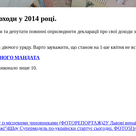
оходи у 2014 році.
и та депутати повинні оприлюднити декларації про свої доходи з
 діючого уряду. Варто зауважити, що станом на 1-ше квітня не вс
ДНОГО МАНДАТА
виконало лише 10.
ву із місцевими чиновниками (ФОТОРЕПОРТАЖ)
2
У Львові вина
ржі”
4
Шоу Супермодель по-українски стартує сьогодні. ФОТО
5
Гр