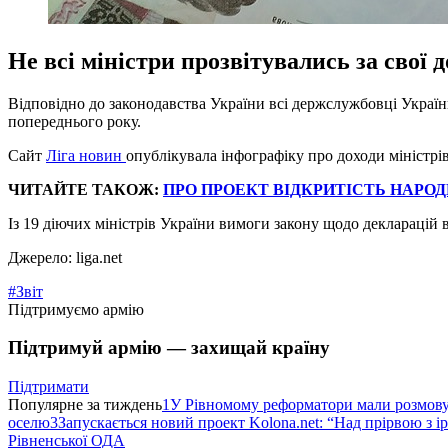
Не всі міністри прозвітувались за свої д
Відповідно до законодавства України всі держслужбовці Україн
попереднього року.
Сайт
Ліга новин
опублікувала інфографіку про доходи міністрів
ЧИТАЙТЕ ТАКОЖ:
ПРО ПРОЕКТ ВІДКРИТІСТЬ НАРО
Із 19 діючих міністрів України вимоги закону щодо декларацій 
Джерело: liga.net
#Звіт
Підтримуємо армію
Підтримуй армію — захищай країну
Підтримати
Популярне за тиждень
1
У Рівномому реформатори мали розмо
оселю
3
Запускається новий проект Kolona.net: “Над прірвою з і
Рівненської ОДА