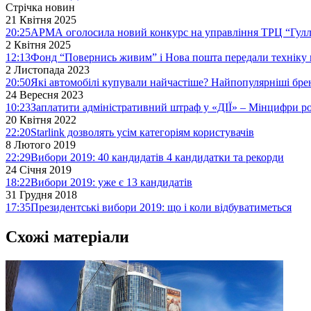
Стрічка новин
21 Квітня 2025
20:25
АРМА оголосила новий конкурс на управління ТРЦ “Гулл
2 Квітня 2025
12:13
Фонд “Повернись живим” і Нова пошта передали техніку 
2 Листопада 2023
20:50
Які автомобілі купували найчастіше? Найпопулярніші бре
24 Вересня 2023
10:23
Заплатити адміністративний штраф у «ДІЇ» – Мінцифри р
20 Квітня 2022
22:20
Starlink дозволять усім категоріям користувачів
8 Лютого 2019
22:29
Вибори 2019: 40 кандидатів 4 кандидатки та рекорди
24 Січня 2019
18:22
Вибори 2019: уже є 13 кандидатів
31 Грудня 2018
17:35
Президентські вибори 2019: що і коли відбуватиметься
Схожі матеріали