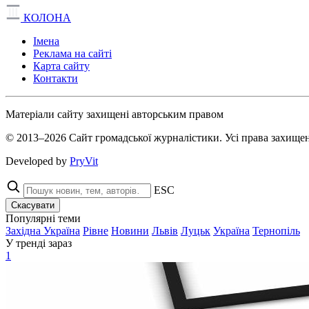
КОЛОНА
Імена
Реклама на сайті
Карта сайту
Контакти
Матеріали сайту захищені авторським правом
© 2013–2026 Сайт громадської журналістики. Усі права захищен
Developed by
PryVit
ESC
Скасувати
Популярні теми
Західна Україна
Рівне
Новини
Львів
Луцьк
Україна
Тернопіль
У тренді зараз
1