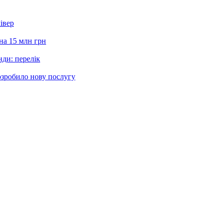
івер
на 15 млн грн
нди: перелік
озробило нову послугу