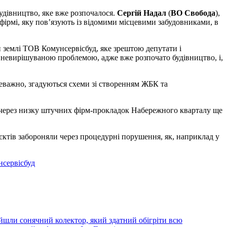
 будівництво, яке вже розпочалося.
Сергій Надал
(
ВО Свобода
),
фірмі, яку пов’язують із відомими місцевими забудовниками, в
 землі ТОВ Комунсервісбуд, яке зрештою депутати і
 невирішуваною проблемою, адже вже розпочато будівництво, і,
реважно, згадуються схеми зі створенням ЖБК та
 через низку штучних фірм-прокладок Набережного кварталу ще
’єктів забороняли через процедурні порушення, як, наприклад у
сервісбуд
йшли сонячний колектор, який здатний обігріти всю