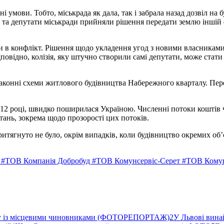
і умови. Тобто, міськрада як дала, так і забрала назад дозвіл на
, та депутати міськради прийняли рішення передати землю іншій 
 в конфлікт. Рішення щодо укладення угод з новими власниками
овідно, колізія, яку штучно створили самі депутати, може стати
езаконні схеми житлового будівництва Набережного кварталу. Пе
012 році, швидко поширилася Україною. Численні потоки коштів
ань, зокрема щодо прозорості цих потоків.
 притягнуто не було, окрім випадків, коли будівництво окремих об
л
#ТОВ Компанія Добробуд
#ТОВ Комунсервіс-Серет
#ТОВ Комун
ву із місцевими чиновниками (ФОТОРЕПОРТАЖ)
2
У Львові вина