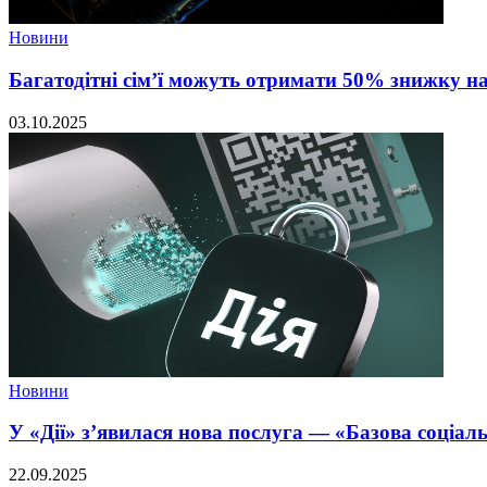
Новини
Багатодітні сім’ї можуть отримати 50% знижку н
03.10.2025
Новини
У «Дії» з’явилася нова послуга — «Базова соціал
22.09.2025