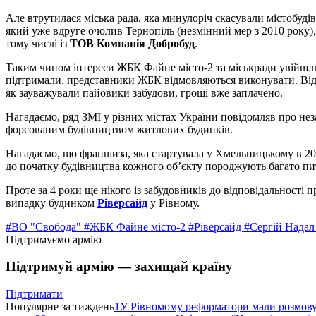
Але втрутилася міська рада, яка минулоріч скасували містобудівн
який уже вдруге очолив Тернопіль (незмінний мер з 2010 року)
тому числі із
ТОВ Компанія Добробуд
.
Таким чином інтереси ЖБК Файне місто-2 та міськради увійшли
підтримали, представники ЖБК відмовляються виконувати. Відп
як зауважували пайовики забудови, гроші вже заплачено.
Нагадаємо, ряд ЗМІ у різних містах України повідомляв про н
форсованим будівництвом житлових будинків.
Нагадаємо, що франшиза, яка стартувала у Хмельницькому в 2
до початку будівництва кожного об’єкту породжують багато пит
Проте за 4 роки ще нікого із забудовників до відповідальності
випадку будинком
Ріверсайд
у Рівному.
#ВО "Свобода"
#ЖБК Файне місто-2
#Ріверсайд
#Сергій Нада
Підтримуємо армію
Підтримуй армію — захищай країну
Підтримати
Популярне за тиждень
1
У Рівномому реформатори мали розмо