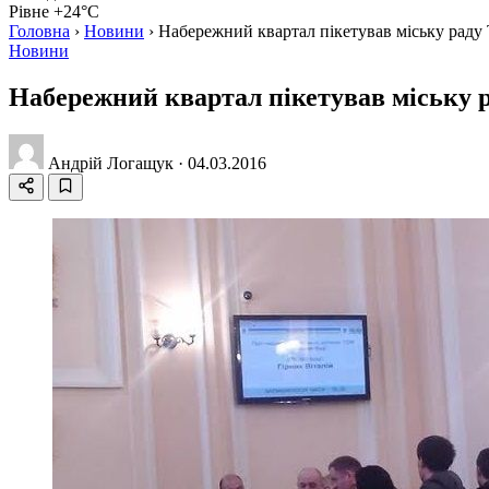
Рівне +24°C
Головна
›
Новини
›
Набережний квартал пікетував міську раду
Новини
Набережний квартал пікетував міську 
Андрій Логащук
·
04.03.2016