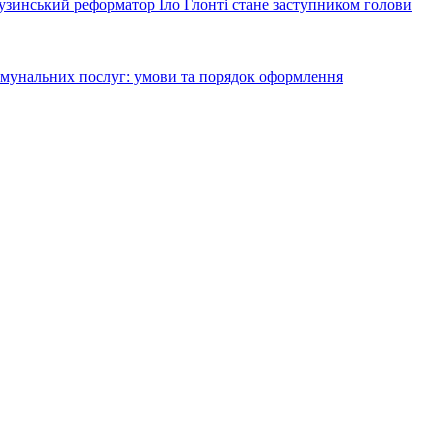
узинський реформатор Іло Глонті стане заступником голови
комунальних послуг: умови та порядок оформлення