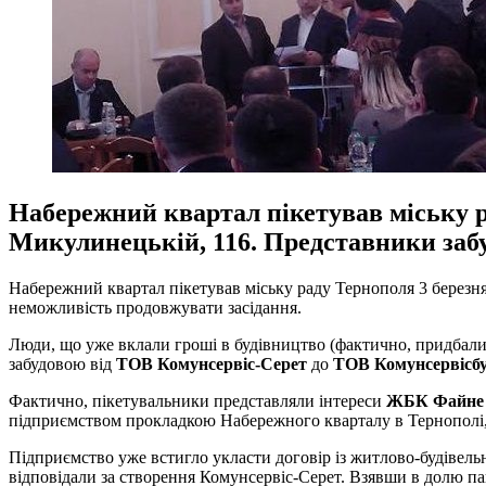
Набережний квартал пікетував міську р
Микулинецькій, 116. Представники заб
Набережний квартал пікетував міську раду Тернополя 3 березня
неможливість продовжувати засідання.
Люди, що уже вклали гроші в будівництво (фактично, придбали
забудовою від
ТОВ Комунсервіс-Серет
до
ТОВ Комунсервісб
Фактично, пікетувальники представляли інтереси
ЖБК Файне 
підприємством прокладкою Набережного кварталу в Тернополі, 
Підприємство уже встигло укласти договір із житлово-будівель
відповідали за створення Комунсервіс-Серет. Взявши в долю па