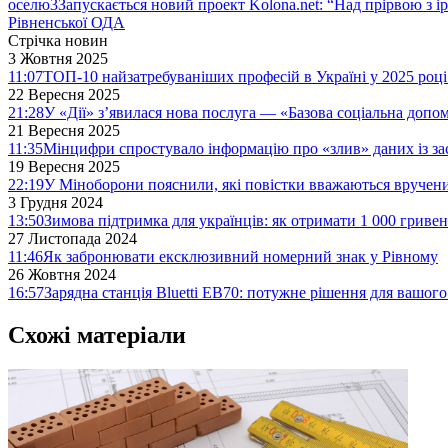
оселю
3
Запускається новий проект Kolona.net: “Над прірвою з і
Рівненської ОДА
Стрічка новин
3 Жовтня 2025
11:07
ТОП-10 найзатребуваніших професій в Україні у 2025 році
22 Вересня 2025
21:28
У «Дії» з’явилася нова послуга — «Базова соціальна допо
21 Вересня 2025
11:35
Мінцифри спростувало інформацію про «злив» даних із за
19 Вересня 2025
22:19
У Міноборони пояснили, які повістки вважаються вручен
3 Грудня 2024
13:50
Зимова підтримка для українців: як отримати 1 000 гривен
27 Листопада 2024
11:46
Як забронювати ексклюзивний номерний знак у Рівному
26 Жовтня 2024
16:57
Зарядна станція Bluetti EB70: потужне рішення для вашог
Схожі матеріали