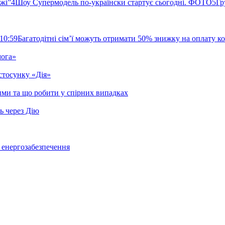
ржі”
4
Шоу Супермодель по-українски стартує сьогодні. ФОТО
5
Гр
10:59
Багатодітні сім’ї можуть отримати 50% знижку на оплату 
мога»
стосунку «Дія»
ими та що робити у спірних випадках
ь через Дію
о енергозабезпечення