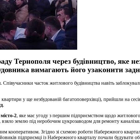
аду Тернополя через будівництво, яке не
удовника вимагають його узаконити задн
. Співучасники часток житлового будівництва навіть заблокували
 квартири у ще незбудованій багатоповерхівці), прийшли на сес
уд
.
місто-2
, яке має угоду з першим підприємством щодо житлового
взяло землю під неробочим цукрозаводом для ремонту каналізац
ним кооперативом. Згідно зі схемою роботи Набережного кварталу
йовиків підприємці із Набережного кварталу почали будувати об’