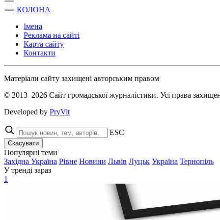
КОЛОНА
Імена
Реклама на сайті
Карта сайту
Контакти
Матеріали сайту захищені авторським правом
© 2013–2026 Сайт громадської журналістики. Усі права захищен
Developed by
PryVit
ESC
Скасувати
Популярні теми
Західна Україна
Рівне
Новини
Львів
Луцьк
Україна
Тернопіль
У тренді зараз
1