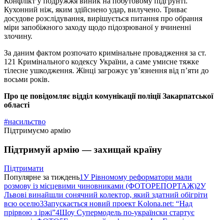
Конфлікт у подружжя виник на побутовому підгрунті.
Кухонний ніж, яким здійснено удар, вилучено. Триває
досудове розслідування, вирішується питання про обрання
міри запобіжного заходу щодо підозрюваної у вчиненні
злочину.
За даним фактом розпочато кримінальне провадження за ст.
121 Кримінального кодексу України, а саме умисне тяжке
тілесне ушкодження. Жінці загрожує ув’язнення від п’яти до
восьми років.
Про це повідомляє відділ комунікації
поліції Закарпатської
області
#насильство
Підтримуємо армію
Підтримуй армію — захищай країну
Підтримати
Популярне за тиждень
1
У Рівномому реформатори мали
розмову із місцевими чиновниками (ФОТОРЕПОРТАЖ)
2
У
Львові винайшли сонячний колектор, який здатний обігріти
всю оселю
3
Запускається новий проект Kolona.net: “Над
прірвою з іржі”
4
Шоу Супермодель по-українски стартує