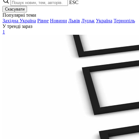
ESC
Скасувати
Популярні теми
Західна Україна
Рівне
Новини
Львів
Луцьк
Україна
Тернопіль
У тренді зараз
1