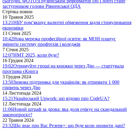
сьогодні. ФОТО
5
Грузинський реформатор Іло Глонті стане
заступником голови Рівненської ОДА
Стрічка новин
10 Травня 2025
13:21
НБУ пом’якшує валютні обмеження задля стимулювання
економіки
13 Січня 2025
10:42
Нова мережа професійної освіти: як МОН планує
змінити систему профтехів і коледжів
7 Січня 2025
12:07
НМТ 2025, коли буде?
16 Грудня 2024
19:02
Отримуйте гроші на книжки через Дію — стартувала
програма єКнига
3 Грудня 2024
13:50
Зимова підтримка для українців: як отримати 1 000
гривень через Дію
14 Листопада 2024
15:21
Український Upwork: що відомо про CodeUA?
12 Листопада 2024
11:06
Новий штраф за дрова: яка доля очікує на скандальний
законопроєкт?
22 Травня 2024
23:32
Що знає про Вас Резерв+: що буде коли оновити дані?