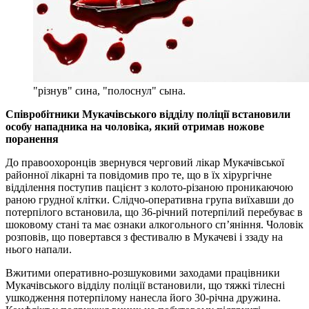
"різнув" сина, "полоснул" сына.
Співробітники Мукачівського відділу поліції встановили
особу нападника на чоловіка, який отримав ножове
поранення
До правоохоронців звернувся черговий лікар Мукачівської
районної лікарні та повідомив про те, що в їх хірургічне
відділення поступив пацієнт з колото-різаною проникаючою
раною грудної клітки. Слідчо-оперативна група виїхавши до
потерпілого встановила, що 36-річний потерпілий перебуває в
шоковому стані та має ознаки алкогольного сп’яніння. Чоловік
розповів, що повертався з фестивалю в Мукачеві і ззаду на
нього напали.
Вжитими оперативно-розшуковими заходами працівники
Мукачівського відділу поліції встановили, що тяжкі тілесні
ушкодження потерпілому нанесла його 30-річна дружина.