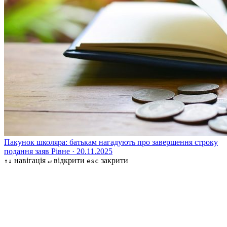
Пакунок школяра: батькам нагадують про завершення строку
подання заяв
Рівне · 20.11.2025
навігація
відкрити
закрити
↑↓
↵
esc