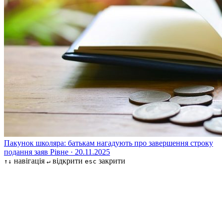
Пакунок школяра: батькам нагадують про завершення строку
подання заяв
Рівне · 20.11.2025
навігація
відкрити
закрити
↑↓
↵
esc