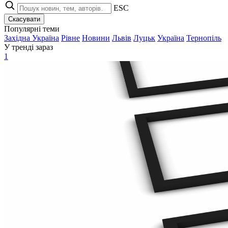
ESC
Скасувати
Популярні теми
Західна Україна
Рівне
Новини
Львів
Луцьк
Україна
Тернопіль
У тренді зараз
1