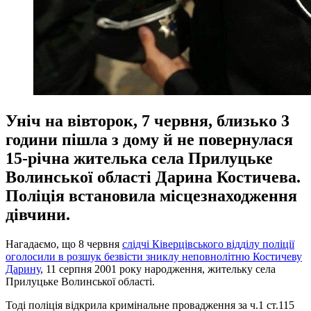
Уніч на вівторок, 7 червня, близько 3
години пішла з дому й не повернулася
15-річна жителька села Прилуцьке
Волинської області Дарина Костичева.
Поліція встановила місцезнаходження
дівчини.
Нагадаємо, що 8 червня
слідчі Ківерцівського відділу поліції
оголосили в розшук безвісти зниклу неповнолітню Костичеву
Дарину
, 11 серпня 2001 року народження, жительку села
Прилуцьке Волинської області.
Тоді поліція відкрила кримінальне провадження за ч.1 ст.115