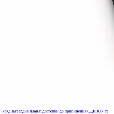
Уряд затвердив план підготовки до припинення ЄДРПОУ та