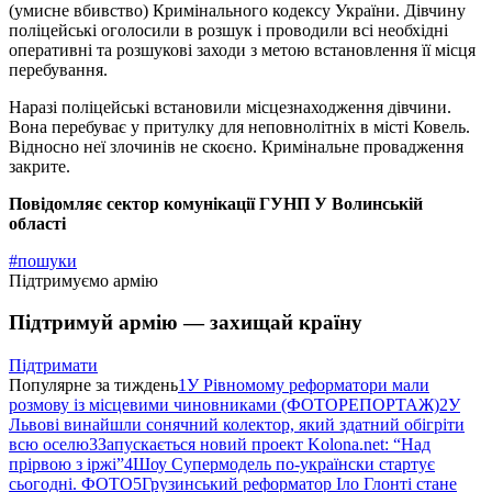
(умисне вбивство) Кримінального кодексу України. Дівчину
поліцейські оголосили в розшук і проводили всі необхідні
оперативні та розшукові заходи з метою встановлення її місця
перебування.
Наразі поліцейські встановили місцезнаходження дівчини.
Вона перебуває у притулку для неповнолітніх в місті Ковель.
Відносно неї злочинів не скоєно. Кримінальне провадження
закрите.
Повідомляє сектор комунікації ГУНП
У Волинській
області
#пошуки
Підтримуємо армію
Підтримуй армію — захищай країну
Підтримати
Популярне за тиждень
1
У Рівномому реформатори мали
розмову із місцевими чиновниками (ФОТОРЕПОРТАЖ)
2
У
Львові винайшли сонячний колектор, який здатний обігріти
всю оселю
3
Запускається новий проект Kolona.net: “Над
прірвою з іржі”
4
Шоу Супермодель по-українски стартує
сьогодні. ФОТО
5
Грузинський реформатор Іло Глонті стане