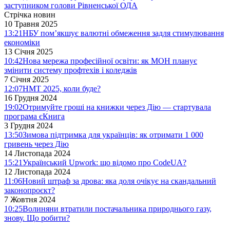
заступником голови Рівненської ОДА
Стрічка новин
10 Травня 2025
13:21
НБУ пом’якшує валютні обмеження задля стимулювання
економіки
13 Січня 2025
10:42
Нова мережа професійної освіти: як МОН планує
змінити систему профтехів і коледжів
7 Січня 2025
12:07
НМТ 2025, коли буде?
16 Грудня 2024
19:02
Отримуйте гроші на книжки через Дію — стартувала
програма єКнига
3 Грудня 2024
13:50
Зимова підтримка для українців: як отримати 1 000
гривень через Дію
14 Листопада 2024
15:21
Український Upwork: що відомо про CodeUA?
12 Листопада 2024
11:06
Новий штраф за дрова: яка доля очікує на скандальний
законопроєкт?
7 Жовтня 2024
10:25
Волиняни втратили постачальника природнього газу,
знову. Що робити?