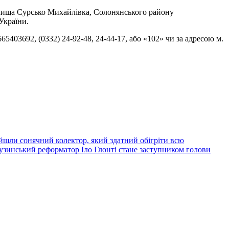
елища Сурсько Михайлівка, Солонянського району
України.
403692, (0332) 24-92-48, 24-44-17, або «102» чи за адресою м.
йшли сонячний колектор, який здатний обігріти всю
узинський реформатор Іло Глонті стане заступником голови