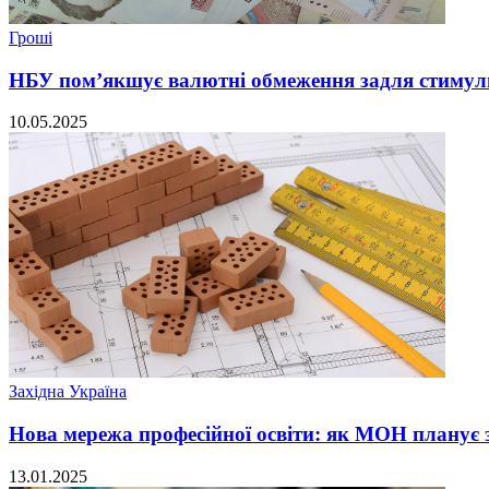
Гроші
НБУ пом’якшує валютні обмеження задля стимул
10.05.2025
Західна Україна
Нова мережа професійної освіти: як МОН планує з
13.01.2025