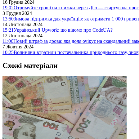
16 Грудня 2024
19:02
Отримуйте гроші на книжки через Дію — стартувала про
3 Грудня 2024
13:50
Зимова підтримка для українців: як отримати 1 000 гривен
14 Листопада 2024
15:21
Український Upwork: що відомо про CodeUA?
12 Листопада 2024
11:06
Новий штраф за дрова: яка доля очікує на скандальний за
7 Жовтня 2024
10:25
Волиняни втратили постачальника природнього газу, знов
Схожі матеріали