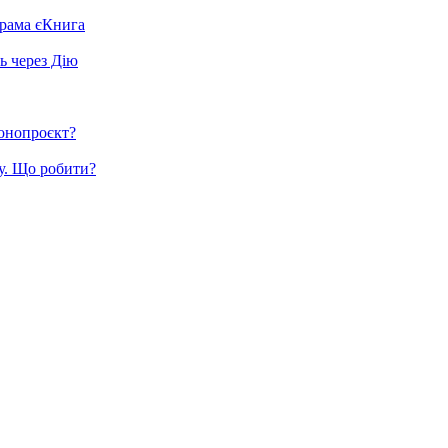
грама єКнига
ь через Дію
конопроєкт?
у. Що робити?