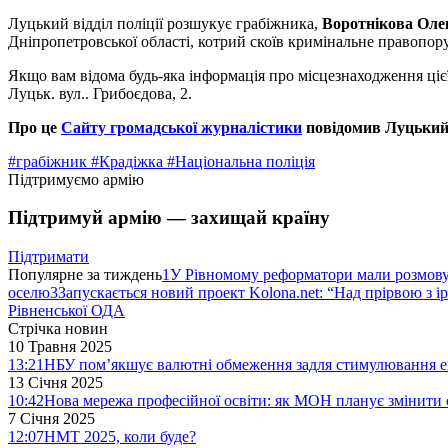
Луцький відділ поліції розшукує грабіжника,
Воротнікова Оле
Дніпропетровської області, котрий скоїв кримінальне правопору
Якщо вам відома будь-яка інформація про місцезнаходження цієї
Луцьк. вул.. Грибоєдова, 2.
Про це
Сайту громадської журналістики
повідомив Луцьки
#грабіжник
#Крадіжка
#Національна поліція
Підтримуємо армію
Підтримуй армію — захищай країну
Підтримати
Популярне за тиждень
1
У Рівномому реформатори мали розмо
оселю
3
Запускається новий проект Kolona.net: “Над прірвою з і
Рівненської ОДА
Стрічка новин
10 Травня 2025
13:21
НБУ пом’якшує валютні обмеження задля стимулювання е
13 Січня 2025
10:42
Нова мережа професійної освіти: як МОН планує змінити 
7 Січня 2025
12:07
НМТ 2025, коли буде?