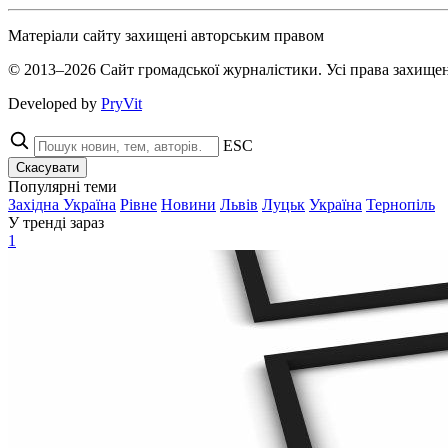
Матеріали сайту захищені авторським правом
© 2013–2026 Сайт громадської журналістики. Усі права захищен
Developed by
PryVit
ESC
Скасувати
Популярні теми
Західна Україна
Рівне
Новини
Львів
Луцьк
Україна
Тернопіль
У тренді зараз
1