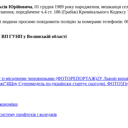
ксія Юрійовича
, 01 грудня 1989 року народження, мешканця с
шення, передбачене ч.4 ст. 186 (Грабіж) Кримінального Кодексу 
 людини просимо повідомити поліцію за номерами телефонів: 0665
й ВП ГУНП
у Волинській області
ву із місцевими чиновниками (ФОТОРЕПОРТАЖ)
2
У Львові вина
ржі”
4
Шоу Супермодель по-українски стартує сьогодні. ФОТО
5
Гр
кономіки
систему профтехів і коледжів