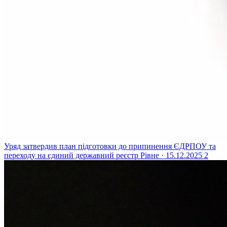
Уряд затвердив план підготовки до припинення ЄДРПОУ та
переходу на єдиний державний реєстр
Рівне · 15.12.2025
2