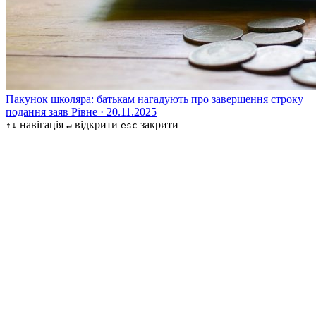
Пакунок школяра: батькам нагадують про завершення строку
подання заяв
Рівне · 20.11.2025
навігація
відкрити
закрити
↑↓
↵
esc