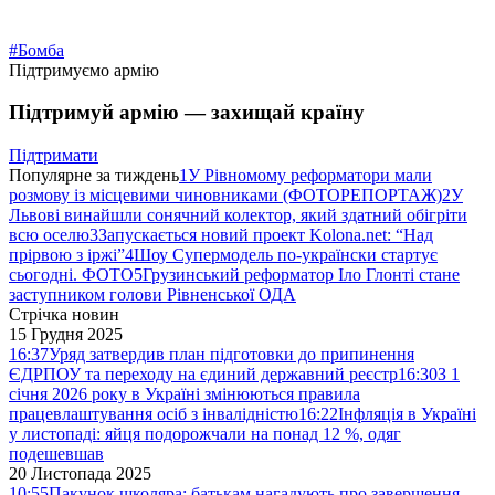
#Бомба
Підтримуємо армію
Підтримуй армію — захищай країну
Підтримати
Популярне за тиждень
1
У Рівномому реформатори мали
розмову із місцевими чиновниками (ФОТОРЕПОРТАЖ)
2
У
Львові винайшли сонячний колектор, який здатний обігріти
всю оселю
3
Запускається новий проект Kolona.net: “Над
прірвою з іржі”
4
Шоу Супермодель по-українски стартує
сьогодні. ФОТО
5
Грузинський реформатор Іло Глонті стане
заступником голови Рівненської ОДА
Стрічка новин
15 Грудня 2025
16:37
Уряд затвердив план підготовки до припинення
ЄДРПОУ та переходу на єдиний державний реєстр
16:30
З 1
січня 2026 року в Україні змінюються правила
працевлаштування осіб з інвалідністю
16:22
Інфляція в Україні
у листопаді: яйця подорожчали на понад 12 %, одяг
подешевшав
20 Листопада 2025
10:55
Пакунок школяра: батькам нагадують про завершення