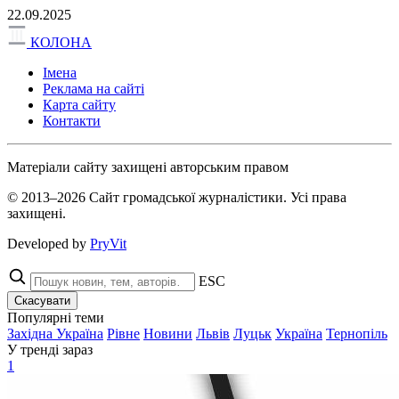
22.09.2025
КОЛОНА
Імена
Реклама на сайті
Карта сайту
Контакти
Матеріали сайту захищені авторським правом
© 2013–2026 Сайт громадської журналістики. Усі права
захищені.
Developed by
PryVit
ESC
Скасувати
Популярні теми
Західна Україна
Рівне
Новини
Львів
Луцьк
Україна
Тернопіль
У тренді зараз
1