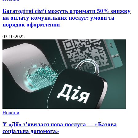
Багатодітні сім’ї можуть отримати 50% знижку
на оплату комунальних послуг: умови та
порядок оформлення
03.10.2025
Новини
У «Дії» з’явилася нова послуга — «Базова
соціальна допомога»