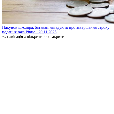
Пакунок школяра: батькам нагадують про завершення строку
подання заяв
Рівне · 20.11.2025
навігація
відкрити
закрити
↑↓
↵
esc