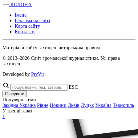
КОЛОНА
Імена
Реклама на сайті
Карта сайту
Контакти
Матеріали сайту захищені авторським правом
© 2013–2026 Сайт громадської журналістики. Усі права
захищені.
Developed by
PryVit
ESC
Скасувати
Популярні теми
Західна Україна
Рівне
Новини
Львів
Луцьк
Україна
Тернопіль
У тренді зараз
1