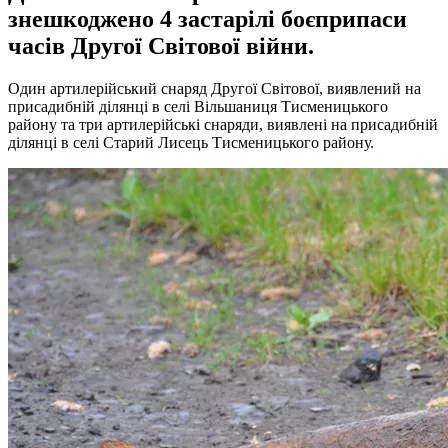
знешкоджено 4 застарілі боєприпаси
часів Другої Світової війни.
Один артилерійський снаряд Другої Світової, виявлений на
присадибній ділянці в селі Вільшаниця Тисменицького
району та три артилерійські снаряди, виявлені на присадибній
ділянці в селі Старий Лисець Тисменицького району.