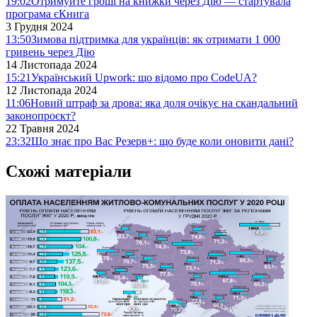
19:02
Отримуйте гроші на книжки через Дію — стартувала
програма єКнига
3 Грудня 2024
13:50
Зимова підтримка для українців: як отримати 1 000
гривень через Дію
14 Листопада 2024
15:21
Український Upwork: що відомо про CodeUA?
12 Листопада 2024
11:06
Новий штраф за дрова: яка доля очікує на скандальний
законопроєкт?
22 Травня 2024
23:32
Що знає про Вас Резерв+: що буде коли оновити дані?
Схожі матеріали