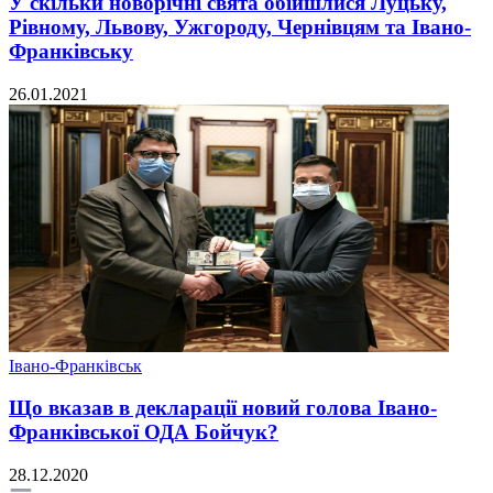
У скільки новорічні свята обійшлися Луцьку,
Рівному, Львову, Ужгороду, Чернівцям та Івано-
Франківську
26.01.2021
Івано-Франківськ
Що вказав в декларації новий голова Івано-
Франківської ОДА Бойчук?
28.12.2020