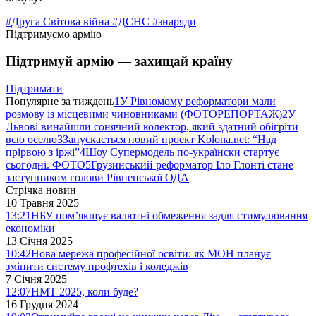
#Друга Світова війна
#ДСНС
#знаряди
Підтримуємо армію
Підтримуй армію — захищай країну
Підтримати
Популярне за тиждень
1
У Рівномому реформатори мали
розмову із місцевими чиновниками (ФОТОРЕПОРТАЖ)
2
У
Львові винайшли сонячний колектор, який здатний обігріти
всю оселю
3
Запускається новий проект Kolona.net: “Над
прірвою з іржі”
4
Шоу Супермодель по-українски стартує
сьогодні. ФОТО
5
Грузинський реформатор Іло Глонті стане
заступником голови Рівненської ОДА
Стрічка новин
10 Травня 2025
13:21
НБУ пом’якшує валютні обмеження задля стимулювання
економіки
13 Січня 2025
10:42
Нова мережа професійної освіти: як МОН планує
змінити систему профтехів і коледжів
7 Січня 2025
12:07
НМТ 2025, коли буде?
16 Грудня 2024