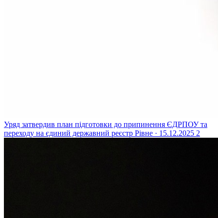
Уряд затвердив план підготовки до припинення ЄДРПОУ та
переходу на єдиний державний реєстр
Рівне · 15.12.2025
2