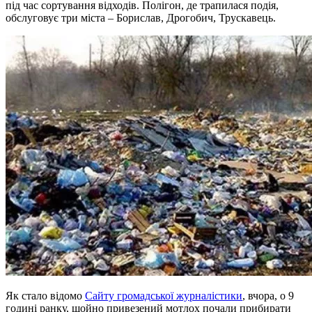
під час сортування відходів. Полігон, де трапилася подія,
обслуговує три міста – Борислав, Дрогобич, Трускавець.
Як стало відомо
Сайту громадської журналістики
, вчора, о 9
годині ранку, щойно привезений мотлох почали прибирати