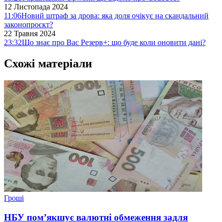
12 Листопада 2024
11:06
Новий штраф за дрова: яка доля очікує на скандальний
законопроєкт?
22 Травня 2024
23:32
Що знає про Вас Резерв+: що буде коли оновити дані?
Схожі матеріали
Гроші
НБУ пом’якшує валютні обмеження задля