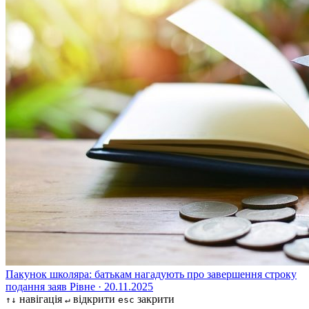
Пакунок школяра: батькам нагадують про завершення строку
подання заяв
Рівне · 20.11.2025
навігація
відкрити
закрити
↑↓
↵
esc