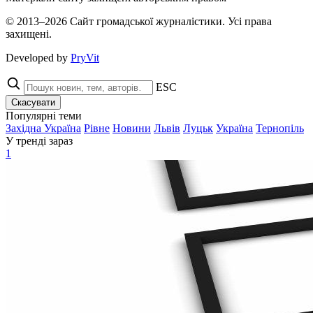
© 2013–2026 Сайт громадської журналістики. Усі права
захищені.
Developed by
PryVit
ESC
Скасувати
Популярні теми
Західна Україна
Рівне
Новини
Львів
Луцьк
Україна
Тернопіль
У тренді зараз
1