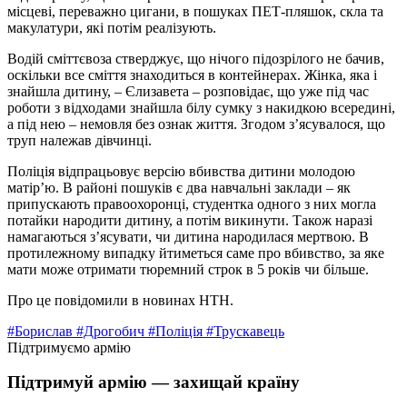
місцеві, переважно цигани, в пошуках ПЕТ-пляшок, скла та
макулатури, які потім реалізують.
Водій сміттєвоза стверджує, що нічого підозрілого не бачив,
оскільки все сміття знаходиться в контейнерах. Жінка, яка і
знайшла дитину, – Єлизавета – розповідає, що уже під час
роботи з відходами знайшла білу сумку з накидкою всередині,
а під нею – немовля без ознак життя. Згодом з’ясувалося, що
труп належав дівчинці.
Поліція відпрацьовує версію вбивства дитини молодою
матір’ю. В районі пошуків є два навчальні заклади – як
припускають правоохоронці, студентка одного з них могла
потайки народити дитину, а потім викинути. Також наразі
намагаються з’ясувати, чи дитина народилася мертвою. В
протилежному випадку йтиметься саме про вбивство, за яке
мати може отримати тюремний строк в 5 років чи більше.
Про це повідомили в новинах НТН.
#Борислав
#Дрогобич
#Поліція
#Трускавець
Підтримуємо армію
Підтримуй армію — захищай країну