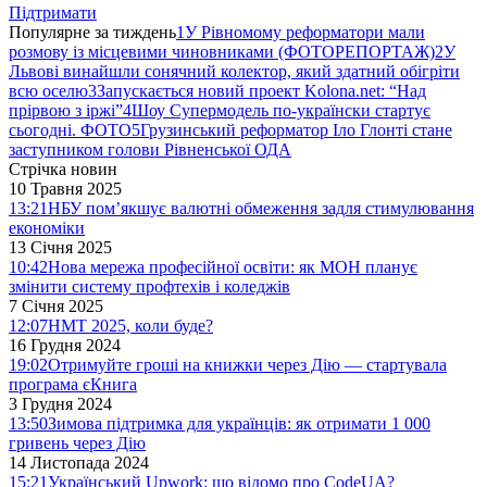
Підтримати
Популярне за тиждень
1
У Рівномому реформатори мали
розмову із місцевими чиновниками (ФОТОРЕПОРТАЖ)
2
У
Львові винайшли сонячний колектор, який здатний обігріти
всю оселю
3
Запускається новий проект Kolona.net: “Над
прірвою з іржі”
4
Шоу Супермодель по-українски стартує
сьогодні. ФОТО
5
Грузинський реформатор Іло Глонті стане
заступником голови Рівненської ОДА
Стрічка новин
10 Травня 2025
13:21
НБУ пом’якшує валютні обмеження задля стимулювання
економіки
13 Січня 2025
10:42
Нова мережа професійної освіти: як МОН планує
змінити систему профтехів і коледжів
7 Січня 2025
12:07
НМТ 2025, коли буде?
16 Грудня 2024
19:02
Отримуйте гроші на книжки через Дію — стартувала
програма єКнига
3 Грудня 2024
13:50
Зимова підтримка для українців: як отримати 1 000
гривень через Дію
14 Листопада 2024
15:21
Український Upwork: що відомо про CodeUA?