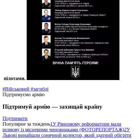
пілотами.
#Військовий
#загиблі
Підтримуємо армію
Підтримуй армію — захищай країну
Підтримати
Популярне за тиждень
1
У Рівномому реформатори мали
розмову із місцевими чиновниками (ФОТОРЕПОРТАЖ)
2
У
Львові винайшли сонячний колектор, який здатний обігріти