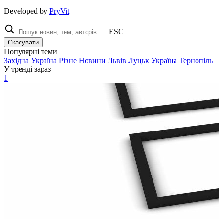
Developed by
PryVit
ESC
Скасувати
Популярні теми
Західна Україна
Рівне
Новини
Львів
Луцьк
Україна
Тернопіль
У тренді зараз
1