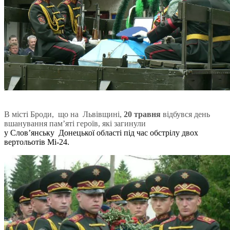
В місті Броди, що на Львівщині,
20 травня
відбувся день
вшанування пам’яті героїв, які загинули
у Слов’янську Донецької області під час обстрілу двох
вертольотів Мі-24.