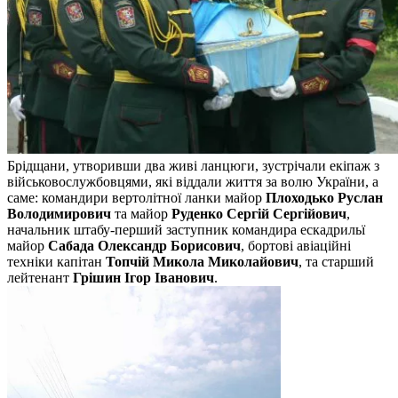
Брідщани, утворивши два живі ланцюги, зустрічали екіпаж з
військовослужбовцями, які віддали життя за волю України, а
саме: командири вертолітної ланки майор
Плоходько Руслан
Володимирович
та майор
Руденко Сергій Сергійович
,
начальник штабу-перший заступник командира ескадрильї
майор
Сабада Олександр Борисович
, бортові авіаційні
техніки капітан
Топчій Микола Миколайович
, та старший
лейтенант
Грішин Ігор Іванович
.