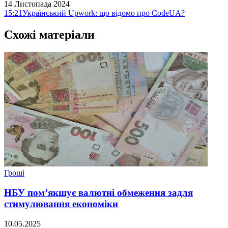
14 Листопада 2024
15:21
Український Upwork: що відомо про CodeUA?
Схожі матеріали
Гроші
НБУ пом’якшує валютні обмеження задля
стимулювання економіки
10.05.2025