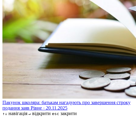
Пакунок школяра: батькам нагадують про завершення строку
подання заяв
Рівне · 20.11.2025
навігація
відкрити
закрити
↑↓
↵
esc