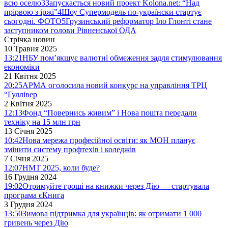
всю оселю
3
Запускається новий проект Kolona.net: “Над
прірвою з іржі”
4
Шоу Супермодель по-українски стартує
сьогодні. ФОТО
5
Грузинський реформатор Іло Глонті стане
заступником голови Рівненської ОДА
Стрічка новин
10 Травня 2025
13:21
НБУ пом’якшує валютні обмеження задля стимулювання
економіки
21 Квітня 2025
20:25
АРМА оголосила новий конкурс на управління ТРЦ
“Гуллівер
2 Квітня 2025
12:13
Фонд “Повернись живим” і Нова пошта передали
техніку на 15 млн грн
13 Січня 2025
10:42
Нова мережа професійної освіти: як МОН планує
змінити систему профтехів і коледжів
7 Січня 2025
12:07
НМТ 2025, коли буде?
16 Грудня 2024
19:02
Отримуйте гроші на книжки через Дію — стартувала
програма єКнига
3 Грудня 2024
13:50
Зимова підтримка для українців: як отримати 1 000
гривень через Дію