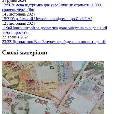
3 Грудня 2024
13:50
Зимова підтримка для українців: як отримати 1 000
гривень через Дію
14 Листопада 2024
15:21
Український Upwork: що відомо про CodeUA?
12 Листопада 2024
11:06
Новий штраф за дрова: яка доля очікує на скандальний
законопроєкт?
22 Травня 2024
23:32
Що знає про Вас Резерв+: що буде коли оновити дані?
Схожі матеріали