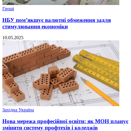
Гроші
НБУ пом’якшує валютні обмеження задля
стимулювання економіки
10.05.2025
Західна Україна
Нова мережа професійної освіти: як МОН планує
змінити систему профтехів і коледжів