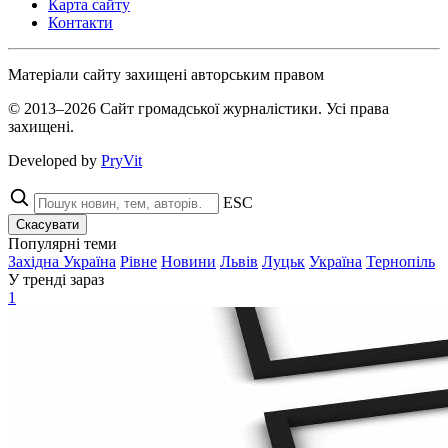
Карта сайту
Контакти
Матеріали сайту захищені авторським правом
© 2013–2026 Сайт громадської журналістики. Усі права
захищені.
Developed by
PryVit
ESC
Скасувати
Популярні теми
Західна Україна
Рівне
Новини
Львів
Луцьк
Україна
Тернопіль
У тренді зараз
1