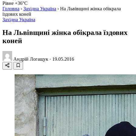
Рівне +36°C
Головна
›
Західна Україна
›
На Львівщині жінка обікрала
їздових коней
Західна Україна
На Львівщині жінка обікрала їздових
коней
Андрій Логащук
·
19.05.2016