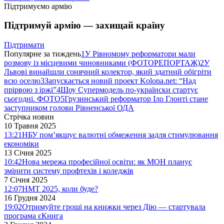
Підтримуємо армію
Підтримуй армію — захищай країну
Підтримати
Популярне за тиждень
1
У Рівномому реформатори мали
розмову із місцевими чиновниками (ФОТОРЕПОРТАЖ)
2
У
Львові винайшли сонячний колектор, який здатний обігріти
всю оселю
3
Запускається новий проект Kolona.net: “Над
прірвою з іржі”
4
Шоу Супермодель по-українски стартує
сьогодні. ФОТО
5
Грузинський реформатор Іло Глонті стане
заступником голови Рівненської ОДА
Стрічка новин
10 Травня 2025
13:21
НБУ пом’якшує валютні обмеження задля стимулювання
економіки
13 Січня 2025
10:42
Нова мережа професійної освіти: як МОН планує
змінити систему профтехів і коледжів
7 Січня 2025
12:07
НМТ 2025, коли буде?
16 Грудня 2024
19:02
Отримуйте гроші на книжки через Дію — стартувала
програма єКнига