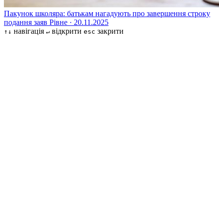
Пакунок школяра: батькам нагадують про завершення строку
подання заяв
Рівне · 20.11.2025
навігація
відкрити
закрити
↑↓
↵
esc