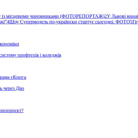
ву із місцевими чиновниками (ФОТОРЕПОРТАЖ)
2
У Львові вина
ржі”
4
Шоу Супермодель по-українски стартує сьогодні. ФОТО
5
Гр
кономіки
систему профтехів і коледжів
грама єКнига
ь через Дію
конопроєкт?