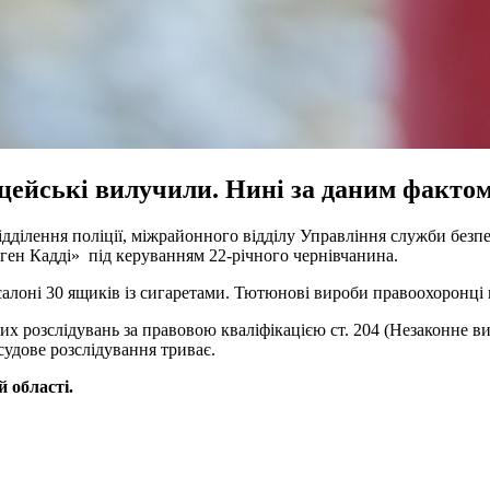
цейські вилучили. Нині за даним фактом
дділення поліції, міжрайонного відділу Управління служби безпе
ген Кадді» під керуванням 22-річного чернівчанина.
салоні 30 ящиків із сигаретами. Тютюнові вироби правоохоронці
х розслідувань за правовою кваліфікацією ст. 204 (Незаконне ви
судове розслідування триває.
й області.