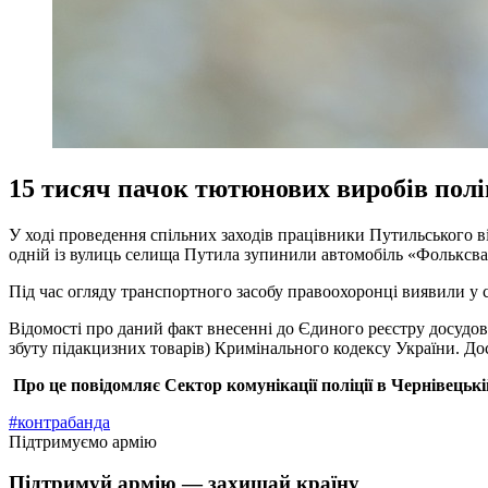
15 тисяч пачок тютюнових виробів полі
У ході проведення спільних заходів працівники Путильського ві
одній із вулиць селища Путила зупинили автомобіль «Фольксва
Під час огляду транспортного засобу правоохоронці виявили у 
Відомості про даний факт внесенні до Єдиного реєстру досудови
збуту підакцизних товарів) Кримінального кодексу України. До
Про це повідомляє
Сектор комунікації поліції
в Чернівецькі
#контрабанда
Підтримуємо армію
Підтримуй армію — захищай країну