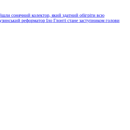
йшли сонячний колектор, який здатний обігріти всю
узинський реформатор Іло Глонті стане заступником голови