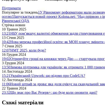
Підтримати
Популярне за тиждень
1
У Рівномому реформатори мали розмо
оселю
3
Запускається новий проект Kolona.net: “Над прірвою з і
Рівненської ОДА
Стрічка новин
10 Травня 2025
13:21
НБУ пом’якшує валютні обмеження задля стимулювання е
13 Січня 2025
10:42
Нова мережа професійної освіти: як МОН планує змінити 
7 Січня 2025
12:07
НМТ 2025, коли буде?
16 Грудня 2024
19:02
Отримуйте гроші на книжки через Дію — стартувала про
3 Грудня 2024
13:50
Зимова підтримка для українців: як отримати 1 000 гривен
14 Листопада 2024
15:21
Український Upwork: що відомо про CodeUA?
12 Листопада 2024
11:06
Новий штраф за дрова: яка доля очікує на скандальний за
22 Травня 2024
23:32
Що знає про Вас Резерв+: що буде коли оновити дані?
Схожі матеріали