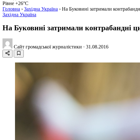
Рівне +26°C
Головна
›
Західна Україна
›
На Буковині затримали контрабандн
Західна Україна
На Буковині затримали контрабандні ц
Сайт громадської журналістики
·
31.08.2016