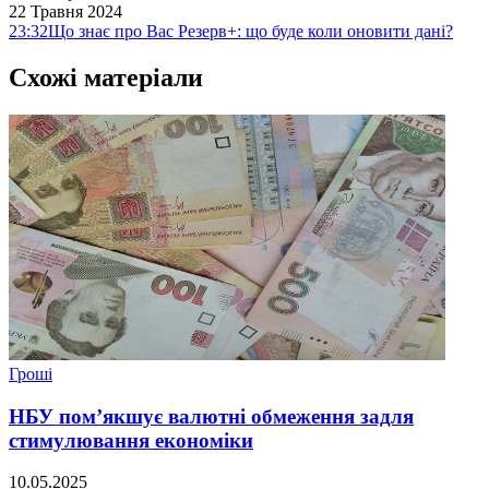
22 Травня 2024
23:32
Що знає про Вас Резерв+: що буде коли оновити дані?
Схожі матеріали
Гроші
НБУ пом’якшує валютні обмеження задля
стимулювання економіки
10.05.2025