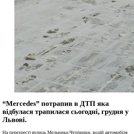
“Mercedes” потрапив в ДТП яка
відбулася трапилася сьогодні, грудня у
Львові.
На перехресті вулиць Мельника-Чупринки, водій автомобіля