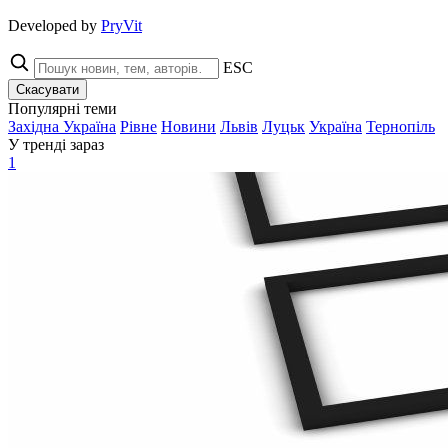
Developed by
PryVit
ESC
Скасувати
Популярні теми
Західна Україна
Рівне
Новини
Львів
Луцьк
Україна
Тернопіль
У тренді зараз
1