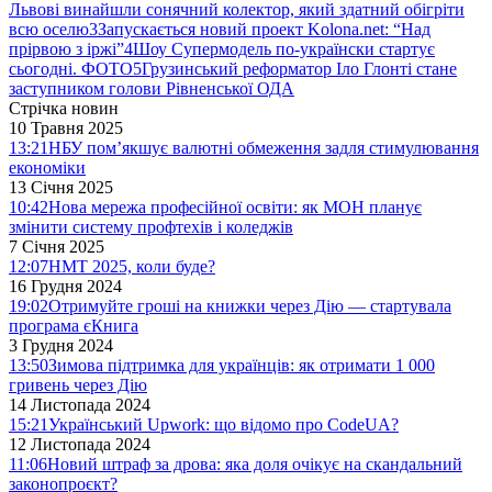
Львові винайшли сонячний колектор, який здатний обігріти
всю оселю
3
Запускається новий проект Kolona.net: “Над
прірвою з іржі”
4
Шоу Супермодель по-українски стартує
сьогодні. ФОТО
5
Грузинський реформатор Іло Глонті стане
заступником голови Рівненської ОДА
Стрічка новин
10 Травня 2025
13:21
НБУ пом’якшує валютні обмеження задля стимулювання
економіки
13 Січня 2025
10:42
Нова мережа професійної освіти: як МОН планує
змінити систему профтехів і коледжів
7 Січня 2025
12:07
НМТ 2025, коли буде?
16 Грудня 2024
19:02
Отримуйте гроші на книжки через Дію — стартувала
програма єКнига
3 Грудня 2024
13:50
Зимова підтримка для українців: як отримати 1 000
гривень через Дію
14 Листопада 2024
15:21
Український Upwork: що відомо про CodeUA?
12 Листопада 2024
11:06
Новий штраф за дрова: яка доля очікує на скандальний
законопроєкт?