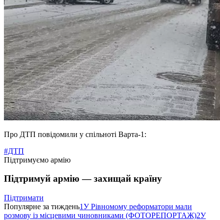
Про ДТП повідомили у спільноті Варта-1:
#ДТП
Підтримуємо армію
Підтримуй армію — захищай країну
Підтримати
Популярне за тиждень
1
У Рівномому реформатори мали
розмову із місцевими чиновниками (ФОТОРЕПОРТАЖ)
2
У