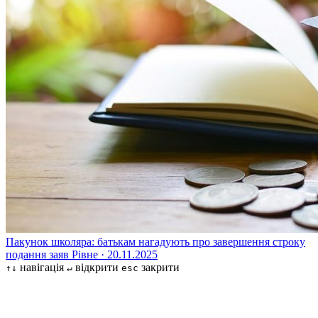
Пакунок школяра: батькам нагадують про завершення строку
подання заяв
Рівне · 20.11.2025
навігація
відкрити
закрити
↑↓
↵
esc