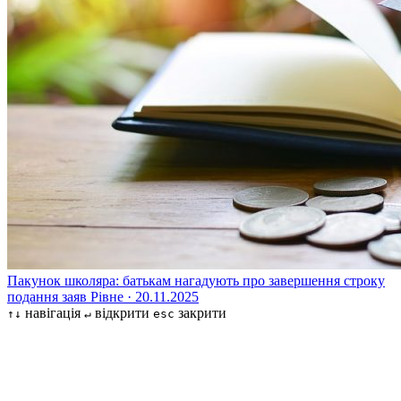
Пакунок школяра: батькам нагадують про завершення строку
подання заяв
Рівне · 20.11.2025
навігація
відкрити
закрити
↑↓
↵
esc