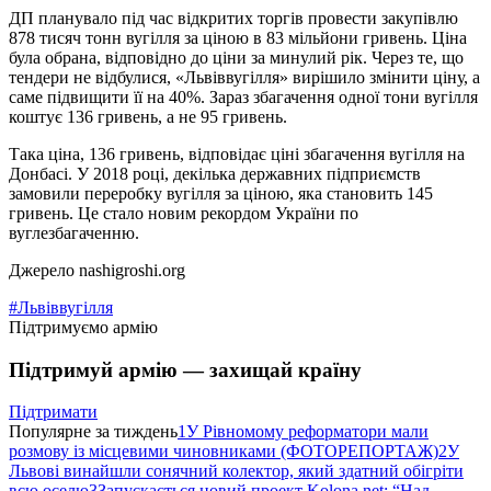
ДП планувало під час відкритих торгів провести закупівлю
878 тисяч тонн вугілля за ціною в 83 мільйони гривень. Ціна
була обрана, відповідно до ціни за минулий рік. Через те, що
тендери не відбулися, «Львіввугілля» вирішило змінити ціну, а
саме підвищити її на 40%. Зараз збагачення одної тони вугілля
коштує 136 гривень, а не 95 гривень.
Така ціна, 136 гривень, відповідає ціні збагачення вугілля на
Донбасі. У 2018 році, декілька державних підприємств
замовили переробку вугілля за ціною, яка становить 145
гривень. Це стало новим рекордом України по
вуглезбагаченню.
Джерело nashigroshi.org
#Львіввугілля
Підтримуємо армію
Підтримуй армію — захищай країну
Підтримати
Популярне за тиждень
1
У Рівномому реформатори мали
розмову із місцевими чиновниками (ФОТОРЕПОРТАЖ)
2
У
Львові винайшли сонячний колектор, який здатний обігріти
всю оселю
3
Запускається новий проект Kolona.net: “Над