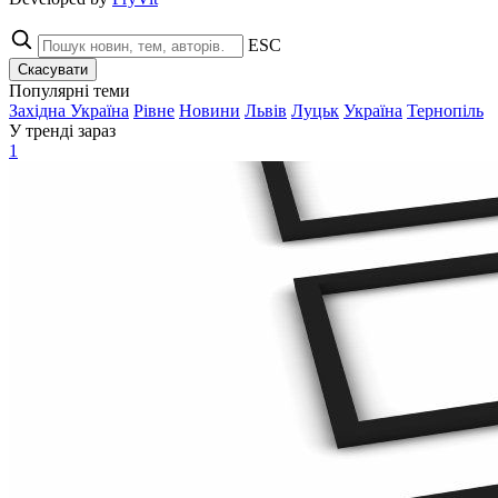
ESC
Скасувати
Популярні теми
Західна Україна
Рівне
Новини
Львів
Луцьк
Україна
Тернопіль
У тренді зараз
1