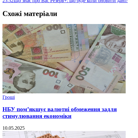
23:32
Що знає про Вас Резерв+: що буде коли оновити дані?
Схожі матеріали
Гроші
НБУ пом’якшує валютні обмеження задля
стимулювання економіки
10.05.2025