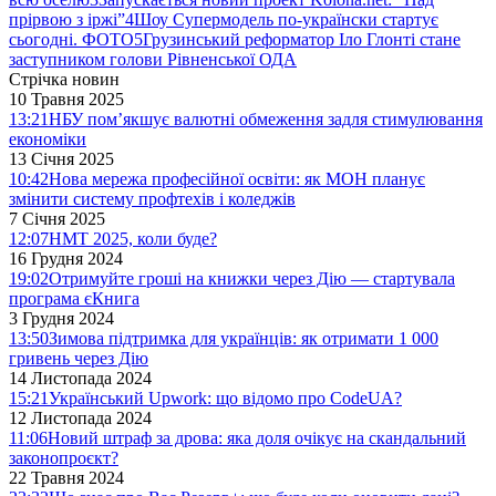
прірвою з іржі”
4
Шоу Супермодель по-українски стартує
сьогодні. ФОТО
5
Грузинський реформатор Іло Глонті стане
заступником голови Рівненської ОДА
Стрічка новин
10 Травня 2025
13:21
НБУ пом’якшує валютні обмеження задля стимулювання
економіки
13 Січня 2025
10:42
Нова мережа професійної освіти: як МОН планує
змінити систему профтехів і коледжів
7 Січня 2025
12:07
НМТ 2025, коли буде?
16 Грудня 2024
19:02
Отримуйте гроші на книжки через Дію — стартувала
програма єКнига
3 Грудня 2024
13:50
Зимова підтримка для українців: як отримати 1 000
гривень через Дію
14 Листопада 2024
15:21
Український Upwork: що відомо про CodeUA?
12 Листопада 2024
11:06
Новий штраф за дрова: яка доля очікує на скандальний
законопроєкт?
22 Травня 2024