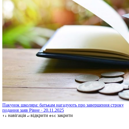
Пакунок школяра: батькам нагадують про завершення строку
подання заяв
Рівне · 20.11.2025
навігація
відкрити
закрити
↑↓
↵
esc