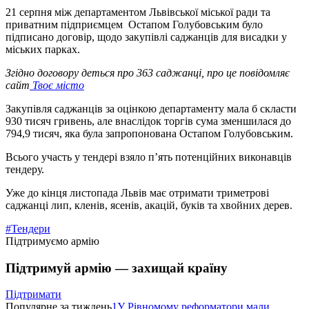
21 серпня між департаментом Львівської міської ради та
приватним підприємцем Остапом Голубовським було
підписано договір, щодо закупівлі саджанців для висадки у
міських парках.
Згідно договору деться про 363 саджанці, про це повідомляє
сайт
Твоє місто
Закупівля саджанців за оцінкою департаменту мала б скласти
930 тисяч гривень, але внаслідок торгів сума зменшилася до
794,9 тисяч, яка була запропонована Остапом Голубовським.
Всього участь у тендері взяло п’ять потенційних виконавців
тендеру.
Уже до кінця листопада Львів має отримати триметрові
саджанці лип, кленів, ясенів, акацій, буків та хвойних дерев.
#Тендери
Підтримуємо армію
Підтримуй армію — захищай країну
Підтримати
Популярне за тиждень
1
У Рівномому реформатори мали