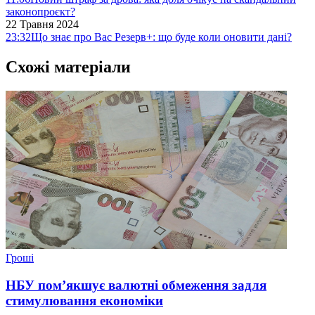
законопроєкт?
22 Травня 2024
23:32
Що знає про Вас Резерв+: що буде коли оновити дані?
Схожі матеріали
Гроші
НБУ пом’якшує валютні обмеження задля
стимулювання економіки