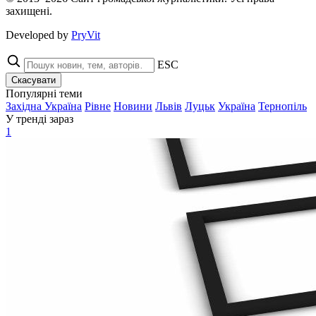
захищені.
Developed by
PryVit
ESC
Скасувати
Популярні теми
Західна Україна
Рівне
Новини
Львів
Луцьк
Україна
Тернопіль
У тренді зараз
1