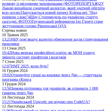
розмову із місцевими чиновниками (ФОТОРЕПОРТАЖ)
2
У
Львові винайшли сонячний колектор, який здатний обігріти
всю оселю
3
Запускається новий проект Kolona.net: “Над
прірвою з іржі”
4
Шоу Супермодель по-українски стартує
сьогодні. ФОТО
5
Грузинський реформатор Іло Глонті стане
заступником голови Рівненської ОДА
Стрічка новин
10 Травня 2025
13:21
НБУ пом’якшує валютні обмеження задля стимулювання
економіки
13 Січня 2025
10:42
Нова мережа професійної освіти: як МОН планує
змінити систему профтехів і коледжів
7 Січня 2025
12:07
НМТ 2025, коли буде?
16 Грудня 2024
19:02
Отримуйте гроші на книжки через Дію — стартувала
програма єКнига
3 Грудня 2024
13:50
Зимова підтримка для українців: як отримати 1 000
гривень через Дію
14 Листопада 2024
15:21
Український Upwork: що відомо про CodeUA?
12 Листопада 2024
11:06
Новий штраф за дрова: яка доля очікує на скандальний