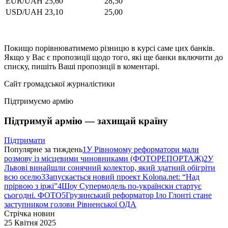
EUR/UAH
25,60
28,50
USD/UAH
23,10
25,00
Покищо порівнюватимемо різницю в курсі саме цих банків.
Якщо у Вас є пропозиції щодо того, які ще банки включити до
списку, пишіть Ваші пропозиції в коментарі.
Сайт громадської журналістики
Підтримуємо армію
Підтримуй армію — захищай країну
Підтримати
Популярне за тиждень
1
У Рівномому реформатори мали
розмову із місцевими чиновниками (ФОТОРЕПОРТАЖ)
2
У
Львові винайшли сонячний колектор, який здатний обігріти
всю оселю
3
Запускається новий проект Kolona.net: “Над
прірвою з іржі”
4
Шоу Супермодель по-українски стартує
сьогодні. ФОТО
5
Грузинський реформатор Іло Глонті стане
заступником голови Рівненської ОДА
Стрічка новин
25 Квітня 2025