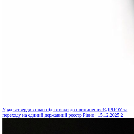
Уряд затвердив план підготовки до припинення ЄДРПОУ та
переходу на єдиний державний реєстр
Рівне · 15.12.2025
2