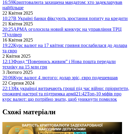
16:59
Криптовалюта захищена мандатом: хто задекларував
найбільше
22 Квітня 2025
10:27
В Україні банки фіксують зростання попиту на кредити
21 Квітня 2025
20:25
АРМА оголосила новий конкурс на управління ТРЦ
“Гуллівер
16 Квітня 2025
19:22
Курс валют на 17 квітня: гривня послабилася до долара
та євро
2 Квітня 2025
12:13
Фонд “Повернись живим” і Нова пошта передали
техніку на 15 млн грн
3 Лютого 2025
20:06
Курс валют 4 лютого: долар зріс, євро подешевшав
22 Серпня 2024
22:13
Як українці витрачають гроші під час війни: пріоритети,
споживчі настрої та підтримка армії
21:42
Топ-10 міфів про
курс валют: що потрібно знати, щоб уникнути помилок
Схожі матеріали