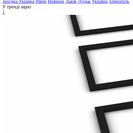
Західна Україна
Рівне
Новини
Львів
Луцьк
Україна
Тернопіль
У тренді зараз
1