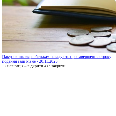
Пакунок школяра: батькам нагадують про завершення строку
подання заяв
Рівне · 20.11.2025
навігація
відкрити
закрити
↑↓
↵
esc