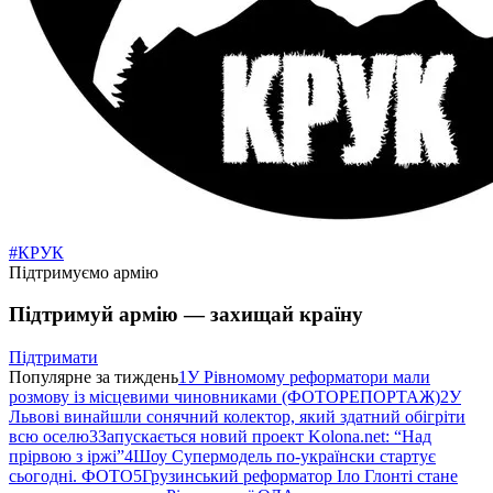
#КРУК
Підтримуємо армію
Підтримуй армію — захищай країну
Підтримати
Популярне за тиждень
1
У Рівномому реформатори мали
розмову із місцевими чиновниками (ФОТОРЕПОРТАЖ)
2
У
Львові винайшли сонячний колектор, який здатний обігріти
всю оселю
3
Запускається новий проект Kolona.net: “Над
прірвою з іржі”
4
Шоу Супермодель по-українски стартує
сьогодні. ФОТО
5
Грузинський реформатор Іло Глонті стане