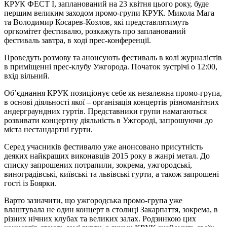
КРУК ФЕСТ I, запланований на 23 квітня цього року, буде
першим великим заходом промо-групи КРУК. Микола Мага
та Володимир Косарев-Козлов, які представлятимуть
оргкомітет фестивалю, розкажуть про запланований
фестиваль завтра, в ході прес-конференції.
Проведуть розмову та анонсують фестиваль в колі журналістів
в приміщенні прес-клубу Ужгорода. Початок зустрічі о 12:00,
вхід вільний.
Об’єднання КРУК позиціонує себе як незалежна промо-група,
в основі діяльності якої – організація концертів різноманітних
андерграундних гуртів. Представники групи намагаються
розвивати концертну діяльність в Ужгороді, запрошуючи до
міста нестандартні гурти.
Серед учасників фестивалю уже анонсовано присутність
деяких найкращих виконавців 2015 року в жанрі метал. До
списку запрошених потрапили, зокрема, ужгородські,
виноградівські, київські та львівські гурти, а також запрошені
гості із Боярки.
Варто зазначити, що ужгородська промо-група уже
влаштувала не один концерт в столиці Закарпаття, зокрема, в
різних нічних клубах та великих залах. Родзинкою цих