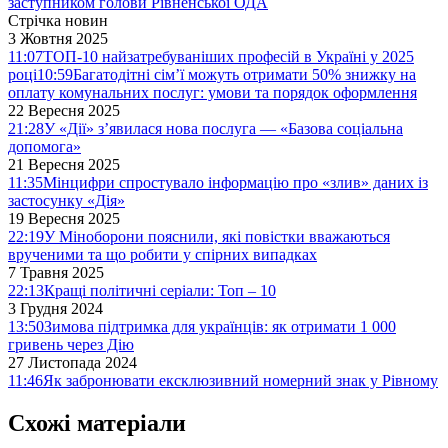
заступником голови Рівненської ОДА
Стрічка новин
3 Жовтня 2025
11:07
ТОП-10 найзатребуваніших професій в Україні у 2025
році
10:59
Багатодітні сім’ї можуть отримати 50% знижку на
оплату комунальних послуг: умови та порядок оформлення
22 Вересня 2025
21:28
У «Дії» з’явилася нова послуга — «Базова соціальна
допомога»
21 Вересня 2025
11:35
Мінцифри спростувало інформацію про «злив» даних із
застосунку «Дія»
19 Вересня 2025
22:19
У Міноборони пояснили, які повістки вважаються
врученими та що робити у спірних випадках
7 Травня 2025
22:13
Кращі політичні серіали: Топ – 10
3 Грудня 2024
13:50
Зимова підтримка для українців: як отримати 1 000
гривень через Дію
27 Листопада 2024
11:46
Як забронювати ексклюзивний номерний знак у Рівному
Схожі матеріали