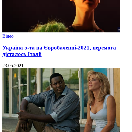
Відео
Україна 5-та на Євробаченні-2021, перемога
дісталось Італіі
23.05.2021