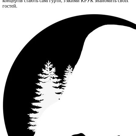
концертів стають самі гурти, з якими КРУК знайомить своїх
гостей.