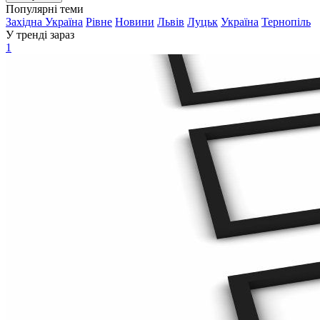
Популярні теми
Західна Україна
Рівне
Новини
Львів
Луцьк
Україна
Тернопіль
У тренді зараз
1