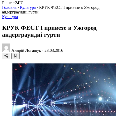
Рівне +24°C
Головна
›
Культура
›
КРУК ФЕСТ I привезе в Ужгород
андерграундні гурти
Культура
КРУК ФЕСТ I привезе в Ужгород
андерграундні гурти
Андрій Логащук
·
28.03.2016