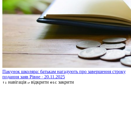
Пакунок школяра: батькам нагадують про завершення строку
подання заяв
Рівне · 20.11.2025
навігація
відкрити
закрити
↑↓
↵
esc