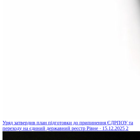
Уряд затвердив план підготовки до припинення ЄДРПОУ та
переходу на єдиний державний реєстр
Рівне · 15.12.2025
2