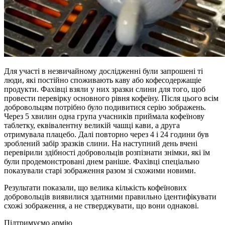
Для участі в незвичайному дослідженні були запрошені ті
люди, які постійно споживають каву або кофесодержащіе
продукти. Фахівці взяли у них зразки слини для того, щоб
провести перевірку основного рівня кофеїну. Після цього всім
добровольцям потрібно було подивитися серію зображень.
Через 5 хвилин одна група учасників приймала кофеїнову
таблетку, еквівалентну великій чашці кави, а друга
отримувала плацебо. Далі повторно через 4 і 24 години був
зроблений забір зразків слини. На наступний день вчені
перевірили здібності добровольців розпізнати знімки, які їм
були продемонстровані днем ​​раніше. Фахівці спеціально
показували старі зображення разом зі схожими новими.
Результати показали, що велика кількість кофеїнових
добровольців виявилися здатними правильно ідентифікувати
схожі зображення, а не стверджувати, що вони однакові.
Підтримуємо армію