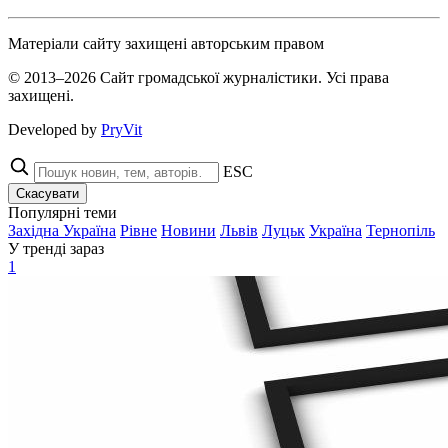
Матеріали сайту захищені авторським правом
© 2013–2026 Сайт громадської журналістики. Усі права
захищені.
Developed by
PryVit
ESC
Скасувати
Популярні теми
Західна Україна
Рівне
Новини
Львів
Луцьк
Україна
Тернопіль
У тренді зараз
1