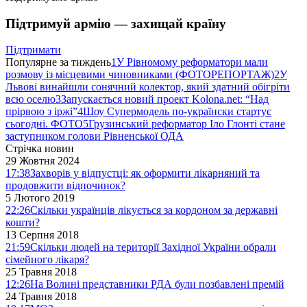
Підтримуй армію — захищай країну
Підтримати
Популярне за тиждень
1
У Рівномому реформатори мали
розмову із місцевими чиновниками (ФОТОРЕПОРТАЖ)
2
У
Львові винайшли сонячний колектор, який здатний обігріти
всю оселю
3
Запускається новий проект Kolona.net: “Над
прірвою з іржі”
4
Шоу Супермодель по-українски стартує
сьогодні. ФОТО
5
Грузинський реформатор Іло Глонті стане
заступником голови Рівненської ОДА
Стрічка новин
29 Жовтня 2024
17:38
Захворів у відпустці: як оформити лікарняний та
продовжити відпочинок?
5 Лютого 2019
22:26
Скільки українців лікується за кордоном за державні
кошти?
13 Серпня 2018
21:59
Скільки людей на території Західної України обрали
сімейного лікаря?
25 Травня 2018
12:26
На Волині представники РДА були позбавлені премій
24 Травня 2018