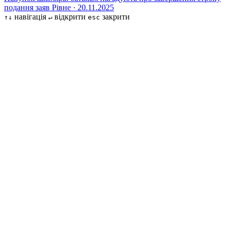
подання заяв
Рівне · 20.11.2025
навігація
відкрити
закрити
↑↓
↵
esc