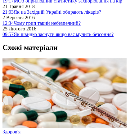
19:17
МОЗ оприлюднив статистику захворювання на кір
21 Травня 2018
21:03
Як на Західній Україні обирають лікарів?
2 Вересня 2016
12:34
Чому грип такий небезпечний?
25 Лютого 2016
09:57
Як швидко заснути якщо вас мучить безсоння?
Схожі матеріали
Здоров'я