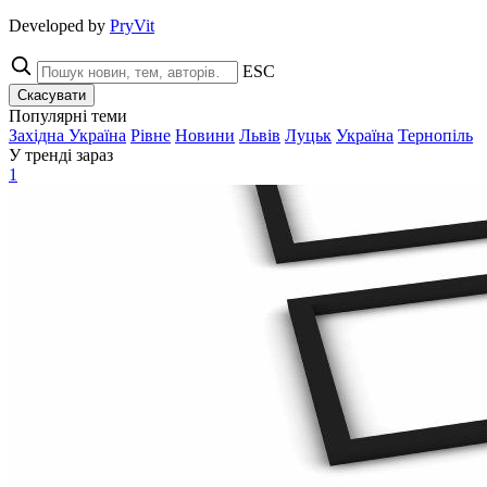
Developed by
PryVit
ESC
Скасувати
Популярні теми
Західна Україна
Рівне
Новини
Львів
Луцьк
Україна
Тернопіль
У тренді зараз
1